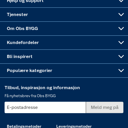
Hjelp og support
Alle tjenester
Virksomheten
Klikk og hent
DIY-prosjekter
Verktøy
Tjenester
Sponsorvirksomheten
Coop Bedriftskort
Hytte og beredskapsutstyr
Dører
Om Obs BYGG
Obs BYGG Montering
Gavetips
Vindu
Kundefordeler
Annonserte varer
Hjem, rengjøring og hvitevarer
Bli inspirert
Varme
Populære kategorier
Tilbud, inspirasjon og informasjon
Få nyhetsbrev fra Obs BYGG
E-postadresse
Meld meg på
Betalingsmetoder
Leveringsmetoder