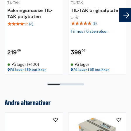
TIL-TAK
TIL-TAK
Pakningsmasse TIL-
TIL-TAK originalplate
TAK polybuten
GRÅ
☆
☆
☆
☆
☆
☆
☆
☆
☆
☆
(
8
)
(
2
)
Finnes i 6 størrelser
219
00
399
00
På lager (+100)
På lager
På lager i 59 butikker
På lager i 63 butikker
Andre alternativer
Om oss