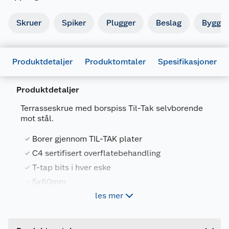
Skruer
Spiker
Plugger
Beslag
Byggbe
Produktdetaljer
Produktomtaler
Spesifikasjoner
Produktdetaljer
Terrasseskrue med borspiss Til-Tak selvborende
mot stål.
Generelt
Borer gjennom TIL-TAK plater
Artikkelnummer
7090011260244
C4 sertifisert overflatebehandling
T-tap bits i hver eske
Leverandørens artikkelnummer
1036
5x60mm
Forpakningsmål
les mer
Bruttovekt
1 kg
TIL-TAK Original terrasseskrue er utviklet for
Høyde
10 cm
innfesting av terrassebord på bjelkelag med TIL-