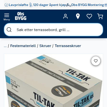
Lavprisløfte
120 dager åpent kjøp
Obs BYGG Montering
Meny
...
Festemateriell
Skruer
Terrasseskruer