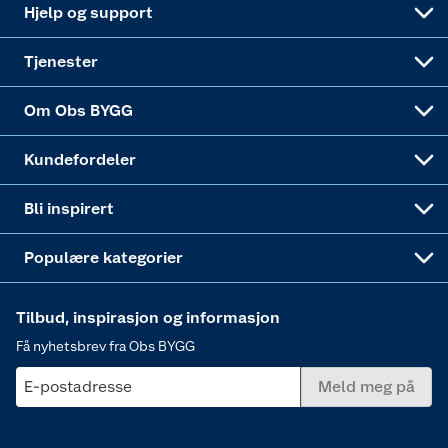
Live-shopping
Maling
Hjelp og support
Alle tjenester
Virksomheten
Klikk og hent
DIY-prosjekter
Verktøy
Tjenester
Sponsorvirksomheten
Coop Bedriftskort
Hytte og beredskapsutstyr
Dører
Om Obs BYGG
Obs BYGG Montering
Gavetips
Vindu
Kundefordeler
Annonserte varer
Hjem, rengjøring og hvitevarer
Bli inspirert
Varme
Populære kategorier
Tilbud, inspirasjon og informasjon
Få nyhetsbrev fra Obs BYGG
E-postadresse
Meld meg på