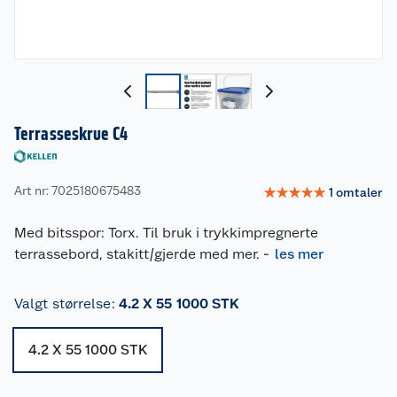
Terrasseskrue C4
Art nr: 7025180675483
☆
☆
☆
☆
☆
1
omtaler
Med bitsspor: Torx. Til bruk i trykkimpregnerte
terrassebord, stakitt/gjerde med mer.
-
les mer
Valgt størrelse
:
4.2 X 55 1000 STK
4.2 X 55 1000 STK