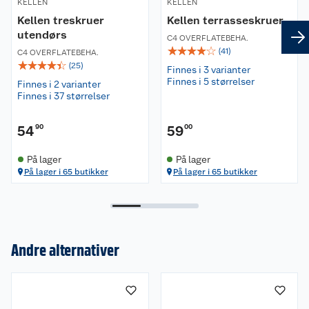
KELLEN
KELLEN
Kellen treskruer
Kellen terrasseskruer
utendørs
C4 OVERFLATEBEHA.
☆
☆
☆
☆
☆
(
41
)
C4 OVERFLATEBEHA.
☆
☆
☆
☆
☆
(
25
)
Finnes i 3 varianter
Finnes i 5 størrelser
Finnes i 2 varianter
Finnes i 37 størrelser
54
90
59
00
På lager
På lager
På lager i 65 butikker
På lager i 65 butikker
Andre alternativer
Om oss