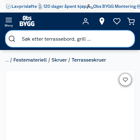
Lavprisløfte
120 dager åpent kjøp
Obs BYGG Montering
Meny
...
Festemateriell
Skruer
Terrasseskruer