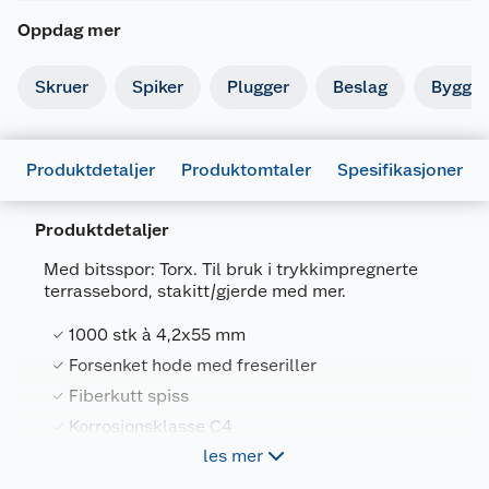
Oppdag mer
Skruer
Spiker
Plugger
Beslag
Byggbe
Produktdetaljer
Produktomtaler
Spesifikasjoner
Produktdetaljer
Med bitsspor: Torx. Til bruk i trykkimpregnerte
terrassebord, stakitt/gjerde med mer.
Generelt
Artikkelnummer
7025180675483
1000 stk à 4,2x55 mm
Leverandørens artikkelnummer
9822096
Forsenket hode med freseriller
Fiberkutt spiss
Størrelse
4.2 X 55 1000 STK
Korrosjonsklasse C4
Forpakningsmål
les mer
Bruttovekt
3.16 kg
Selvforsenkende og selvborende terrasseskrue