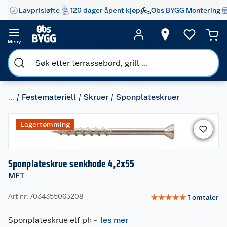
Lavprisløfte
120 dager åpent kjøp
Obs BYGG Montering
Meny
...
Festemateriell
Skruer
Sponplateskruer
Lagertømming
Sponplateskrue senkhode 4,2x55
MFT
Art nr: 7034355063208
☆
☆
☆
☆
☆
1
omtaler
Sponplateskrue elf ph
-
les mer