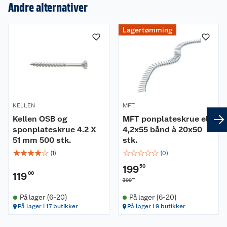
Andre alternativer
Om oss
Lagertømming
Kundeservice
Nyheter
Butikker
Våre merkevarer
Kontakt oss
Våre kjeder
KELLEN
MFT
Retur- og angrerett
Kjøpsvilkår
Hageinspirasjon
Kellen OSB og
MFT ponplateskrue elf
sponplateskrue 4.2 X
4,2x55 bånd à 20x50
51 mm 500 stk.
Reklamasjon
stk.
Personvern
Lavprisløfte
Oppussing med utemaling
☆
☆
☆
☆
☆
☆
☆
☆
☆
☆
(
1
)
(
0
)
Ofte stilte spørsmål
Cookies
Åpent kjøp
Oppussing med innemaling
199
50
119
00
00
399
Pakkesporing
Monteringstjenester
Ledige stillinger
Coop medlem
Grillens verden
Hage og utemiljø
På lager (6-20)
På lager (6-20)
På lager i 17 butikker
På lager i 9 butikker
Leveringstid
Leie tilhenger
Bærekraft
Retur av el-avfall
Et varmere hjem
Gulv