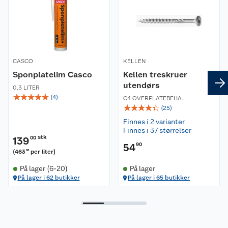
CASCO
KELLEN
Sponplatelim Casco
Kellen treskruer
utendørs
0,3 LITER
☆
☆
☆
☆
☆
(
4
)
C4 OVERFLATEBEHA.
☆
☆
☆
☆
☆
(
25
)
Finnes i 2 varianter
Finnes i 37 størrelser
stk
139
00
54
90
(
463
per liter
)
33
På lager (6-20)
På lager
På lager i 62 butikker
På lager i 65 butikker