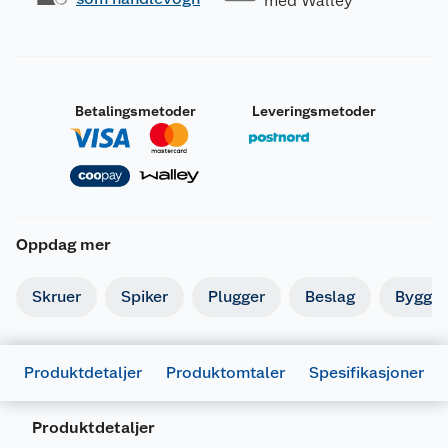
med Walley
Betalingsmetoder
Leveringsmetoder
Oppdag mer
Skruer
Spiker
Plugger
Beslag
Byggbe
Produktdetaljer
Produktomtaler
Spesifikasjoner
Produktdetaljer