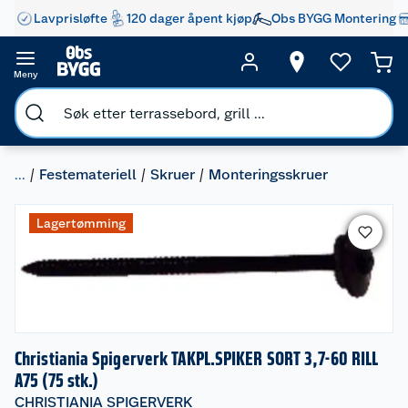
Lavprisløfte
120 dager åpent kjøp
Obs BYGG Montering
Meny
...
Festemateriell
Skruer
Monteringsskruer
Lagertømming
Christiania Spigerverk TAKPL.SPIKER SORT 3,7-60 RILL
A75 (75 stk.)
CHRISTIANIA SPIGERVERK