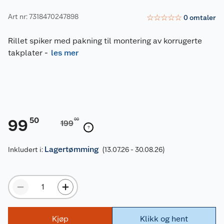
Art nr: 7318470247898
☆
☆
☆
☆
☆
0
omtaler
Rillet spiker med pakning til montering av korrugerte
takplater
-
les mer
50
99
00
199
Lagertømming
Inkludert i:
(13.07.26 - 30.08.26)
Kjøp
Klikk og hent