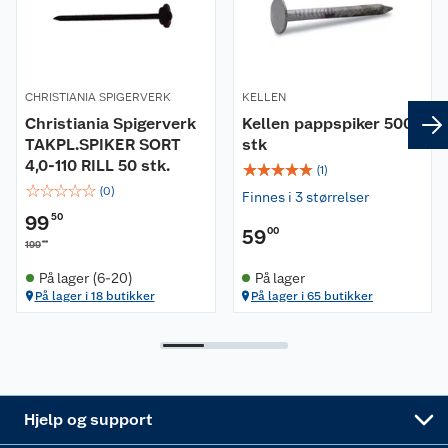
Butikker
Våre merkevarer
Kontakt oss
Våre kjeder
CHRISTIANIA SPIGERVERK
KELLEN
Retur- og angrerett
Kjøpsvilkår
Hageinspirasjon
Christiania Spigerverk
Kellen pappspiker 500
TAKPL.SPIKER SORT
stk
4,0-110 RILL 50 stk.
Reklamasjon
Personvern
Lavprisløfte
☆
☆
☆
☆
☆
Oppussing med utemaling
(
1
)
☆
☆
☆
☆
☆
(
0
)
Finnes i 3 størrelser
Ofte stilte spørsmål
Cookies
Åpent kjøp
Oppussing med innemaling
99
50
59
00
00
199
Pakkesporing
Monteringstjenester
Ledige stillinger
Coop medlem
Grillens verden
Hage og utemiljø
På lager (6-20)
På lager
På lager i 18 butikker
På lager i 65 butikker
Leveringstid
Leie tilhenger
Bærekraft
Retur av el-avfall
Et varmere hjem
Gulv
Betalingsalternativer
Leie verktøy
Sikkerhetsdatablad
Drive in
Tips og råd
Trelast og byggevarer
Leveringsalternativer
Nøkkelfiling
Samvirkelag
Coop Mastercard
Live-shopping
Maling
Hjelp og support