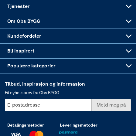
Alle tjenester
Virksomheten
Klikk og hent
DIY-prosjekter
Verktøy
Tjenester
Sponsorvirksomheten
Coop Bedriftskort
Hytte og beredskapsutstyr
Dører
Om Obs BYGG
Obs BYGG Montering
Gavetips
Vindu
Kundefordeler
Annonserte varer
Hjem, rengjøring og hvitevarer
Bli inspirert
Varme
Populære kategorier
Tilbud, inspirasjon og informasjon
Få nyhetsbrev fra Obs BYGG
E-postadresse
Meld meg på
Betalingsmetoder
Leveringsmetoder