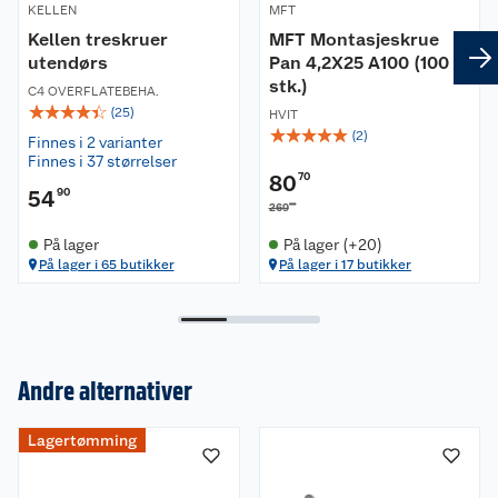
KELLEN
MFT
Kellen treskruer
MFT Montasjeskrue
utendørs
Pan 4,2X25 A100 (100
stk.)
C4 OVERFLATEBEHA.
☆
☆
☆
☆
☆
(
25
)
HVIT
☆
☆
☆
☆
☆
(
2
)
Finnes i 2 varianter
Finnes i 37 størrelser
80
70
54
90
00
269
På lager
På lager (+20)
På lager i 65 butikker
På lager i 17 butikker
Andre alternativer
Om oss
Lagertømming
Kundeservice
Nyheter