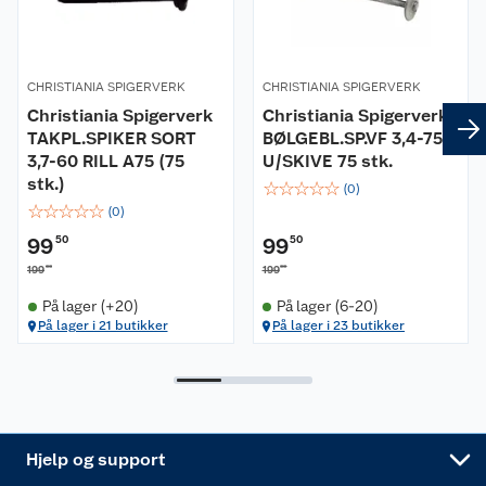
Butikker
Våre merkevarer
Kontakt oss
Våre kjeder
CHRISTIANIA SPIGERVERK
CHRISTIANIA SPIGERVERK
Christiania Spigerverk
Christiania Spigerverk
Retur- og angrerett
Kjøpsvilkår
Hageinspirasjon
TAKPL.SPIKER SORT
BØLGEBL.SP.VF 3,4-75
3,7-60 RILL A75 (75
U/SKIVE 75 stk.
stk.)
Reklamasjon
Personvern
Lavprisløfte
☆
☆
☆
☆
☆
Oppussing med utemaling
(
0
)
☆
☆
☆
☆
☆
(
0
)
Ofte stilte spørsmål
Cookies
Åpent kjøp
Oppussing med innemaling
99
50
99
50
00
00
199
199
Pakkesporing
Monteringstjenester
Ledige stillinger
Coop medlem
Grillens verden
Hage og utemiljø
På lager (+20)
På lager (6-20)
På lager i 21 butikker
På lager i 23 butikker
Leveringstid
Leie tilhenger
Bærekraft
Retur av el-avfall
Et varmere hjem
Gulv
Betalingsalternativer
Leie verktøy
Sikkerhetsdatablad
Drive in
Tips og råd
Trelast og byggevarer
Leveringsalternativer
Nøkkelfiling
Samvirkelag
Coop Mastercard
Live-shopping
Maling
Hjelp og support