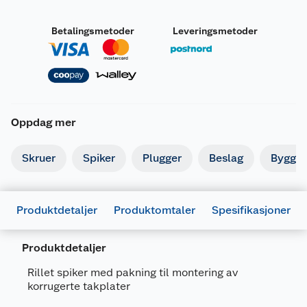
Betalingsmetoder
Leveringsmetoder
Oppdag mer
Skruer
Spiker
Plugger
Beslag
Byggbe
Produktdetaljer
Produktomtaler
Spesifikasjoner
Produktdetaljer
Generelt
Rillet spiker med pakning til montering av
korrugerte takplater
Artikkelnummer
7318470247959