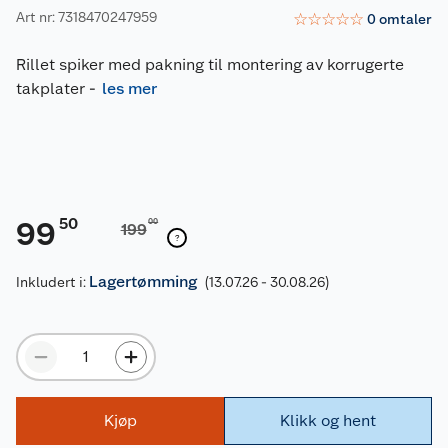
Art nr: 7318470247959
☆
☆
☆
☆
☆
0
omtaler
Rillet spiker med pakning til montering av korrugerte
takplater
-
les mer
50
99
00
199
Lagertømming
Inkludert i:
(13.07.26 - 30.08.26)
Kjøp
Klikk og hent