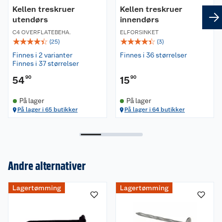
Kellen treskruer
Kellen treskruer
utendørs
innendørs
C4 OVERFLATEBEHA.
ELFORSINKET
☆
☆
☆
☆
☆
☆
☆
☆
☆
☆
(
25
)
(
3
)
Finnes i 2 varianter
Finnes i 36 størrelser
Finnes i 37 størrelser
54
90
15
90
På lager
På lager
På lager i 65 butikker
På lager i 64 butikker
Andre alternativer
Om oss
Lagertømming
Lagertømming
Kundeservice
Nyheter