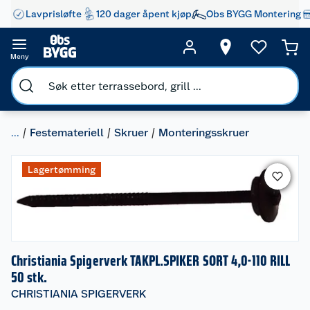
Lavprisløfte
120 dager åpent kjøp
Obs BYGG Montering
Meny
...
Festemateriell
Skruer
Monteringsskruer
Lagertømming
Christiania Spigerverk TAKPL.SPIKER SORT 4,0-110 RILL
50 stk.
CHRISTIANIA SPIGERVERK