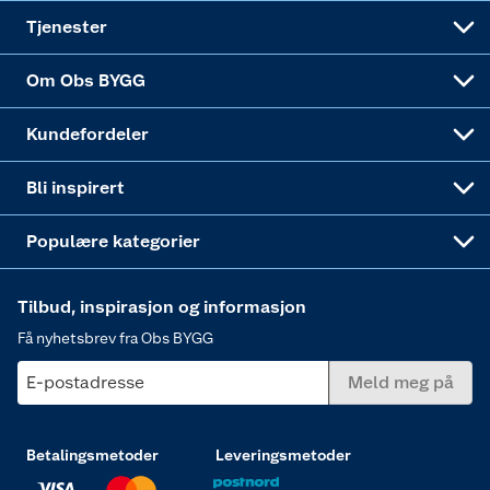
Alle tjenester
Virksomheten
Klikk og hent
DIY-prosjekter
Verktøy
Tjenester
Sponsorvirksomheten
Coop Bedriftskort
Hytte og beredskapsutstyr
Dører
Om Obs BYGG
Obs BYGG Montering
Gavetips
Vindu
Kundefordeler
Annonserte varer
Hjem, rengjøring og hvitevarer
Bli inspirert
Varme
Populære kategorier
Tilbud, inspirasjon og informasjon
Få nyhetsbrev fra Obs BYGG
E-postadresse
Meld meg på
Betalingsmetoder
Leveringsmetoder