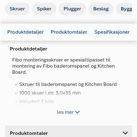
Skruer
Spiker
Plugger
Beslag
Byggbe
Produktdetaljer
Produktomtaler
Spesifikasjoner
Produktdetaljer
Fibo monteringsskruer er spesialtipasset til
montering av Fibo baderomspanel og Kitchen
Board.
Generelt
Skruer til baderomspanel og Kitchen Board
Artikkelnummer
7039490414427
1000 skuer i str. 3,0x35 mm
Leverandørens artikkelnummer
810007
Inkludert 2 bits
Forpakningsmål
les mer
Bruttovekt
1.12 kg
Pakke med 1000 stk. skruer og 2 bits.
Str. skruer: str. 3,0x35 mm
Høyde
13.5 cm
Produktomtaler
Lengde
9 cm