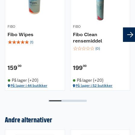
FIBO
FIBO
Fibo Wipes
Fibo Clean
rensemiddel
☆
☆
☆
☆
☆
(
1
)
☆
☆
☆
☆
☆
(
0
)
159
00
199
00
På lager (+20)
På lager (+20)
På lager i 44 butikker
På lager i 52 butikker
Andre alternativer