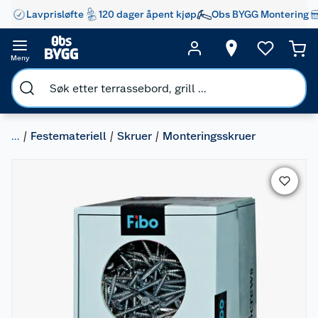
Lavprisløfte
120 dager åpent kjøp
Obs BYGG Montering
Meny
...
Festemateriell
Skruer
Monteringsskruer