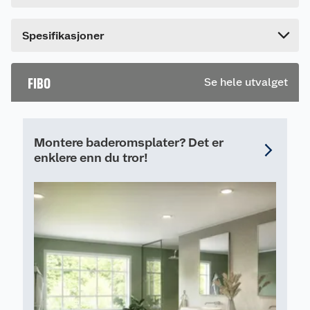
Bredde
9 cm
Dette produktet har ikke fått noen omtale ennå.
Spesifikasjoner
Hvis du kjøper produktet får du invitasjon til å gi
en omtale.
FIBO
Se hele utvalget
Montere baderomsplater? Det er
enklere enn du tror!