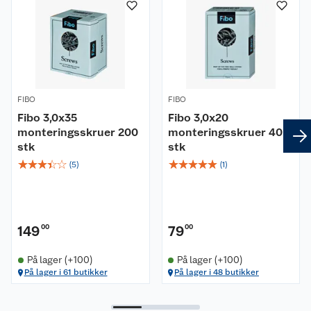
Om oss
Kundeservice
Nyheter
Butikker
Våre merkevarer
FIBO
FIBO
Kontakt oss
Våre kjeder
Fibo 3,0x35
Fibo 3,0x20
monteringsskruer 200
monteringsskruer 40
stk
stk
Retur- og angrerett
Kjøpsvilkår
Hageinspirasjon
☆
☆
☆
☆
☆
☆
☆
☆
☆
☆
(
5
)
(
1
)
Reklamasjon
Personvern
Lavprisløfte
Oppussing med utemaling
Ofte stilte spørsmål
Cookies
Åpent kjøp
Oppussing med innemaling
149
00
79
00
Pakkesporing
Monteringstjenester
Ledige stillinger
Coop medlem
Grillens verden
Hage og utemiljø
På lager (+100)
På lager (+100)
På lager i 61 butikker
På lager i 48 butikker
Leveringstid
Leie tilhenger
Bærekraft
Retur av el-avfall
Et varmere hjem
Gulv