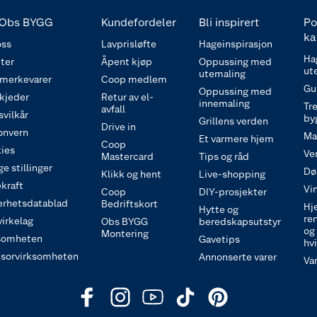
Obs BYGG
Kundefordeler
Bli inspirert
Po
ka
ss
Lavprisløfte
Hageinspirasjon
Ha
ter
Åpent kjøp
Oppussing med
ut
utemaling
 merkevarer
Coop medlem
Gu
Oppussing med
 kjeder
Retur av el-
innemaling
Tre
avfall
svilkår
by
Grillens verden
Drive in
onvern
Ma
Et varmere hjem
Coop
ies
Ve
Mastercard
Tips og råd
e stillinger
Dø
Klikk og hent
Live-shopping
kraft
Vi
Coop
DIY-prosjekter
erhetsdatablad
Bedriftskort
Hj
Hytte og
re
irkelag
Obs BYGG
beredskapsutstyr
og
Montering
somheten
Gavetips
hv
sorvirksomheten
Annonserte varer
Va