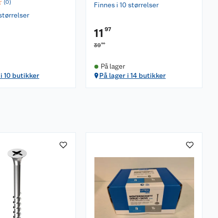
☆
(
0
)
Finnes i 10 størrelser
størrelser
97
11
90
39
På lager
i 10 butikker
På lager i 14 butikker