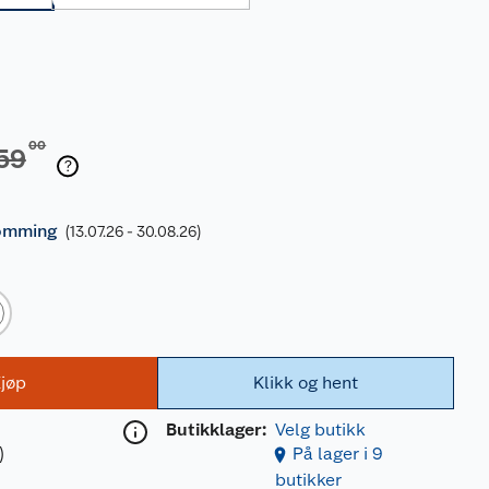
00
59
ømming
(13.07.26 - 30.08.26)
jøp
Klikk og hent
Butikklager:
Velg butikk
)
På lager i 9
butikker