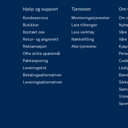
Hjelp og support
Tjenester
Om 
Kundeservice
Monteringstjenester
Om o
Butikker
Leie tilhenger
Nyhe
Kontakt oss
Leie verktøy
Våre
Retur- og angrerett
Nøkkelfiling
Våre
Reklamasjon
Alle tjenester
Kjøp
Ofte stilte spørsmål
Pers
Pakkesporing
Cook
Leveringstid
Ledig
Betalingsalternativer
Bære
Leveringsalternativer
Sikk
Samv
Virk
Spon