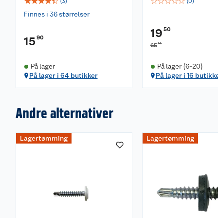
☆
☆
☆
☆
☆
☆
☆
☆
☆
☆
(
3
)
(
0
)
Finnes i 36 størrelser
50
19
90
15
00
65
På lager
På lager (6-20)
På lager i 64 butikker
På lager i 16 butikk
Andre alternativer
Lagertømming
Lagertømming