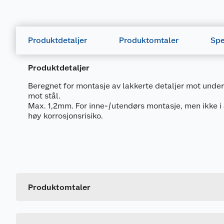
Produktdetaljer
Produktomtaler
Spe
Produktdetaljer
Beregnet for montasje av lakkerte detaljer mot underl
mot stål.
Max. 1,2mm. For inne-/utendørs montasje, men ikke i
høy korrosjonsrisiko.
Generelt
Artikkelnummer
Leverandørens artikkelnummer
Produktomtaler
Størrelse