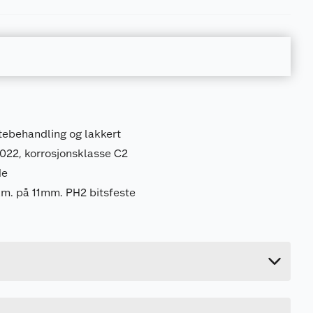
atebehandling og lakkert
1022, korrosjonsklasse C2
de
am. på 11mm. PH2 bitsfeste
0.057 kg
14 cm
2 cm
6.5 cm