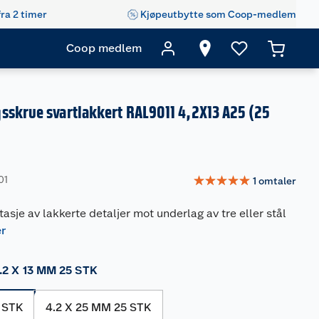
fra 2 timer
Kjøpeutbytte som Coop-medlem
Coop medlem
sskrue svartlakkert RAL9011 4,2X13 A25 (25
☆
☆
☆
☆
☆
01
1
omtaler
asje av lakkerte detaljer mot underlag av tre eller stål
er
.2 X 13 MM 25 STK
5 STK
4.2 X 25 MM 25 STK