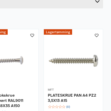
ing
Lagertømming
MFT
okskrue
PLATESKRUE PAN A4 PZ2
kert RAL9011
3,5X13 A15
4,8X35 A150
☆
☆
☆
☆
☆
(
0
)