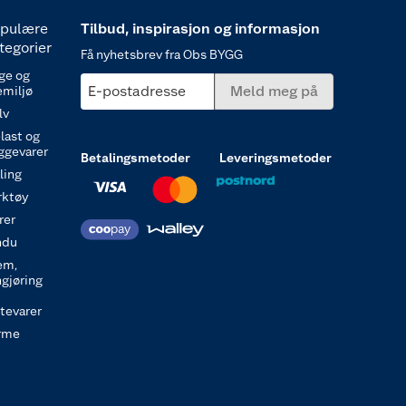
pulære
Tilbud, inspirasjon og informasjon
tegorier
Få nyhetsbrev fra Obs BYGG
ge og
E-postadresse
Meld meg på
emiljø
lv
last og
ggevarer
Betalingsmetoder
Leveringsmetoder
ling
rktøy
rer
ndu
em,
ngjøring
itevarer
rme