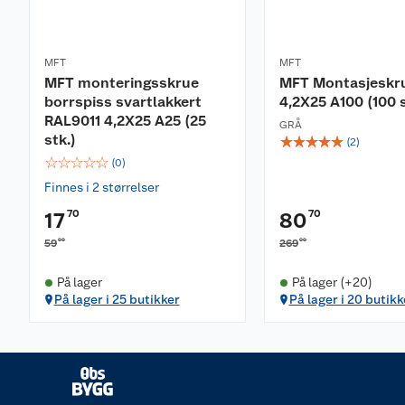
MFT
MFT
MFT monteringsskrue
MFT Montasjeskr
borrspiss svartlakkert
4,2X25 A100 (100 s
RAL9011 4,2X25 A25 (25
GRÅ
stk.)
☆
☆
☆
☆
☆
(
2
)
☆
☆
☆
☆
☆
(
0
)
Finnes i 2 størrelser
70
70
17
80
00
00
59
269
På lager
På lager (+20)
På lager i 25 butikker
På lager i 20 butikk