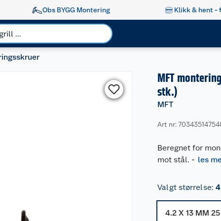
Obs BYGG Montering
Klikk & hent - 
ingsskruer
MFT montering
stk.)
MFT
Art nr: 70343514754
Beregnet for mont
mot stål.
-
les m
Valgt størrelse
:
4
4.2 X 13 MM 2