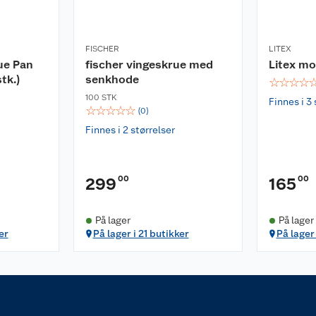
FISCHER
LITEX
ue Pan
fischer vingeskrue med
Litex m
tk.)
senkhode
☆
☆
☆
☆
100 STK
Finnes i 3 
☆
☆
☆
☆
☆
(
0
)
Finnes i 2 størrelser
00
00
299
165
På lager
På lager
er
På lager i 21 butikker
På lager 