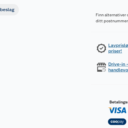
beslag
Finn alternativer 
ditt postnumme
Lavprislø
priser!
Drive-in
handlev
Betaling