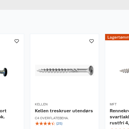
Lagertømm
KELLEN
MFT
ort
Kellen treskruer utendørs
Rennekr
pk.
svartlak
C4 OVERFLATEBEHA.
rustfri 
☆
☆
☆
☆
☆
(
25
)