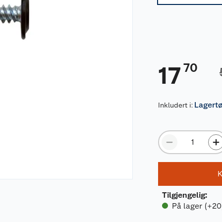
70
17
Lagert
Inkludert i:
K
Tilgjengelig
:
På lager (+20