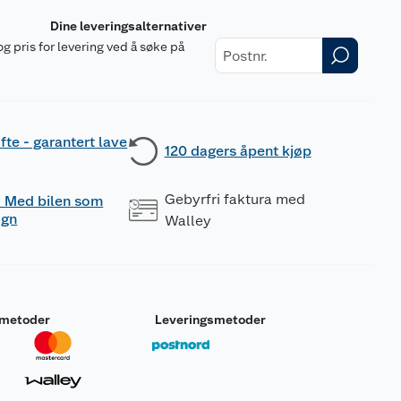
Dine leveringsalternativer
og pris for levering ved å søke på
r
fte - garantert lave
120 dagers åpent kjøp
Gebyrfri faktura med
 - Med bilen som
ogn
Walley
smetoder
Leveringsmetoder