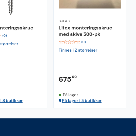
BUFAB
onteringsskrue
Litex monteringsskrue
med skive 300-pk
☆
(
0
)
☆
☆
☆
☆
☆
(
0
)
størrelser
Finnes i 2 størrelser
00
675
På lager
i 8 butikker
På lager i 3 butikker