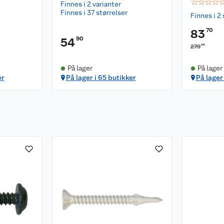
☆
☆
☆
☆
Finnes i 2 varianter
Finnes i 37 størrelser
Finnes i 2 
70
83
90
54
00
279
På lager
På lager
er
På lager i 65 butikker
På lager 