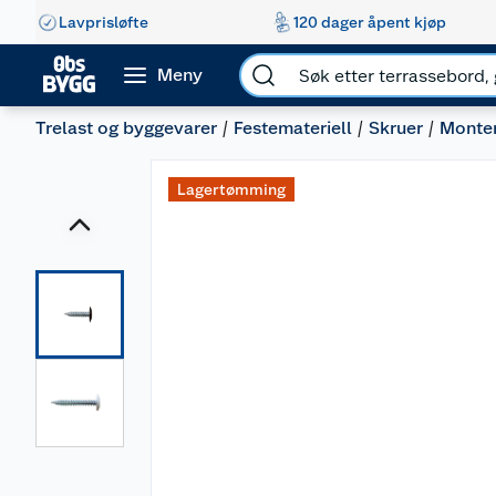
Lavprisløfte
120 dager åpent kjøp
Meny
Trelast og byggevarer
Festemateriell
Skruer
Monter
Lagertømming