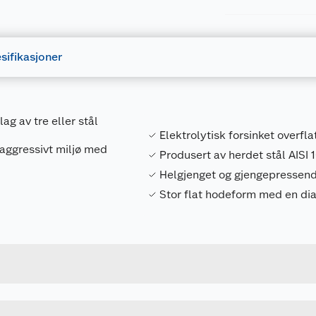
sifikasjoner
ag av tre eller stål
Elektrolytisk forsinket overfl
 aggressivt miljø med
Produsert av herdet stål AISI 
Helgjenget og gjengepressen
Stor flat hodeform med en di
Forpakningsmål
7034351475401
Bruttovekt
147540
Høyde
4.2 X 13 MM 25 STK
Lengde
Bredde