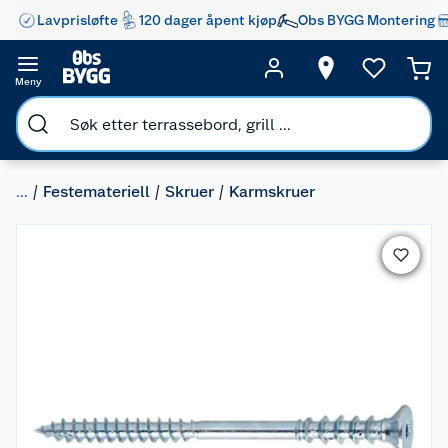
Lavprisløfte
120 dager åpent kjøp
Obs BYGG Montering
Meny
...
Festemateriell
Skruer
Karmskruer