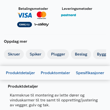
Betalingsmetoder
Leveringsmetoder
Oppdag mer
Skruer
Spiker
Plugger
Beslag
Byggbe
Produktdetaljer
Produktomtaler
Spesifikasjoner
Produktdetaljer
Karmskrue til montering av lette dører og
vinduskarmer til tre samt til oppretting/justering
Generelt
av vegger, gulv og tak.
Artikkelnummer
7025180675582