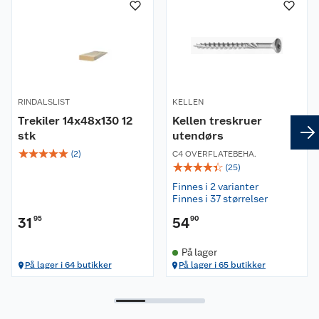
RINDALSLIST
KELLEN
Trekiler 14x48x130 12
Kellen treskruer
stk
utendørs
☆
☆
☆
☆
☆
(
2
)
C4 OVERFLATEBEHA.
☆
☆
☆
☆
☆
(
25
)
Finnes i 2 varianter
Finnes i 37 størrelser
31
95
54
90
På lager
På lager i 64 butikker
På lager i 65 butikker