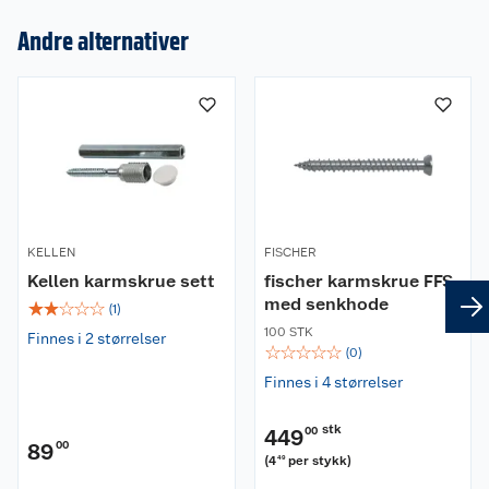
Andre alternativer
Om oss
Kundeservice
Nyheter
Butikker
Våre merkevarer
KELLEN
FISCHER
Kontakt oss
Våre kjeder
Kellen karmskrue sett
fischer karmskrue FFS
med senkhode
☆
☆
☆
☆
☆
(
1
)
Retur- og angrerett
Kjøpsvilkår
Hageinspirasjon
100 STK
Finnes i 2 størrelser
☆
☆
☆
☆
☆
(
0
)
Reklamasjon
Personvern
Lavprisløfte
Oppussing med utemaling
Finnes i 4 størrelser
Ofte stilte spørsmål
Cookies
Åpent kjøp
Oppussing med innemaling
stk
449
00
89
00
(
4
per stykk
)
49
Pakkesporing
Monteringstjenester
Ledige stillinger
Coop medlem
Grillens verden
Hage og utemiljø