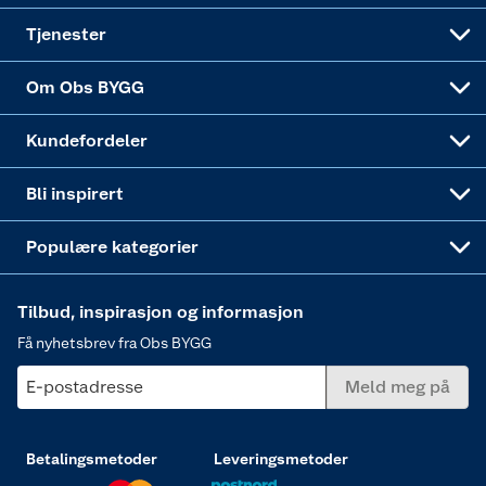
Alle tjenester
Virksomheten
Klikk og hent
DIY-prosjekter
Verktøy
Tjenester
Sponsorvirksomheten
Coop Bedriftskort
Hytte og beredskapsutstyr
Dører
Om Obs BYGG
Obs BYGG Montering
Gavetips
Vindu
Kundefordeler
Annonserte varer
Hjem, rengjøring og hvitevarer
Bli inspirert
Varme
Populære kategorier
Tilbud, inspirasjon og informasjon
Få nyhetsbrev fra Obs BYGG
E-postadresse
Meld meg på
Betalingsmetoder
Leveringsmetoder