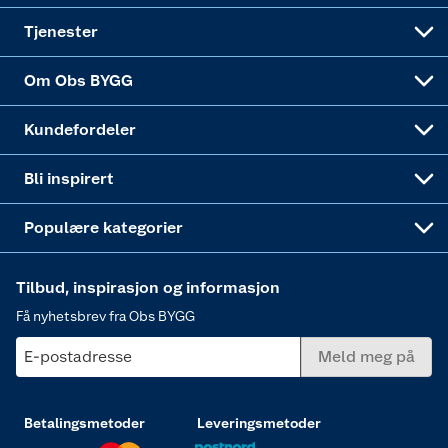
Alle tjenester
Virksomheten
Klikk og hent
DIY-prosjekter
Verktøy
Tjenester
Sponsorvirksomheten
Coop Bedriftskort
Hytte og beredskapsutstyr
Dører
Om Obs BYGG
Obs BYGG Montering
Gavetips
Vindu
Kundefordeler
Annonserte varer
Hjem, rengjøring og hvitevarer
Bli inspirert
Varme
Populære kategorier
Tilbud, inspirasjon og informasjon
Få nyhetsbrev fra Obs BYGG
E-postadresse
Meld meg på
Betalingsmetoder
Leveringsmetoder