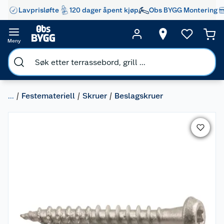
Lavprisløfte
120 dager åpent kjøp
Obs BYGG Montering
Meny
...
Festemateriell
Skruer
Beslagskruer