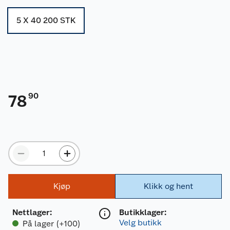
5 X 40 200 STK
90
78
Kjøp
Klikk og hent
Nettlager
:
Butikklager:
Velg butikk
På lager (+100)