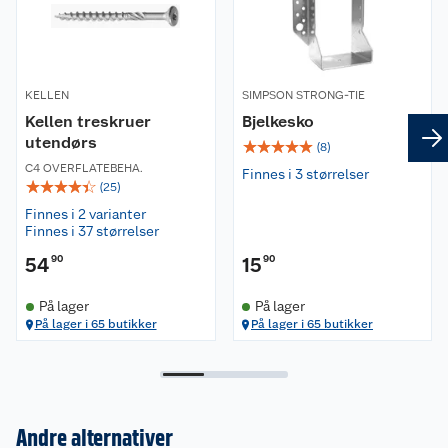
KELLEN
SIMPSON STRONG-TIE
Kellen treskruer
Bjelkesko
utendørs
☆
☆
☆
☆
☆
(
8
)
C4 OVERFLATEBEHA.
Finnes i 3 størrelser
☆
☆
☆
☆
☆
(
25
)
Finnes i 2 varianter
Finnes i 37 størrelser
54
90
15
90
På lager
På lager
På lager i 65 butikker
På lager i 65 butikker
Andre alternativer