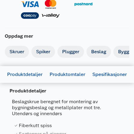
Oppdag mer
Skruer
Spiker
Plugger
Beslag
Byggbe
Produktdetaljer
Produktomtaler
Spesifikasjoner
Produktdetaljer
Beslagskrue beregnet for montering av
bygningsbeslag og metallplater mot tre.
Generelt
Utendørs og innendørs
Artikkelnummer
7025180675346
Fiberkutt spiss
Leverandørens artikkelnummer
9822080
Sagtenner på gjenger