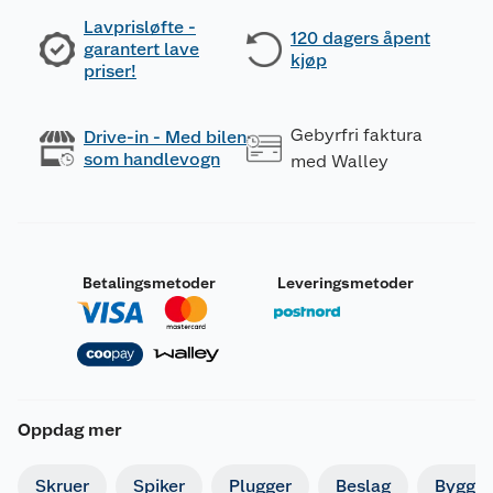
Lavprisløfte -
120 dagers åpent
garantert lave
kjøp
priser!
Gebyrfri faktura
Drive-in - Med bilen
som handlevogn
med Walley
Betalingsmetoder
Leveringsmetoder
Oppdag mer
Skruer
Spiker
Plugger
Beslag
Byggbe