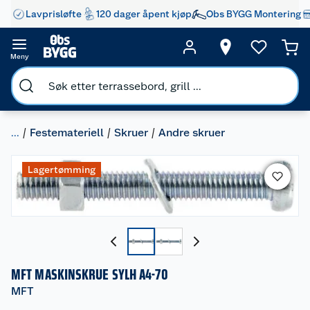
Lavprisløfte
120 dager åpent kjøp
Obs BYGG Montering
Meny
...
Festemateriell
Skruer
Andre skruer
Lagertømming
MFT MASKINSKRUE SYLH A4-70
MFT