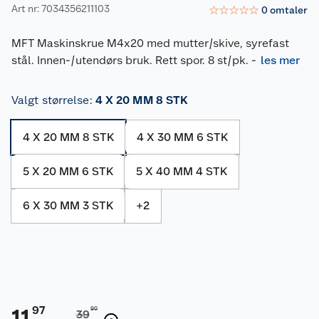
Art nr: 7034356211103
☆
☆
☆
☆
☆
0
omtaler
MFT Maskinskrue M4x20 med mutter/skive, syrefast
stål. Innen-/utendørs bruk. Rett spor. 8 st/pk.
-
les mer
Valgt størrelse
:
4 X 20 MM 8 STK
4 X 20 MM 8 STK
4 X 30 MM 6 STK
5 X 20 MM 6 STK
5 X 40 MM 4 STK
6 X 30 MM 3 STK
+
2
97
11
90
39