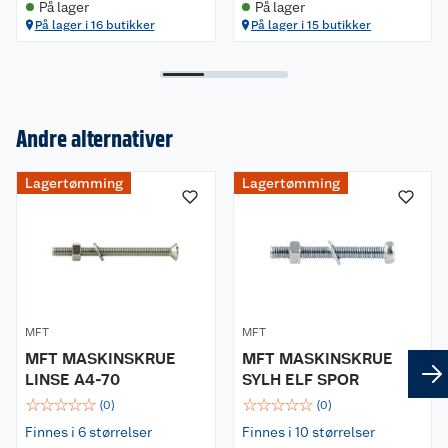
På lager
På lager
På lager i 16 butikker
På lager i 15 butikker
Andre alternativer
Lagertømming
Lagertømming
Om oss
Kundeservice
Nyheter
Butikker
Våre merkevarer
Kontakt oss
MFT
MFT
Våre kjeder
MFT MASKINSKRUE
MFT MASKINSKRUE
LINSE A4-70
SYLH ELF SPOR
Retur- og angrerett
Kjøpsvilkår
Hageinspirasjon
☆
☆
☆
☆
☆
☆
☆
☆
☆
☆
(
0
)
(
0
)
Reklamasjon
Personvern
Lavprisløfte
Finnes i 6 størrelser
Oppussing med utemaling
Finnes i 10 størrelser