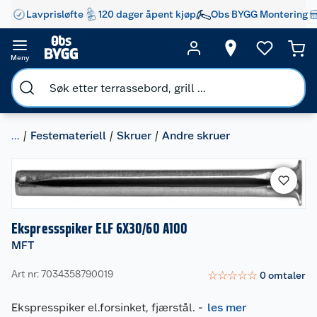
Lavprisløfte
120 dager åpent kjøp
Obs BYGG Montering
Meny
...
Festemateriell
Skruer
Andre skruer
Ekspressspiker ELF 6X30/60 A100
MFT
Art nr: 7034358790019
☆
☆
☆
☆
☆
0
omtaler
Ekspresspiker el.forsinket, fjærstål.
-
les mer