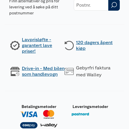
Finn alternativer og pris for
levering ved å søke på ditt
postnummer
Lavprisløfte -
120 dagers åpent
garantert lave
kjøp
priser!
Gebyrfri faktura
Drive-in - Med bilen
som handlevogn
med Walley
Betalingsmetoder
Leveringsmetoder