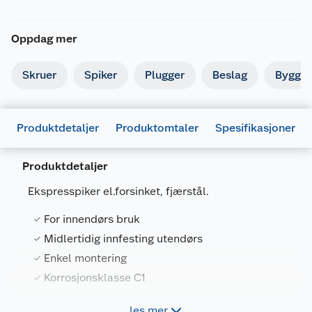
Oppdag mer
Skruer
Spiker
Plugger
Beslag
Byggbe
Produktdetaljer
Produktomtaler
Spesifikasjoner
Produktdetaljer
Ekspresspiker el.forsinket, fjærstål.
For innendørs bruk
Generelt
Midlertidig innfesting utendørs
Artikkelnummer
7034358790019
Enkel montering
Leverandørens artikkelnummer
879001
Korrosjonsklasse C1
Forpakningsmål
les mer