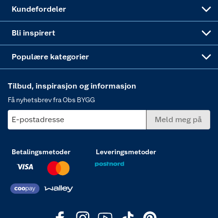
Obs BYGG Montering
Gavetips
Vindu
Kundefordeler
Annonserte varer
Hjem, rengjøring og hvitevarer
Bli inspirert
Varme
Populære kategorier
Tilbud, inspirasjon og informasjon
Få nyhetsbrev fra Obs BYGG
E-postadresse
Meld meg på
Betalingsmetoder
Leveringsmetoder