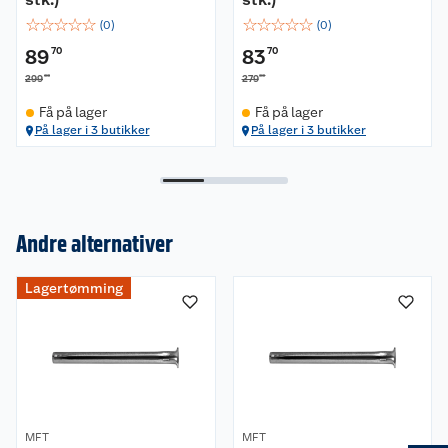
☆
☆
☆
☆
☆
☆
☆
☆
☆
☆
(
0
)
(
0
)
89
70
83
70
00
00
299
279
Få på lager
Få på lager
På lager i 3 butikker
På lager i 3 butikker
Andre alternativer
Om oss
Lagertømming
Kundeservice
Nyheter
Butikker
Våre merkevarer
Kontakt oss
Våre kjeder
MFT
MFT