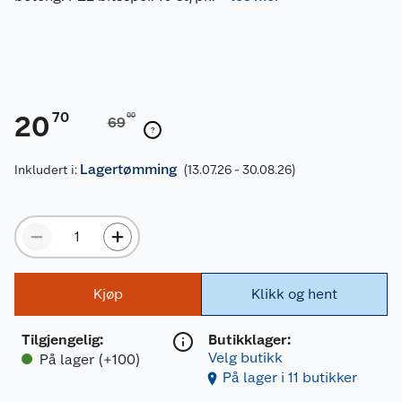
70
20
00
69
Lagertømming
Inkludert i:
(13.07.26 - 30.08.26)
Kjøp
Klikk og hent
Tilgjengelig
:
Butikklager:
Velg butikk
På lager (+100)
På lager i 11 butikker