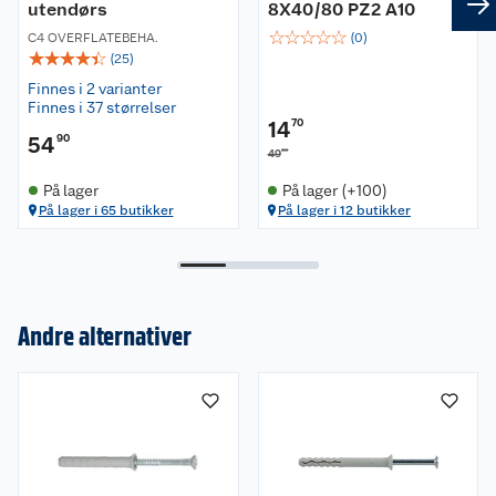
utendørs
8X40/80 PZ2 A10
☆
☆
☆
☆
☆
C4 OVERFLATEBEHA.
(
0
)
☆
☆
☆
☆
☆
(
25
)
Finnes i 2 varianter
Finnes i 37 størrelser
14
70
54
90
00
49
På lager
På lager (+100)
På lager i 65 butikker
På lager i 12 butikker
Andre alternativer
Om oss
Kundeservice
Nyheter
Butikker
Våre merkevarer