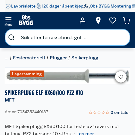
Lavprisløfte
120 dager åpent kjøp
Obs BYGG Montering
Meny
...
Festemateriell
Plugger
Spikerplugg
Lagertømming
SPIKERPLUGG ELF 8X60/100 PZ2 A10
MFT
Art nr: 7034352440187
☆
☆
☆
☆
☆
0
omtaler
MFT Spikerplugg 8X60/100 for feste av treverk mot
betong. PZ2 bitsspor. 10 st/pk.
-
les mer