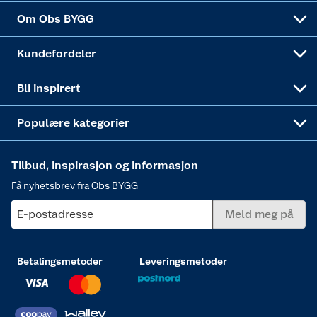
Sponsorvirksomheten
Coop Bedriftskort
Hytte og beredskapsutstyr
Dører
Om Obs BYGG
Obs BYGG Montering
Gavetips
Vindu
Kundefordeler
Annonserte varer
Hjem, rengjøring og hvitevarer
Bli inspirert
Varme
Populære kategorier
Tilbud, inspirasjon og informasjon
Få nyhetsbrev fra Obs BYGG
E-postadresse
Meld meg på
Betalingsmetoder
Leveringsmetoder