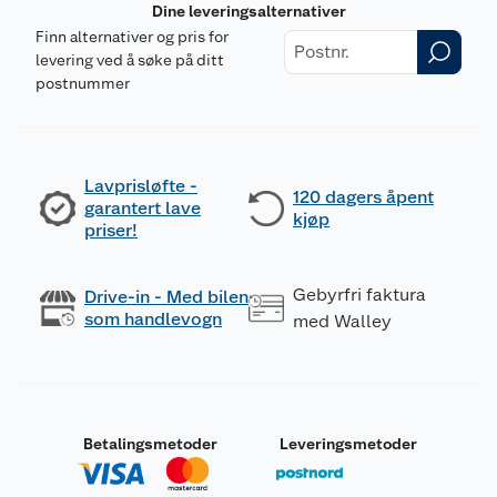
Dine leveringsalternativer
Finn alternativer og pris for
levering ved å søke på ditt
postnummer
Lavprisløfte -
120 dagers åpent
garantert lave
kjøp
priser!
Gebyrfri faktura
Drive-in - Med bilen
som handlevogn
med Walley
Betalingsmetoder
Leveringsmetoder