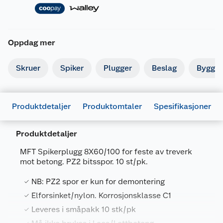
Oppdag mer
Skruer
Spiker
Plugger
Beslag
Byggbe
Produktdetaljer
Produktomtaler
Spesifikasjoner
Produktdetaljer
MFT Spikerplugg 8X60/100 for feste av treverk
mot betong. PZ2 bitsspor. 10 st/pk.
Generelt
NB: PZ2 spor er kun for demontering
Artikkelnummer
7034352440187
Elforsinket/nylon. Korrosjonsklasse C1
Leveres i småpakk 10 stk/pk
Leverandørens artikkelnummer
244018