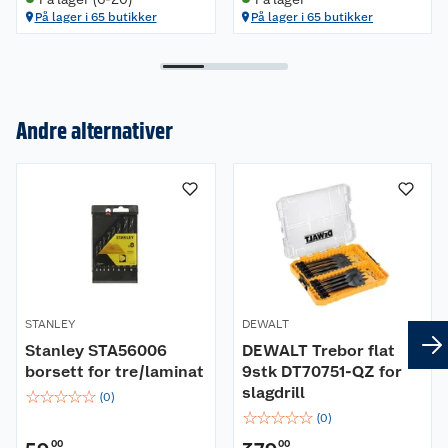
På lager i 65 butikker
På lager i 65 butikker
Andre alternativer
Om oss
Kundeservice
Nyheter
Butikker
Våre merkevarer
Kontakt oss
Våre kjeder
STANLEY
DEWALT
Retur- og angrerett
Kjøpsvilkår
Hageinspirasjon
Stanley STA56006
DEWALT Trebor flat
borsett for tre/laminat
9stk DT70751-QZ for
Reklamasjon
Personvern
Lavprisløfte
Oppussing med utemaling
slagdrill
☆
☆
☆
☆
☆
(
0
)
☆
☆
☆
☆
☆
(
0
)
Ofte stilte spørsmål
Cookies
Åpent kjøp
Oppussing med innemaling
00
00