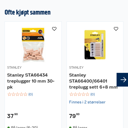
Ofte kjøpt sammen
STANLEY
STANLEY
Stanley STA66434
Stanley
treplugger 10 mm 30-
STA66400/66401
pk
treplugg sett 6+8 mm
☆
☆
☆
☆
☆
☆
☆
☆
☆
☆
(
0
)
(
0
)
Finnes i 2 størrelser
37
90
79
00
På lager (6-20)
På lager