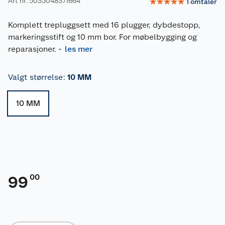
Art nr: 5035048371664
☆
☆
☆
☆
☆
1
omtaler
Komplett trepluggsett med 16 plugger, dybdestopp,
markeringsstift og 10 mm bor. For møbelbygging og
reparasjoner.
-
les mer
Valgt størrelse
:
10 MM
10 MM
00
99