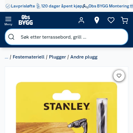
Lavprisløfte
120 dager åpent kjøp
Obs BYGG Montering
Meny
...
Festemateriell
Plugger
Andre plugg