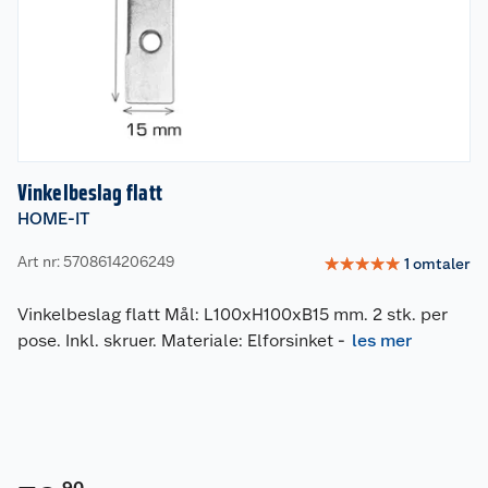
Vinkelbeslag flatt
HOME-IT
Art nr: 5708614206249
☆
☆
☆
☆
☆
1
omtaler
Vinkelbeslag flatt Mål: L100xH100xB15 mm. 2 stk. per
pose. Inkl. skruer. Materiale: Elforsinket
-
les mer
90