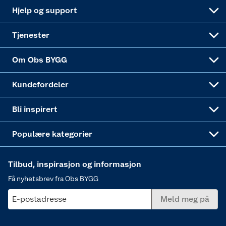
Leveringsalternativer
Nøkkelfiling
Samvirkelag
Coop Mastercard
Live-shopping
Maling
Hjelp og support
Alle tjenester
Virksomheten
Klikk og hent
DIY-prosjekter
Verktøy
Tjenester
Sponsorvirksomheten
Coop Bedriftskort
Hytte og beredskapsutstyr
Dører
Om Obs BYGG
Obs BYGG Montering
Gavetips
Vindu
Kundefordeler
Annonserte varer
Hjem, rengjøring og hvitevarer
Bli inspirert
Varme
Populære kategorier
Tilbud, inspirasjon og informasjon
Få nyhetsbrev fra Obs BYGG
E-postadresse
Meld meg på