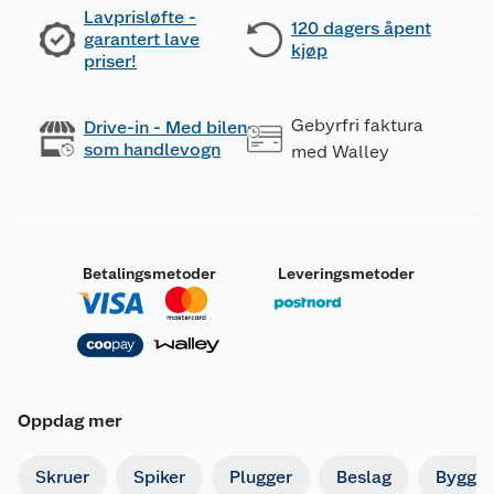
Lavprisløfte -
120 dagers åpent
garantert lave
kjøp
priser!
Gebyrfri faktura
Drive-in - Med bilen
som handlevogn
med Walley
Betalingsmetoder
Leveringsmetoder
Oppdag mer
Skruer
Spiker
Plugger
Beslag
Byggbe