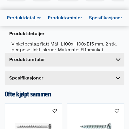
Generelt
Artikkelnummer
5708614206249
Produktdetaljer
Produktomtaler
Spesifikasjoner
Leverandørens artikkelnummer
20624
Produktdetaljer
Forpakningsmål
Bruttovekt
0.084 kg
Vinkelbeslag flatt Mål: L100xH100xB15 mm. 2 stk.
per pose. Inkl. skruer. Materiale: Elforsinket
Høyde
14.5 cm
Produktomtaler
Lengde
0.5 cm
Bredde
18 cm
Spesifikasjoner
Ofte kjøpt sammen