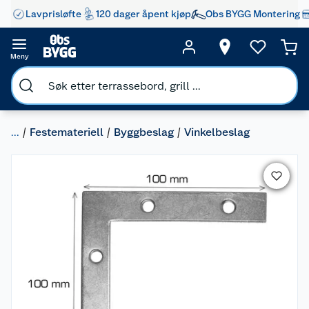
Lavprisløfte
120 dager åpent kjøp
Obs BYGG Montering
Meny
...
Festemateriell
Byggbeslag
Vinkelbeslag