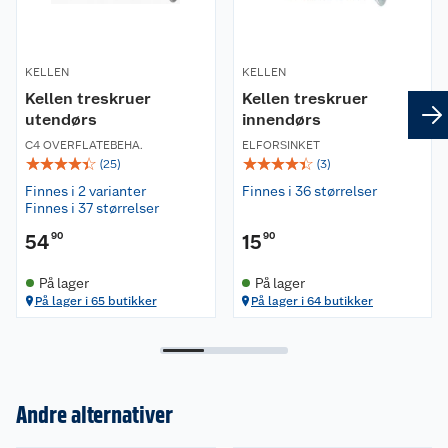
KELLEN
KELLEN
Kellen treskruer
Kellen treskruer
utendørs
innendørs
C4 OVERFLATEBEHA.
ELFORSINKET
☆
☆
☆
☆
☆
☆
☆
☆
☆
☆
(
25
)
(
3
)
Finnes i 2 varianter
Finnes i 36 størrelser
Finnes i 37 størrelser
54
90
15
90
På lager
På lager
På lager i 65 butikker
På lager i 64 butikker
Andre alternativer
Om oss