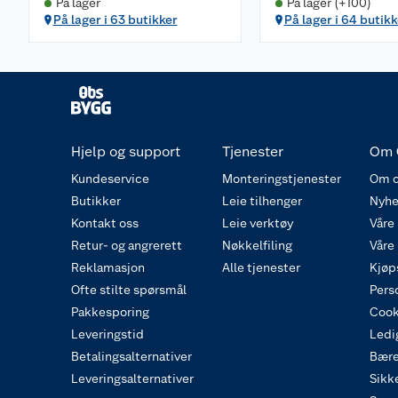
På lager
På lager (+100)
På lager i 63 butikker
På lager i 64 butikk
Hjelp og support
Tjenester
Om 
Kundeservice
Monteringstjenester
Om o
Butikker
Leie tilhenger
Nyhe
Kontakt oss
Leie verktøy
Våre
Retur- og angrerett
Nøkkelfiling
Våre
Reklamasjon
Alle tjenester
Kjøp
Ofte stilte spørsmål
Pers
Pakkesporing
Cook
Leveringstid
Ledig
Betalingsalternativer
Bære
Leveringsalternativer
Sikk