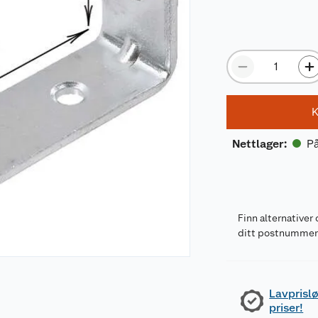
K
På
Nettlager
:
Finn alternativer 
ditt postnumme
Lavprislø
priser!