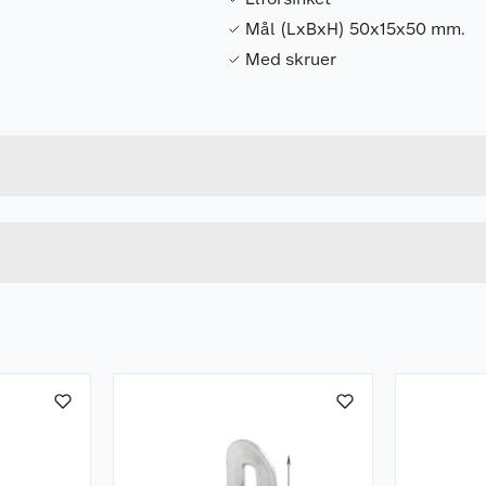
Mål (LxBxH) 50x15x50 mm.
Med skruer
Forpakningsmål
5708614206140
Bruttovekt
20614
Høyde
Lengde
u kjøper produktet får du invitasjon til å gi en omtale.
Bredde