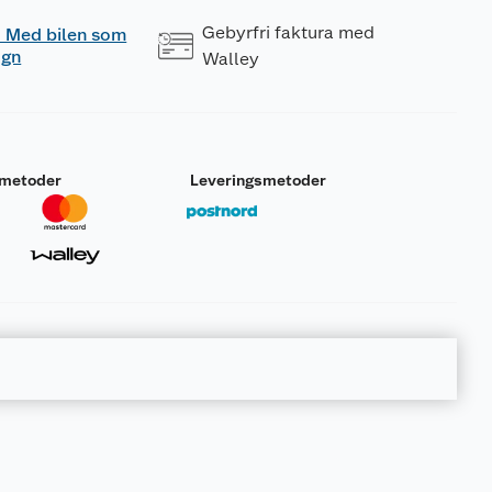
Gebyrfri faktura med
 - Med bilen som
ogn
Walley
smetoder
Leveringsmetoder