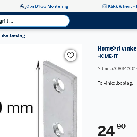
Obs BYGG Montering
Klikk & hent - 
inkelbeslag
Home>it vinke
HOME-IT
Art nr: 57086142061
To vinkelbeslag.
90
24