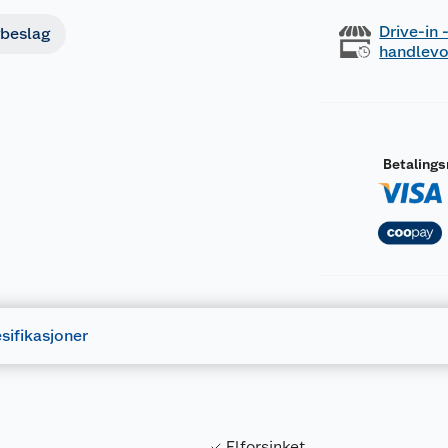
Drive-in
beslag
handlev
Betaling
sifikasjoner
Elforsinket