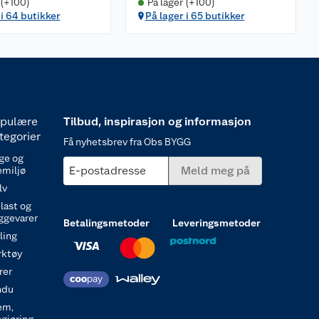
 (+100)
På lager (+100)
 i 64 butikker
På lager i 65 butikker
pulære
Tilbud, inspirasjon og informasjon
tegorier
Få nyhetsbrev fra Obs BYGG
ge og
E-postadresse
Meld meg på
emiljø
lv
last og
ggevarer
Betalingsmetoder
Leveringsmetoder
ling
rktøy
rer
ndu
em,