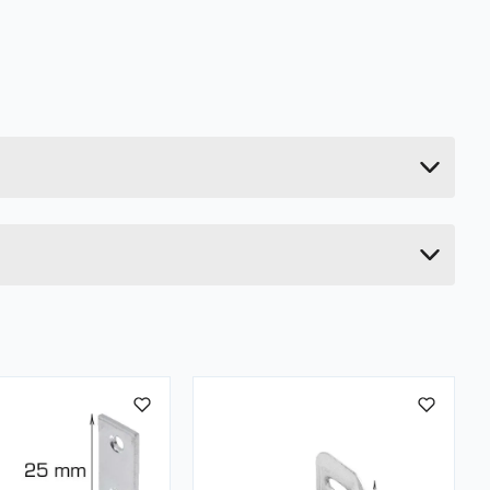
0.05 kg
14 cm
2 cm
7 cm