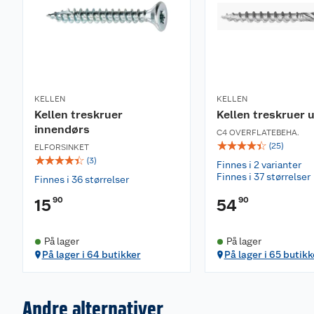
KELLEN
KELLEN
Kellen treskruer
Kellen treskruer 
innendørs
C4 OVERFLATEBEHA.
☆
☆
☆
☆
☆
(
25
)
ELFORSINKET
☆
☆
☆
☆
☆
(
3
)
Finnes i 2 varianter
Finnes i 37 størrelser
Finnes i 36 størrelser
90
90
15
54
På lager
På lager
På lager i 64 butikker
På lager i 65 butikk
Andre alternativer