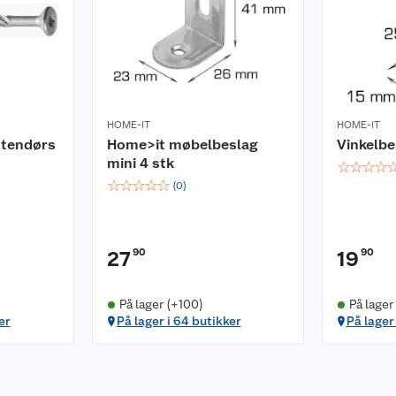
HOME-IT
HOME-IT
utendørs
Home>it møbelbeslag
Vinkelb
mini 4 stk
☆
☆
☆
☆
☆
☆
☆
☆
☆
(
0
)
90
90
27
19
På lager (+100)
På lager
er
På lager i 64 butikker
På lager