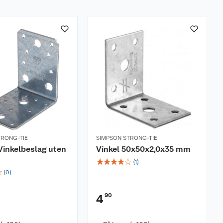
TRONG-TIE
SIMPSON STRONG-TIE
inkelbeslag uten
Vinkel 50x50x2,0x35 mm
☆
☆
☆
☆
☆
(
1
)
☆
(
0
)
90
4