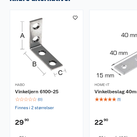
HABO
HOME-IT
Vinkeljern 6100-25
Vinkelbeslag 40
☆
☆
☆
☆
☆
☆
☆
☆
☆
☆
(
0
)
(
1
)
Finnes i 2 størrelser
90
90
29
22