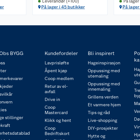
Leverandør (+100)
På lager
er
På lager i 45 butikker
På lager
Obs BYGG
Kundefordeler
Bli inspirert
Po
ka
ss
Lavprisløfte
Hageinspirasjon
Ha
ter
Åpent kjøp
Oppussing med
ut
utemaling
 merkevarer
Coop medlem
Gu
Oppussing med
 kjeder
Retur av el-
innemaling
Tre
avfall
svilkår
by
Grillens verden
Drive in
onvern
Ma
Et varmere hjem
Coop
ies
Ve
Mastercard
Tips og råd
e stillinger
Dø
Klikk og hent
Live-shopping
kraft
Vi
Coop
DIY-prosjekter
erhetsdatablad
Bedriftskort
Hj
Hytte og