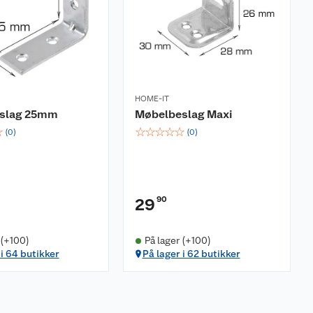
HOME-IT
eslag 25mm
Møbelbeslag Maxi
☆
☆
☆
☆
☆
☆
(
0
)
(
0
)
90
29
 (+100)
På lager (+100)
 i 64 butikker
På lager i 62 butikker