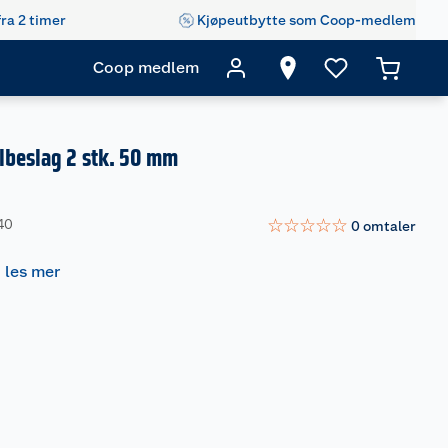
fra 2 timer
Kjøpeutbytte som Coop-medlem
Coop medlem
lbeslag 2 stk. 50 mm
☆
☆
☆
☆
☆
40
0
omtaler
-
les mer