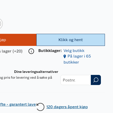
jøp
Klikk og hent
Butikklager:
Velg butikk
 lager (+20)
På lager i 65
butikker
Dine leveringsalternativer
og pris for levering ved å søke på
r
fte - garantert lave
120 dagers åpent kjøp