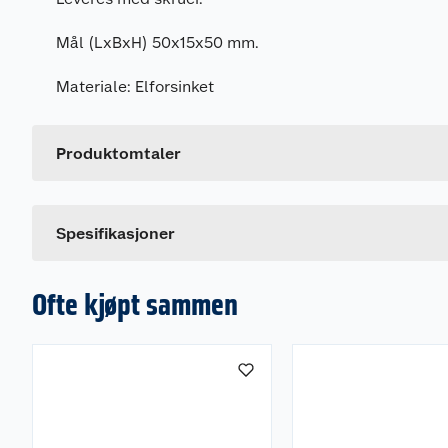
Mål (LxBxH) 50x15x50 mm.
Materiale: Elforsinket
Generelt
Artikkelnummer
Leverandørens artikkelnummer
Produktomtaler
Dette produktet har ikke fått noen omtale ennå. Hvis d
Spesifikasjoner
Ofte kjøpt sammen