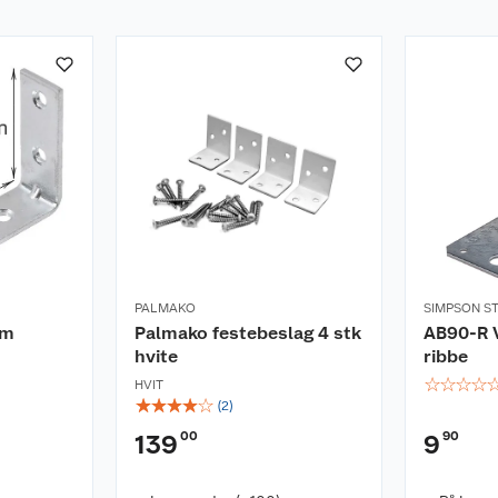
PALMAKO
SIMPSON S
mm
Palmako festebeslag 4 stk
AB90-R V
hvite
ribbe
☆
☆
☆
☆
HVIT
☆
☆
☆
☆
☆
(
2
)
00
90
139
9