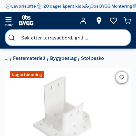
Lavprisløfte
120 dager åpent kjøp
Obs BYGG Montering
Meny
...
Festemateriell
Byggbeslag
Stolpesko
Lagertømming