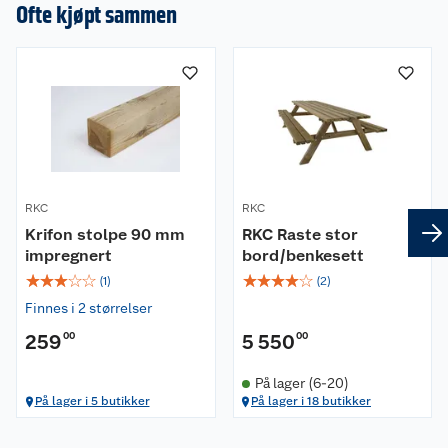
en omtale.
Ofte kjøpt sammen
RKC
RKC
Krifon stolpe 90 mm
RKC Raste stor
impregnert
bord/benkesett
☆
☆
☆
☆
☆
☆
☆
☆
☆
☆
(
1
)
(
2
)
Finnes i 2 størrelser
259
00
5 550
00
På lager (6-20)
På lager i 5 butikker
På lager i 18 butikker