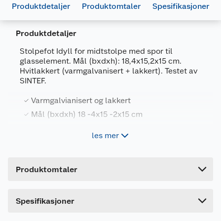
Produktdetaljer
Produktomtaler
Spesifikasjoner
Produktdetaljer
Stolpefot Idyll for midtstolpe med spor til
glasselement. Mål (bxdxh): 18,4x15,2x15 cm.
Hvitlakkert (varmgalvanisert + lakkert). Testet av
SINTEF.
Generelt
Varmgalvianisert og lakkert
Artikkelnummer
7020136799008
Mål (bxdxh) 18 -4x15 -2x15 cm
Forpakningsmål
les mer
Bruttovekt
3.1 kg
Høyde
15 cm
Produktomtaler
Lengde
18.4 cm
Bredde
15.2 cm
Dette produktet har ikke fått noen omtale ennå.
Spesifikasjoner
Hvis du kjøper produktet får du invitasjon til å gi