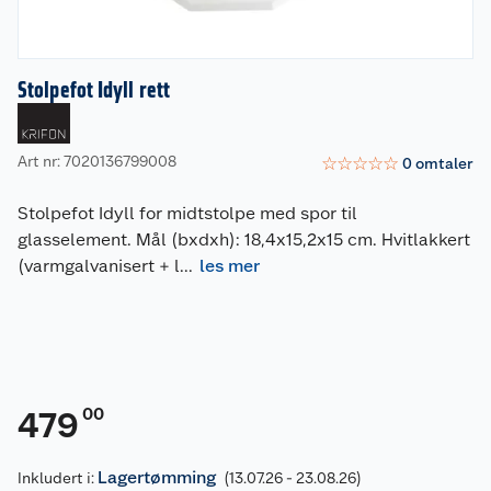
Stolpefot Idyll rett
Art nr: 7020136799008
☆
☆
☆
☆
☆
0
omtaler
Stolpefot Idyll for midtstolpe med spor til
glasselement. Mål (bxdxh): 18,4x15,2x15 cm. Hvitlakkert
(varmgalvanisert + l
...
les mer
00
479
Lagertømming
Inkludert i:
(13.07.26 - 23.08.26)