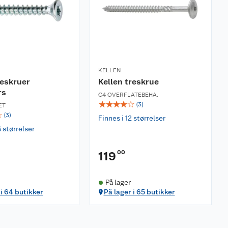
KELLEN
reskruer
Kellen treskrue
rs
C4 OVERFLATEBEHA.
☆
☆
☆
☆
☆
(
3
)
ET
☆
(
3
)
Finnes i 12 størrelser
6 størrelser
00
119
På lager
 i 64 butikker
På lager i 65 butikker