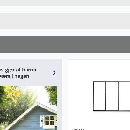
70 MM
Lengde
Bredde
s gjør at barna
 være i hagen