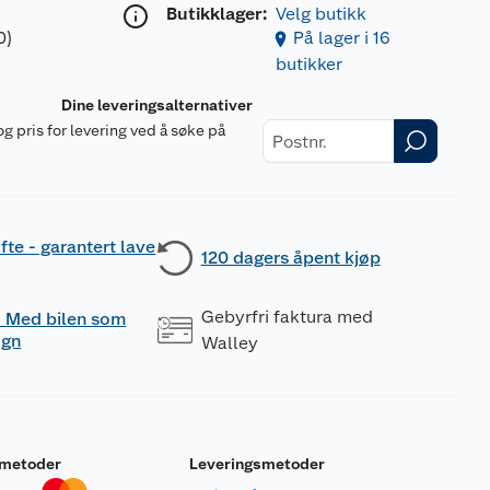
Butikklager:
Velg butikk
0)
På lager i 16
butikker
Dine leveringsalternativer
og pris for levering ved å søke på
r
fte - garantert lave
120 dagers åpent kjøp
Gebyrfri faktura med
 - Med bilen som
ogn
Walley
smetoder
Leveringsmetoder