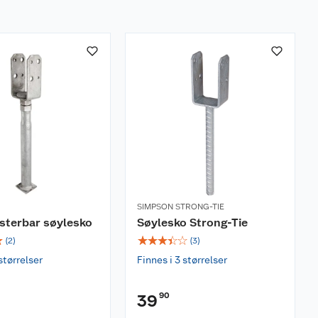
SIMPSON STRONG-TIE
usterbar søylesko
Søylesko Strong-Tie
☆
☆
☆
☆
☆
☆
(
2
)
(
3
)
størrelser
Finnes i 3 størrelser
90
39