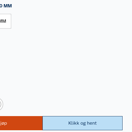
0 MM
 MM
jøp
Klikk og hent