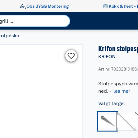
Obs BYGG Montering
Klikk & hent - 
tolpesko
Krifon stolpe
KRIFON
Art nr: 70292810186
Stolpespyd i varm
ned.
-
les mer
Valgt farge
: