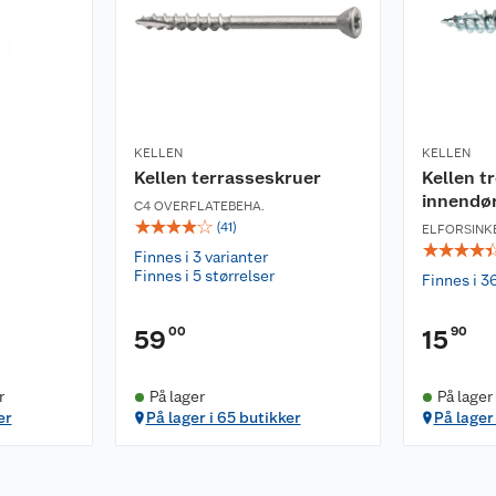
KELLEN
KELLEN
Kellen terrasseskruer
Kellen t
innendø
C4 OVERFLATEBEHA.
☆
☆
☆
☆
☆
(
41
)
ELFORSINK
☆
☆
☆
☆
Finnes i 3 varianter
Finnes i 5 størrelser
Finnes i 3
00
90
59
15
r
På lager
På lager
er
På lager i 65 butikker
På lager