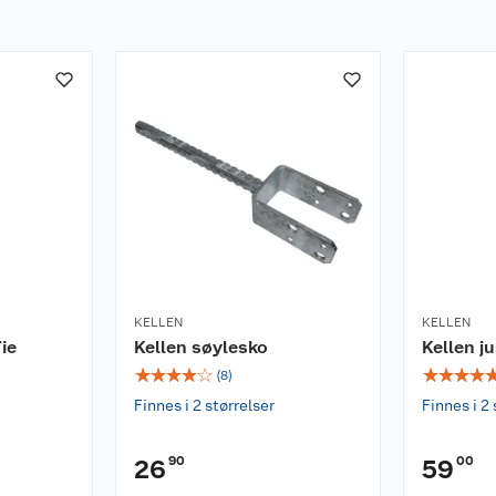
KELLEN
KELLEN
ie
Kellen søylesko
Kellen j
☆
☆
☆
☆
☆
☆
☆
☆
☆
(
8
)
Finnes i 2 størrelser
Finnes i 2 
90
00
26
59