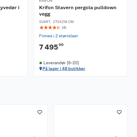
KRIFON
yvedør i
Krifon Stavern pergola pulldown
vegg
SVART
,
270X218 CM
☆
☆
☆
☆
☆
(
4
)
Finnes i 2 størrelser
00
7 495
Leverandør (6-20)
På lager i 48 butikker