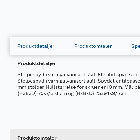
Produktdetaljer
Produktomtaler
Spe
Produktdetaljer
Stolpespyd i varmgalvanisert stål. Et solid spyd som 
Stolpespyd i varmgalvanisert stål. Spydet er tilpass
mm stolper. Hullstørrelse for skruer er 10 mm. Mål p
(HxBxD) 75x7,1x7,1 cm og (HxBxD) 75x9,1x9,1 cm
Generelt
Artikkelnummer
Leverandørens artikkelnummer
Produktomtaler