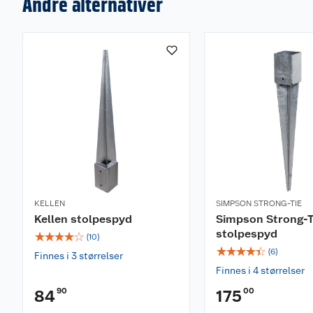
Andre alternativer
KELLEN
SIMPSON STRONG-TIE
Kellen stolpespyd
Simpson Strong-T
stolpespyd
☆
☆
☆
☆
☆
(
10
)
☆
☆
☆
☆
☆
(
6
)
Finnes i 3 størrelser
Finnes i 4 størrelser
90
00
84
175