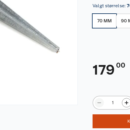
Valgt størrelse
:
7
70 MM
90
00
179
K