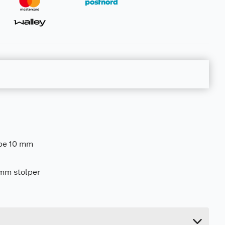
olpe 10 mm
 mm stolper
1.4 kg
7.1 cm