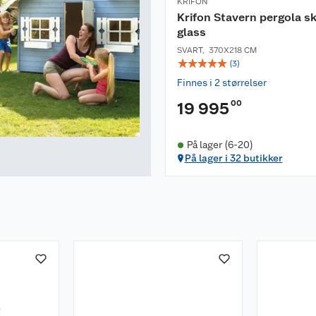
KRIFON
Krifon Stavern pergola sk
glass
SVART
,
370X218 CM
☆
☆
☆
☆
☆
(
3
)
Finnes i 2 størrelser
00
19 995
På lager (6-20)
På lager i 32 butikker