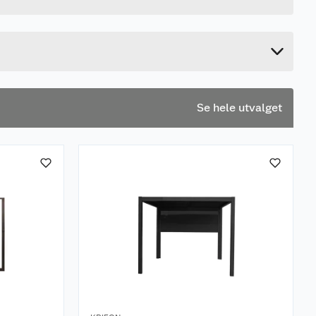
75 cm
7.1 cm
Se hele utvalget