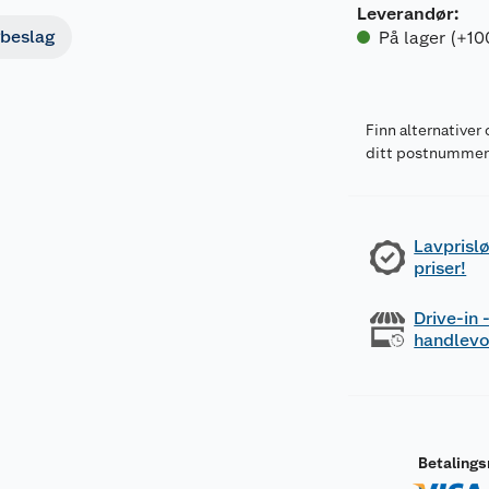
Leverandør
:
beslag
På lager (+10
Finn alternativer 
ditt postnumme
Lavprislø
priser!
Drive-in
handlev
Betaling