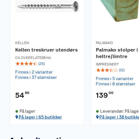
KELLEN
PALMAKO
Kellen treskruer utendørs
Palmako stolper i
heltre/limtre
C4 OVERFLATEBEHA.
☆
☆
☆
☆
☆
(
25
)
IMPREGNERT
☆
☆
☆
☆
☆
(
12
)
Finnes i 2 varianter
Finnes i 37 størrelser
Finnes i 5 varianter
Finnes i 8 størrelser
90
00
54
139
På lager
Leverandør: På lage
På lager i 65 butikker
På lager i 38 butikk