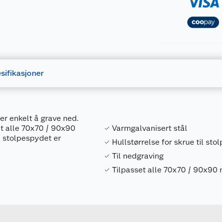
sifikasjoner
er enkelt å grave ned.
et alle 70x70 / 90x90
Varmgalvanisert stål
å stolpespydet er
Hullstørrelse for skrue til st
Til nedgraving
Tilpasset alle 70x70 / 90x90
Forpakningsmål
7029281018668
Bruttovekt
7060165
Høyde