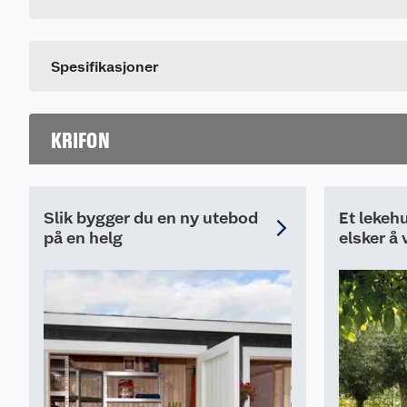
Størrelse
Spesifikasjoner
KRIFON
Slik bygger du en ny utebod
Et lekehu
på en helg
elsker å