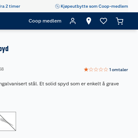
fra 2 timer
Kjøpeutbytte som Coop-medlem
Coop medlem
spyd
☆
☆
☆
☆
☆
68
1
omtaler
galvanisert stål. Et solid spyd som er enkelt å grave