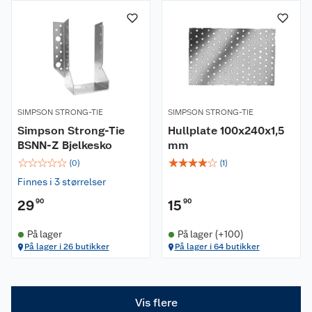
Om oss
Kundeservice
Nyheter
Butikker
Våre merkevarer
SIMPSON STRONG-TIE
SIMPSON STRONG-TIE
Kontakt oss
Våre kjeder
Simpson Strong-Tie
Hullplate 100x240x1,5
BSNN-Z Bjelkesko
mm
Retur- og angrerett
Kjøpsvilkår
Hageinspirasjon
☆
☆
☆
☆
☆
☆
☆
☆
☆
☆
(
0
)
(
1
)
Finnes i 3 størrelser
Reklamasjon
Personvern
Lavprisløfte
Oppussing med utemaling
29
90
15
90
Ofte stilte spørsmål
Cookies
Åpent kjøp
Oppussing med innemaling
På lager
På lager (+100)
På lager i 26 butikker
På lager i 64 butikker
Pakkesporing
Monteringstjenester
Ledige stillinger
Coop medlem
Grillens verden
Hage og utemiljø
Leveringstid
Leie tilhenger
Bærekraft
Retur av el-avfall
Et varmere hjem
Gulv
Vis flere