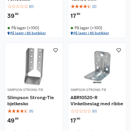
☆
☆
☆
☆
☆
☆
☆
☆
☆
☆
(
0
)
(
2
)
39
90
17
90
På lager (+100)
På lager (+100)
På lager i 65 butikker
På lager i 65 butikker
SIMPSON STRONG-TIE
SIMPSON STRONG-TIE
SIimpson Strong-Tie
ABR10520-R
bjelkesko
Vinkelbeslag med ribbe
☆
☆
☆
☆
☆
☆
☆
☆
☆
☆
(
5
)
(
0
)
49
90
17
90