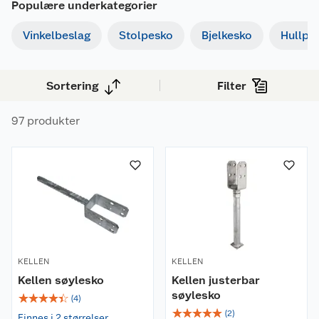
Populære underkategorier
eller oppfører nye bygg, finner du nødvendige
Vinkelbeslag
Stolpesko
Bjelkesko
Hullpla
byggebeslag.
Sortering
Filter
97 produkter
KELLEN
KELLEN
Kellen søylesko
Kellen justerbar
søylesko
☆
☆
☆
☆
☆
(
4
)
☆
☆
☆
☆
☆
(
2
)
Finnes i 2 størrelser