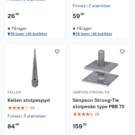
Finnes i 2 størrelser
26
90
59
00
På lager
På lager
På lager i 65 butikker
På lager i 65 butikker
KELLEN
SIMPSON STRONG-TIE
Kellen stolpespyd
Simpson Strong-Tie
stolpesko type PBB 75
☆
☆
☆
☆
☆
(
11
)
☆
☆
☆
☆
☆
(
3
)
Finnes i 3 størrelser
84
90
159
00