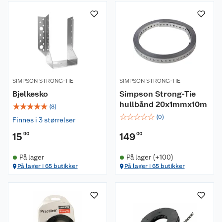
SIMPSON STRONG-TIE
SIMPSON STRONG-TIE
Bjelkesko
Simpson Strong-Tie
hullbånd 20x1mmx10m
☆
☆
☆
☆
☆
(
8
)
☆
☆
☆
☆
☆
(
0
)
Finnes i 3 størrelser
15
90
149
00
På lager
På lager (+100)
På lager i 65 butikker
På lager i 65 butikker