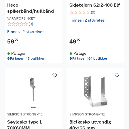
Heco
Skjøtejern 6212-100 Elf
spikerbånd/hullbånd
☆
☆
☆
☆
☆
(
0
)
VARMFORSINKET
Finnes i 2 størrelser
☆
☆
☆
☆
☆
(
0
)
Finnes i 2 størrelser
59
90
49
00
På lager
På lager
På lager i 13 butikker
På lager i 64 butikker
SIMPSON STRONG-TIE
SIMPSON STRONG-TIE
Søylesko type L
Bjelkesko utvendig
70X60MM
48x166 mm