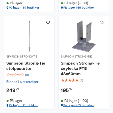
På lager
På lager (+100)
På lager i 57 butikker
På lager i 65 butikker
SIMPSON STRONG-TIE
SIMPSON STRONG-TIE
Simpson Strong-Tie
Simpson Strong-Tie
stolpestøtte
søylesko PTB
48x60mm
☆
☆
☆
☆
☆
(
0
)
☆
☆
☆
☆
☆
(
2
)
Finnes i 4 størrelser
249
00
195
00
På lager
På lager (+100)
På lager i 2 butikker
På lager i 65 butikker