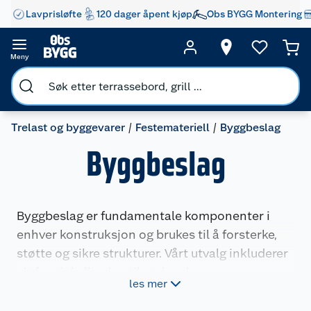
Lavprisløfte
120 dager åpent kjøp
Obs BYGG Montering
Meny
Trelast og byggevarer
Festemateriell
Byggbeslag
Byggbeslag
Byggbeslag er fundamentale komponenter i
enhver konstruksjon og brukes til å forsterke,
støtte og sikre strukturer. Vårt utvalg inkluderer
alt fra vinkelbeslag til stolpesko, som er
les mer
designet for å møte kravene i både små og store
byggeprosjekter. Enten du renoverer hjemmet