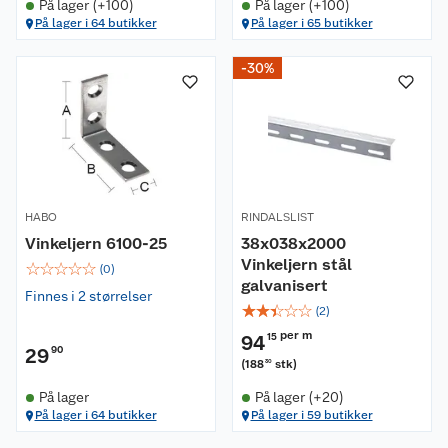
På lager (+100)
På lager (+100)
På lager i 64 butikker
På lager i 65 butikker
-30%
HABO
RINDALSLIST
Vinkeljern 6100-25
38x038x2000
Vinkeljern stål
☆
☆
☆
☆
☆
(
0
)
galvanisert
Finnes i 2 størrelser
☆
☆
☆
☆
☆
(
2
)
per m
94
15
29
90
(
188
stk
)
30
På lager
På lager (+20)
På lager i 64 butikker
På lager i 59 butikker