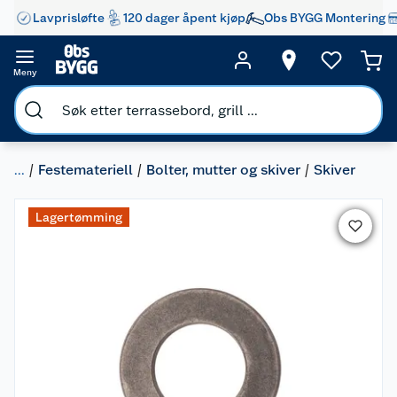
Lavprisløfte
120 dager åpent kjøp
Obs BYGG Montering
Meny
...
Festemateriell
Bolter, mutter og skiver
Skiver
Lagertømming