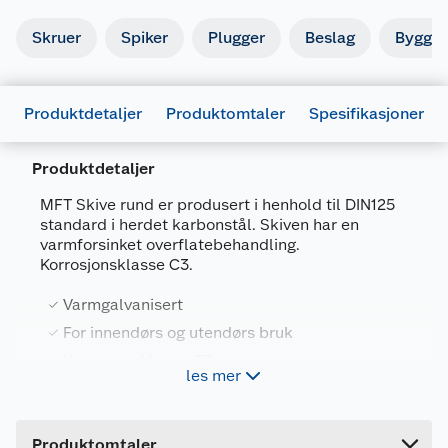
Skruer
Spiker
Plugger
Beslag
Byggbe
Produktdetaljer
Produktomtaler
Spesifikasjoner
Produktdetaljer
MFT Skive rund er produsert i henhold til DIN125
standard i herdet karbonstål. Skiven har en
varmforsinket overflatebehandling.
Generelt
Korrosjonsklasse C3.
Artikkelnummer
7034352220451
Varmgalvanisert
Leverandørens artikkelnummer
222045
For innendørs og utendørs bruk
Forpakningsmål
Korrosjonsklasse C3
les mer
Bruttovekt
DIN125
0.04 kg
Høyde
14 cm
Produktomtaler
MFT Skive rund er produsert i henhold til DIN125