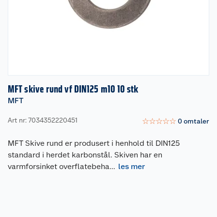
MFT skive rund vf DIN125 m10 10 stk
MFT
Art nr: 7034352220451
☆
☆
☆
☆
☆
0
omtaler
MFT Skive rund er produsert i henhold til DIN125
standard i herdet karbonstål. Skiven har en
varmforsinket overflatebeha
...
les mer