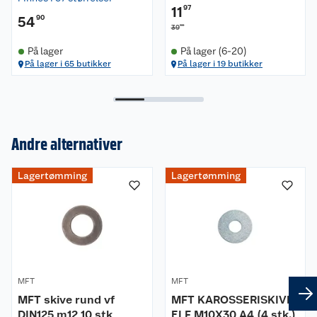
11
97
54
90
90
39
På lager
På lager (6-20)
På lager i 65 butikker
På lager i 19 butikker
Andre alternativer
Om oss
Lagertømming
Lagertømming
Kundeservice
Nyheter
Butikker
Våre merkevarer
Kontakt oss
Våre kjeder
Retur- og angrerett
Kjøpsvilkår
MFT
MFT
Hageinspirasjon
MFT skive rund vf
MFT KAROSSERISKIVE
DIN125 m12 10 stk
Reklamasjon
ELF M10X30 A4 (4 stk.)
Personvern
Lavprisløfte
Oppussing med utemaling