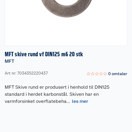
MFT skive rund vf DIN125 m6 20 stk
MFT
Art nr: 7034352220437
☆
☆
☆
☆
☆
0
omtaler
MFT Skive rund er produsert i henhold til DIN125
standard i herdet karbonstål. Skiven har en
varmforsinket overflatebeha
...
les mer