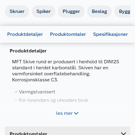
Skruer
Spiker
Plugger
Beslag
Byggbe
Produktdetaljer
Produktomtaler
Spesifikasjoner
Produktdetaljer
MFT Skive rund er produsert i henhold til DIN125
standard i herdet karbonstål. Skiven har en
varmforsinket overflatebehandling.
Generelt
Korrosjonsklasse C3.
Artikkelnummer
7034352220437
Varmgalvanisert
Leverandørens artikkelnummer
222043
For innendørs og utendørs bruk
Forpakningsmål
Korrosjonsklasse C3
les mer
Bruttovekt
DIN125
0.03 kg
Høyde
14 cm
Produktomtaler
MFT Skive rund er produsert i henhold til DIN125