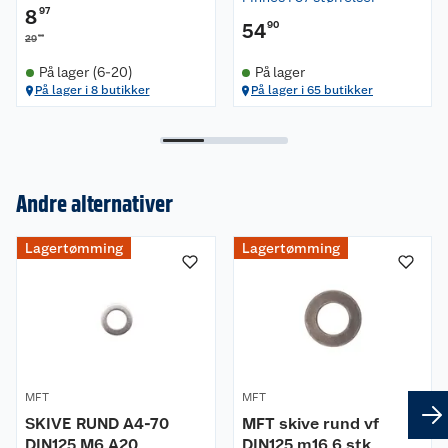
8
97
54
90
90
29
På lager (6-20)
På lager
På lager i 8 butikker
På lager i 65 butikker
Andre alternativer
Om oss
Lagertømming
Lagertømming
Kundeservice
Nyheter
Butikker
Våre merkevarer
Kontakt oss
Våre kjeder
Retur- og angrerett
Kjøpsvilkår
MFT
MFT
Hageinspirasjon
SKIVE RUND A4-70
MFT skive rund vf
DIN125 M6 A20
Reklamasjon
DIN125 m16 6 stk
Personvern
Lavprisløfte
Oppussing med utemaling