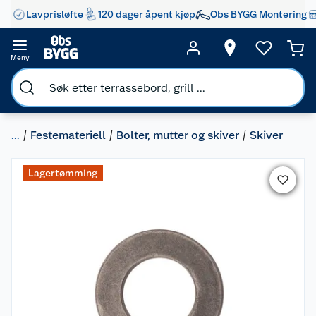
Lavprisløfte
120 dager åpent kjøp
Obs BYGG Montering
Meny
...
Festemateriell
Bolter, mutter og skiver
Skiver
Lagertømming