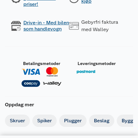
kjøp
priser!
Gebyrfri faktura
Drive-in - Med bilen
som handlevogn
med Walley
Betalingsmetoder
Leveringsmetoder
Oppdag mer
Skruer
Spiker
Plugger
Beslag
Byggbe