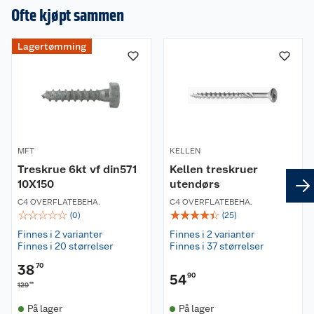
overflatebehandling. Korrosjonsklasse C3. For
en omtale.
Ofte kjøpt sammen
innendørs og utendørs bruk.
Lagertømming
MFT
KELLEN
Treskrue 6kt vf din571
Kellen treskruer
10X150
utendørs
C4 OVERFLATEBEHA.
C4 OVERFLATEBEHA.
☆
☆
☆
☆
☆
☆
☆
☆
☆
☆
(
0
)
(
25
)
Finnes i 2 varianter
Finnes i 2 varianter
Finnes i 20 størrelser
Finnes i 37 størrelser
38
70
54
90
00
129
På lager
På lager