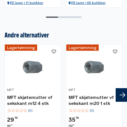
På lager i 11 butikker
På lager i 65 butikker
Andre alternativer
Om oss
Lagertømming
Lagertømming
Kundeservice
Nyheter
Butikker
Våre merkevarer
Kontakt oss
Våre kjeder
Retur- og angrerett
Kjøpsvilkår
MFT
MFT
Hageinspirasjon
MFT skjøtemutter vf
MFT skjøtemutter vf
sekskant m12 4 stk
Reklamasjon
sekskant m20 1 stk
Personvern
Lavprisløfte
Oppussing med utemaling
☆
☆
☆
☆
☆
☆
☆
☆
☆
☆
(
0
)
(
0
)
Ofte stilte spørsmål
Cookies
Åpent kjøp
Oppussing med innemaling
29
70
35
70
00
00
99
119