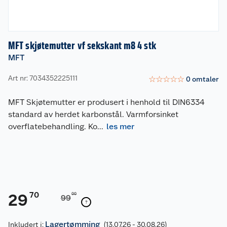
MFT skjøtemutter vf sekskant m8 4 stk
MFT
Art nr: 7034352225111
☆
☆
☆
☆
☆
0
omtaler
MFT Skjøtemutter er produsert i henhold til DIN6334
standard av herdet karbonstål. Varmforsinket
overflatebehandling. Ko
...
les mer
70
29
00
99
Lagertømming
Inkludert i:
(13.07.26 - 30.08.26)