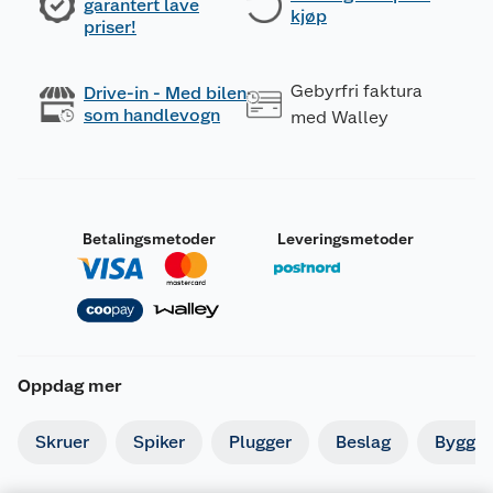
garantert lave
kjøp
priser!
Gebyrfri faktura
Drive-in - Med bilen
som handlevogn
med Walley
Betalingsmetoder
Leveringsmetoder
Oppdag mer
Skruer
Spiker
Plugger
Beslag
Byggbe