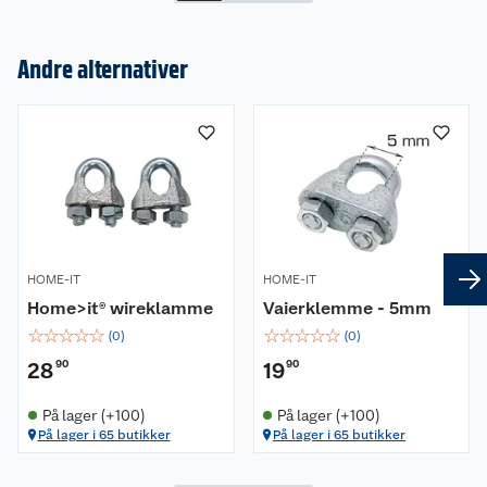
Om oss
Andre alternativer
Kundeservice
Nyheter
Butikker
Våre merkevarer
Kontakt oss
Våre kjeder
Retur- og angrerett
Kjøpsvilkår
Hageinspirasjon
HOME-IT
HOME-IT
Reklamasjon
Personvern
Lavprisløfte
Oppussing med utemaling
Home>it® wireklamme
Vaierklemme - 5mm
☆
☆
☆
☆
☆
☆
☆
☆
☆
☆
(
0
)
(
0
)
Ofte stilte spørsmål
Cookies
Åpent kjøp
Oppussing med innemaling
28
90
19
90
Pakkesporing
Monteringstjenester
Ledige stillinger
Coop medlem
Grillens verden
Hage og utemiljø
På lager (+100)
På lager (+100)
På lager i 65 butikker
På lager i 65 butikker
Leveringstid
Leie tilhenger
Bærekraft
Retur av el-avfall
Et varmere hjem
Gulv