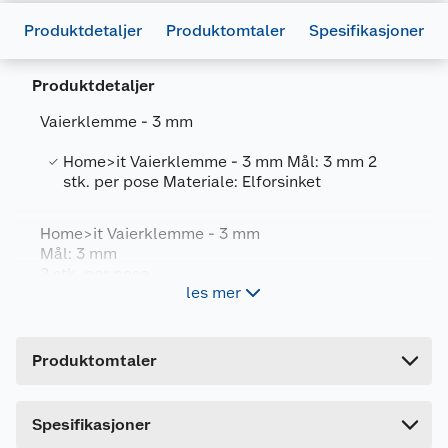
Produktdetaljer
Produktomtaler
Spesifikasjoner
Produktdetaljer
Vaierklemme - 3 mm
Home>it Vaierklemme - 3 mm Mål: 3 mm 2
Generelt
stk. per pose Materiale: Elforsinket
Artikkelnummer
5708614204207
Home>it Vaierklemme - 3 mm
Leverandørens artikkelnummer
20420
Mål: 3 mm
2 stk. per pose
Forpakningsmål
les mer
Materiale: Elforsinket
Bruttovekt
0.02 kg
Høyde
14.5 cm
Produktomtaler
Lengde
1 cm
Bredde
7 cm
Dette produktet har ikke fått noen omtale ennå.
Spesifikasjoner
Hvis du kjøper produktet får du invitasjon til å gi