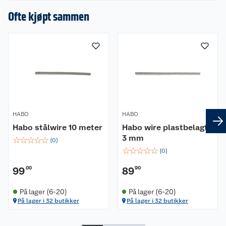
en omtale.
Ofte kjøpt sammen
HABO
HABO
Habo stålwire 10 meter
Habo wire plastbelagt
3 mm
☆
☆
☆
☆
☆
(
0
)
☆
☆
☆
☆
☆
(
0
)
99
00
89
90
På lager (6-20)
På lager (6-20)
På lager i 32 butikker
På lager i 32 butikker