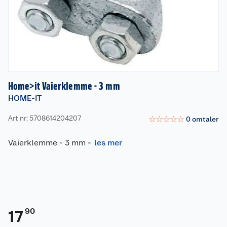
Home>it Vaierklemme - 3 mm
HOME-IT
Art nr: 5708614204207
☆
☆
☆
☆
☆
0
omtaler
Vaierklemme - 3 mm
-
les mer
90
17