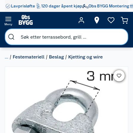
Lavprisløfte
120 dager åpent kjøp
Obs BYGG Montering
Meny
...
Festemateriell
Beslag
Kjetting og wire