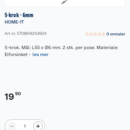
S-krok - 6mm
HOME-IT
Art nr: 5708614204924
☆
☆
☆
☆
☆
0
omtaler
S-krok. Mål: L55 x Ø6 mm. 2 stk. per pose. Materiale:
Elforsinket
-
les mer
90
19