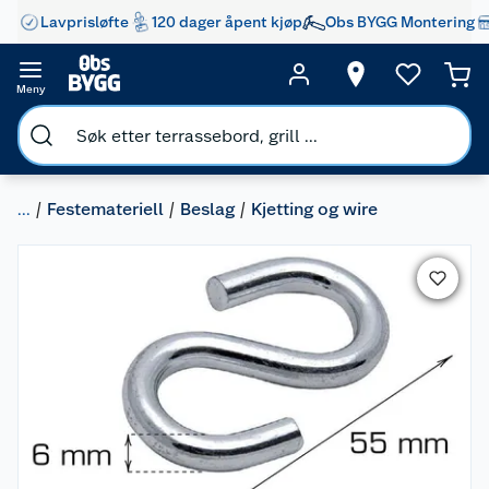
Lavprisløfte
120 dager åpent kjøp
Obs BYGG Montering
Meny
...
Festemateriell
Beslag
Kjetting og wire