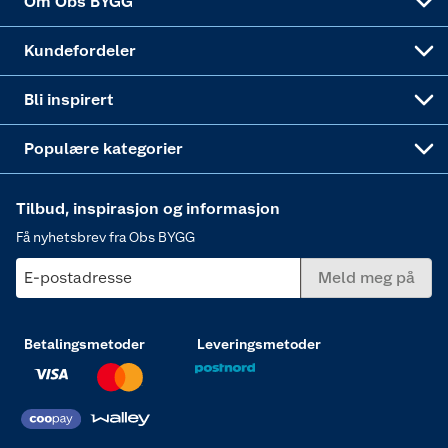
Om Obs BYGG
Obs BYGG Montering
Gavetips
Vindu
Kundefordeler
Annonserte varer
Hjem, rengjøring og hvitevarer
Bli inspirert
Varme
Populære kategorier
Tilbud, inspirasjon og informasjon
Få nyhetsbrev fra Obs BYGG
E-postadresse
Meld meg på
Betalingsmetoder
Leveringsmetoder