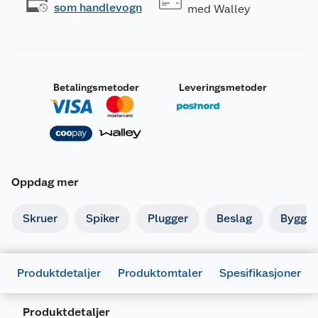
som handlevogn
med Walley
Betalingsmetoder
Leveringsmetoder
Oppdag mer
Skruer
Spiker
Plugger
Beslag
Byggbe
Generelt
Artikkelnummer
5708614204924
Produktdetaljer
Produktomtaler
Spesifikasjoner
Leverandørens artikkelnummer
20492
Produktdetaljer
Forpakningsmål