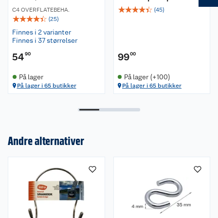
☆
☆
☆
☆
☆
C4 OVERFLATEBEHA.
(
45
)
☆
☆
☆
☆
☆
(
25
)
Finnes i 2 varianter
Finnes i 37 størrelser
54
90
99
00
På lager
På lager (+100)
På lager i 65 butikker
På lager i 65 butikker
Andre alternativer
Om oss
Kundeservice
Nyheter
Butikker
Våre merkevarer
Kontakt oss