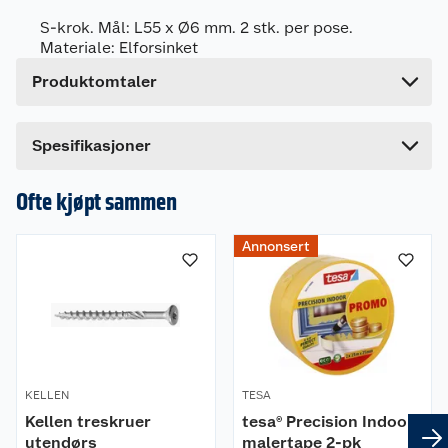
Bruttovekt
0.051 kg
S-krok. Mål: L55 x Ø6 mm. 2 stk. per pose.
Materiale: Elforsinket
Høyde
14 cm
Produktomtaler
Lengde
2.5 cm
Bredde
7 cm
Dette produktet har ikke fått noen omtale ennå.
Spesifikasjoner
Hvis du kjøper produktet får du invitasjon til å gi
en omtale.
Ofte kjøpt sammen
Annonsert
KELLEN
TESA
Kellen treskruer
tesa® Precision Indoor
utendørs
malertape 2-pk