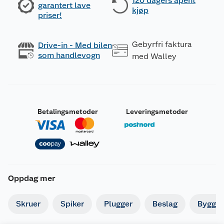
120 dagers åpent
garantert lave
kjøp
priser!
Gebyrfri faktura
Drive-in - Med bilen
som handlevogn
med Walley
Betalingsmetoder
Leveringsmetoder
Oppdag mer
Skruer
Spiker
Plugger
Beslag
Byggbe
Generelt