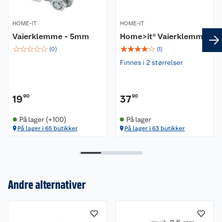
HOME-IT
HOME-IT
Vaierklemme - 5mm
Home>it® Vaierklemme
☆
☆
☆
☆
☆
☆
☆
☆
☆
☆
(
0
)
(
1
)
Finnes i 2 størrelser
19
90
37
90
På lager (+100)
På lager
På lager i 65 butikker
På lager i 63 butikker
Om oss
Andre alternativer
Kundeservice
Nyheter