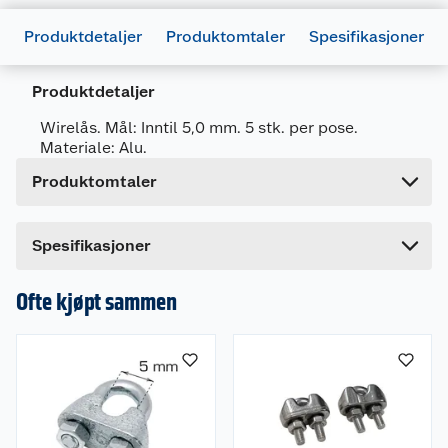
Artikkelnummer
5708614204160
Produktdetaljer
Produktomtaler
Spesifikasjoner
Leverandørens artikkelnummer
20416
Produktdetaljer
Forpakningsmål
Bruttovekt
0.021 kg
Wirelås. Mål: Inntil 5,0 mm. 5 stk. per pose.
Materiale: Alu.
Høyde
14 cm
Produktomtaler
Lengde
1.5 cm
Bredde
7 cm
Dette produktet har ikke fått noen omtale ennå.
Spesifikasjoner
Hvis du kjøper produktet får du invitasjon til å gi
en omtale.
Ofte kjøpt sammen