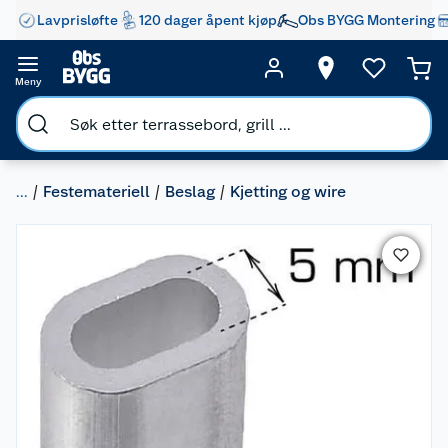
Lavprisløfte
120 dager åpent kjøp
Obs BYGG Montering
Meny
...
Festemateriell
Beslag
Kjetting og wire