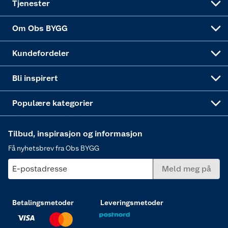
Tjenester
Sponsorvirksomheten
Coop Bedriftskort
Hytte og beredskapsutstyr
Dører
Om Obs BYGG
Obs BYGG Montering
Gavetips
Vindu
Kundefordeler
Annonserte varer
Hjem, rengjøring og hvitevarer
Bli inspirert
Varme
Populære kategorier
Tilbud, inspirasjon og informasjon
Få nyhetsbrev fra Obs BYGG
E-postadresse
Meld meg på
Betalingsmetoder
Leveringsmetoder