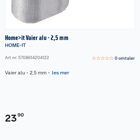
Home>it Vaier alu - 2,5 mm
HOME-IT
Art nr: 5708614204122
☆
☆
☆
☆
☆
0
omtaler
Vaier alu - 2,5 mm
-
les mer
90
23