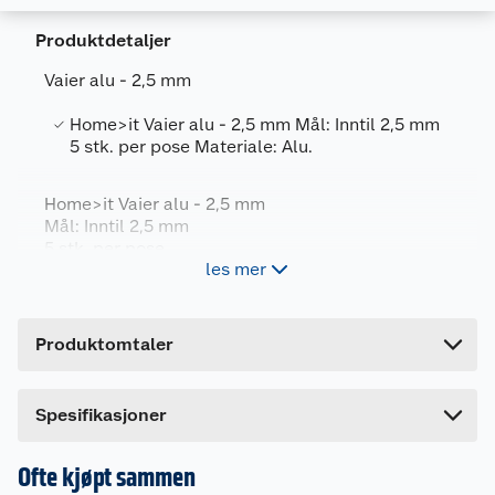
Produktdetaljer
Vaier alu - 2,5 mm
Home>it Vaier alu - 2,5 mm Mål: Inntil 2,5 mm
Generelt
5 stk. per pose Materiale: Alu.
Artikkelnummer
5708614204122
Home>it Vaier alu - 2,5 mm
Leverandørens artikkelnummer
20412
Mål: Inntil 2,5 mm
5 stk. per pose
Forpakningsmål
les mer
Materiale: Alu.
Bruttovekt
0.005 kg
Høyde
14 cm
Produktomtaler
Lengde
0.5 cm
Bredde
7 cm
Dette produktet har ikke fått noen omtale ennå.
Spesifikasjoner
Hvis du kjøper produktet får du invitasjon til å gi
en omtale.
Ofte kjøpt sammen