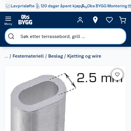
Lavprisløfte
120 dager åpent kjøp
Obs BYGG Montering
Meny
...
Festemateriell
Beslag
Kjetting og wire