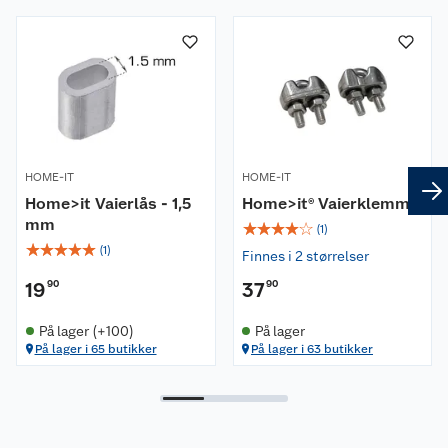
HOME-IT
HOME-IT
Home>it Vaierlås - 1,5
Home>it® Vaierklemme
mm
☆
☆
☆
☆
☆
(
1
)
☆
☆
☆
☆
☆
(
1
)
Finnes i 2 størrelser
19
90
37
90
På lager (+100)
På lager
På lager i 65 butikker
På lager i 63 butikker