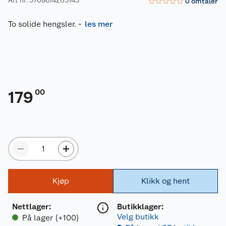
☆
☆
☆
☆
☆
0
omtaler
To solide hengsler.
-
les mer
00
179
Kjøp
Klikk og hent
Nettlager
:
Butikklager:
Velg butikk
På lager (+100)