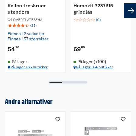
Kellen treskruer
Home>it 7237315
utendørs
grindlås
☆
☆
☆
☆
☆
C4 OVERFLATEBEHA.
(
0
)
☆
☆
☆
☆
☆
(
25
)
Finnes i 2 varianter
Finnes i 37 størrelser
54
90
69
00
På lager
På lager (+100)
På lager i 65 butikker
På lager i 64 butikker
Andre alternativer
Om oss
Kundeservice
Nyheter