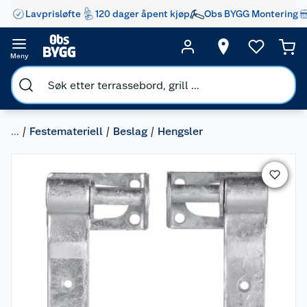
Lavprisløfte
120 dager åpent kjøp
Obs BYGG Montering
Meny
...
Festemateriell
Beslag
Hengsler