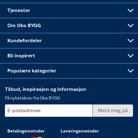
Alle tjenester
Virksomheten
Klikk og hent
DIY-prosjekter
Verktøy
Tjenester
Sponsorvirksomheten
Coop Bedriftskort
Hytte og beredskapsutstyr
Dører
Om Obs BYGG
Obs BYGG Montering
Gavetips
Vindu
Kundefordeler
Annonserte varer
Hjem, rengjøring og hvitevarer
Bli inspirert
Varme
Populære kategorier
Tilbud, inspirasjon og informasjon
Få nyhetsbrev fra Obs BYGG
E-postadresse
Meld meg på
Betalingsmetoder
Leveringsmetoder