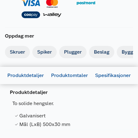
Oppdag mer
Skruer
Spiker
Plugger
Beslag
Byggbe
Produktdetaljer
Produktomtaler
Spesifikasjoner
Produktdetaljer
To solide hengsler.
Galvanisert
Generelt
Mål (LxB) 500x30 mm
Artikkelnummer
5708614205143