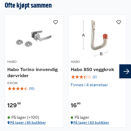
Ofte kjøpt sammen
HABO
HABO
Habo Torino innvendig
Habo 850 veggkrok
dørvrider
☆
☆
☆
☆
☆
(
2
)
KROM
Finnes i 4 størrelser
☆
☆
☆
☆
☆
(
15
)
129
00
16
90
På lager (+100)
På lager
På lager i 65 butikker
På lager i 63 butikker