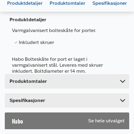
Produktdetaljer
Produktomtaler
Spesifikasjoner
Generelt
Produktdetaljer
Artikkelnummer
7317900174957
Varmgalvanisert bolteskåte for porter.
Leverandørens artikkelnummer
17495
Inkludert skruer
Størrelse
495 MM
Forpakningsmål
Habo Bolteskåte for port er laget i
Bruttovekt
0.936 kg
varmgalvanisert stål. Leveres med skruer
inkludert. Boltdiameter er 14 mm.
Høyde
4.5 cm
Produktomtaler
Lengde
49.5 cm
Bredde
7.5 cm
Dette produktet har ikke fått noen omtale ennå.
Spesifikasjoner
Hvis du kjøper produktet får du invitasjon til å gi
en omtale.
Habo
Se hele utvalget