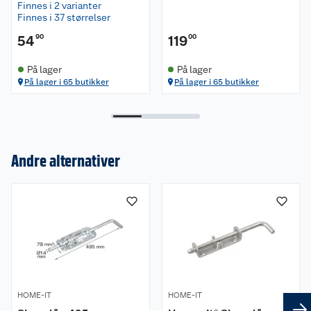
Finnes i 2 varianter
Finnes i 37 størrelser
54
90
119
00
På lager
På lager
På lager i 65 butikker
På lager i 65 butikker
Andre alternativer
Om oss
Kundeservice
Nyheter
Butikker
Våre merkevarer
Kontakt oss
Våre kjeder
HOME-IT
HOME-IT
Retur- og angrerett
Kjøpsvilkår
Hageinspirasjon