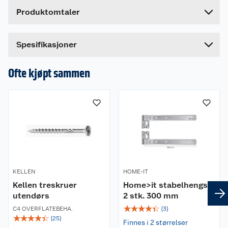
Høyde
4 cm
Produktomtaler
Lengde
30 cm
Bredde
12 cm
Dette produktet har ikke fått noen omtale ennå.
Spesifikasjoner
Hvis du kjøper produktet får du invitasjon til å gi
en omtale.
Ofte kjøpt sammen
KELLEN
HOME-IT
Kellen treskruer
Home>it stabelhengsel
utendørs
2 stk. 300 mm
☆
☆
☆
☆
☆
C4 OVERFLATEBEHA.
(
3
)
☆
☆
☆
☆
☆
(
25
)
Finnes i 2 størrelser