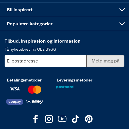
Annonserte varer
Hjem, rengjøring og hvitevarer
Bli inspirert
Varme
Populære kategorier
Tilbud, inspirasjon og informasjon
Få nyhetsbrev fra Obs BYGG
E-postadresse
Meld meg på
Betalingsmetoder
Leveringsmetoder