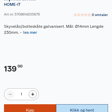
HOME-IT
Art nr: 5708614205679
☆
☆
☆
☆
☆
0
omtaler
Skyvelås/bolteskåte galvanisert. Mål: Ø14mm Lengde
230mm.
-
les mer
00
139
Kjøp
Klikk og hent