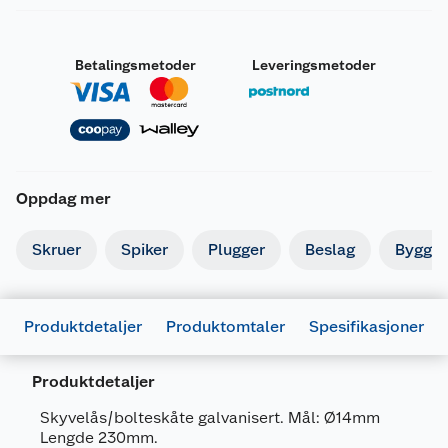
Betalingsmetoder
Leveringsmetoder
Oppdag mer
Skruer
Spiker
Plugger
Beslag
Byggbe
Generelt
Artikkelnummer
5708614205679
Produktdetaljer
Produktomtaler
Spesifikasjoner
Leverandørens artikkelnummer
20567
Produktdetaljer
Forpakningsmål
Bruttovekt
0.68 kg
Skyvelås/bolteskåte galvanisert. Mål: Ø14mm
Lengde 230mm.