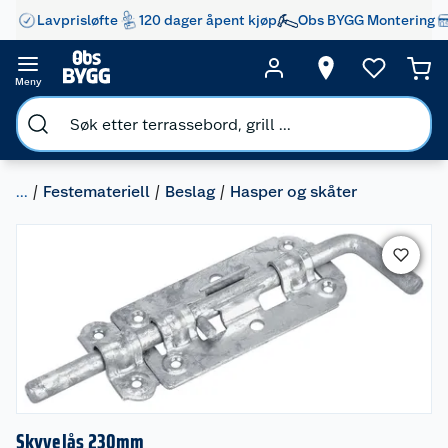
Lavprisløfte
120 dager åpent kjøp
Obs BYGG Montering
Meny
...
Festemateriell
Beslag
Hasper og skåter
Skyvelås 230mm