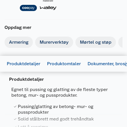
Oppdag mer
Armering
Murerverktøy
Mørtel og støp
Is
Produktdetaljer
Produktomtaler
Dokumenter, brosj
Produktdetaljer
Egnet til pussing og glatting av de fleste typer
betong, mur- og pussprodukter.
Pussing/glatting av betong- mur- og
pussprodukter
Generelt
Solid stålbrett med godt trehåndtak
Artikkelnummer
7090040903457
Lett å rengjøre