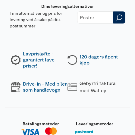
Dine leveringsalternativer
Finn alternativer og pris for
levering ved å søke på ditt
postnummer
Lavprisløfte -
120 dagers åpent
garantert lave
kjøp
priser!
Gebyrfri faktura
Drive-in - Med bilen
som handlevogn
med Walley
Betalingsmetoder
Leveringsmetoder