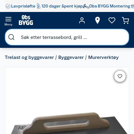
Lavprisløfte
120 dager åpent kjøp
Obs BYGG Montering
Meny
Trelast og byggevarer
Byggevarer
Murerverktøy