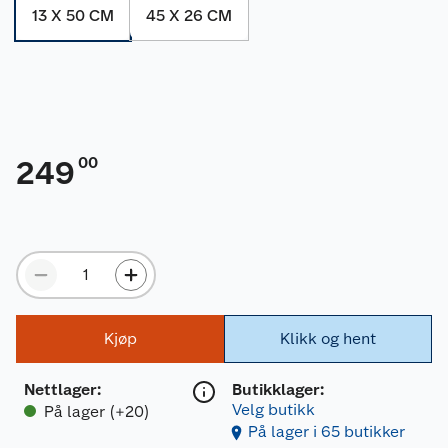
13 X 50 CM
45 X 26 CM
00
249
Kjøp
Klikk og hent
Nettlager
:
Butikklager:
Velg butikk
På lager (+20)
På lager i 65 butikker