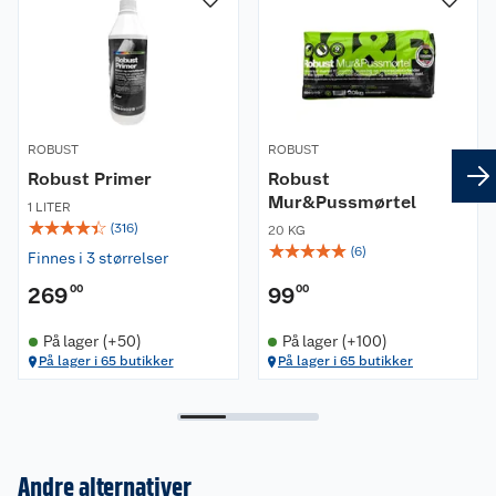
ROBUST
ROBUST
Robust Primer
Robust
Mur&Pussmørtel
1 LITER
☆
☆
☆
☆
☆
(
316
)
20 KG
☆
☆
☆
☆
☆
(
6
)
Finnes i 3 størrelser
269
00
99
00
På lager (+50)
På lager (+100)
På lager i 65 butikker
På lager i 65 butikker
Andre alternativer