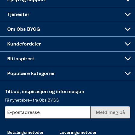
Alle tjenester
Virksomheten
Klikk og hent
DIY-prosjekter
Verktøy
Tjenester
Sponsorvirksomheten
Coop Bedriftskort
Hytte og beredskapsutstyr
Dører
Om Obs BYGG
Obs BYGG Montering
Gavetips
Vindu
Kundefordeler
Annonserte varer
Hjem, rengjøring og hvitevarer
Bli inspirert
Varme
Populære kategorier
Tilbud, inspirasjon og informasjon
Få nyhetsbrev fra Obs BYGG
E-postadresse
Meld meg på
Betalingsmetoder
Leveringsmetoder