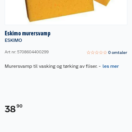
Eskimo murersvamp
ESKIMO
Art nr: 5708604400299
☆
☆
☆
☆
☆
0
omtaler
Murersvamp til vasking og tørking av fliser.
-
les mer
90
38