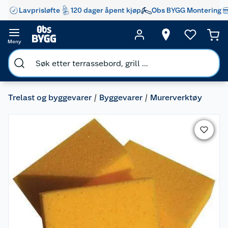
Lavprisløfte
120 dager åpent kjøp
Obs BYGG Montering
Meny
Trelast og byggevarer
Byggevarer
Murerverktøy