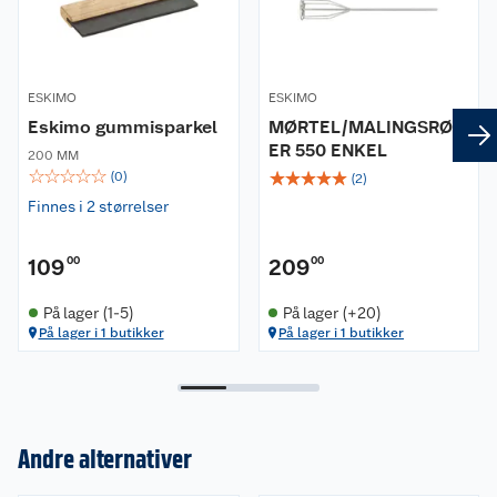
ESKIMO
ESKIMO
Eskimo gummisparkel
MØRTEL/MALINGSRØR
ER 550 ENKEL
200 MM
☆
☆
☆
☆
☆
☆
☆
☆
☆
☆
(
0
)
(
2
)
Finnes i 2 størrelser
109
00
209
00
På lager (1-5)
På lager (+20)
På lager i 1 butikker
På lager i 1 butikker
Om oss
Andre alternativer
Kundeservice