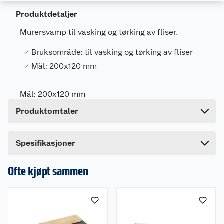
Produktdetaljer
Generelt
Murersvamp til vasking og tørking av fliser.
Artikkelnummer
5708604400299
Leverandørens artikkelnummer
6102424704
Bruksområde: til vasking og tørking av fliser
Mål: 200x120 mm
Forpakningsmål
Bruttovekt
0.03 kg
Mål: 200x120 mm
Høyde
8.2 cm
Produktomtaler
Lengde
30 cm
Bredde
16.5 cm
Dette produktet har ikke fått noen omtale ennå.
Spesifikasjoner
Hvis du kjøper produktet får du invitasjon til å gi
en omtale.
Ofte kjøpt sammen