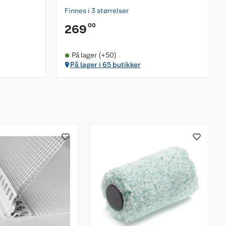
Finnes i 3 størrelser
00
269
På lager (+50)
På lager i 65 butikker