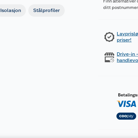
Finn alternativer 
ditt postnumme
Isolasjon
Stålprofiler
Lavprislø
priser!
Drive-in
handlev
Betaling