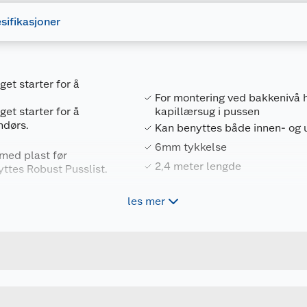
sifikasjoner
et starter for å
For montering ved bakkenivå hv
et starter for å
kapillærsug i pussen
ndørs.
Kan benyttes både innen- og 
6mm tykkelse
med plast før
2,4 meter lengde
yttes Robust Pusslist.
les mer
Forpakningsmål
7090040904058
Bruttovekt
405
Høyde
2.4 M
Lengde
Bredde