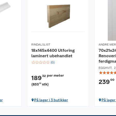
RINDALSLIST
ANDRE ME
18x145x4400 Utforing
70x21x2
laminert ubehandlet
Renoveri
ferdigma
☆
☆
☆
☆
☆
(
0
)
EGGHVIT
,
2
☆
☆
☆
☆
per meter
32
189
00
239
(
833
stk
)
00
er
På lager i 3 butikker
På lager 