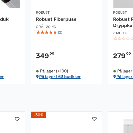
ROBUST
ROBUST
sduk
Robust Fiberpuss
Robust 
Dryppka
GRÅ
,
20 KG
☆
☆
☆
☆
☆
(
2
)
2 METER
☆
☆
☆
☆
00
00
349
279
På lager (+100)
På lager
er
På lager i 63 butikker
På lager
-30%