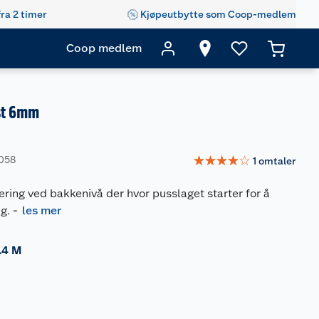
fra 2 timer
Kjøpeutbytte som Coop-medlem
Coop medlem
ist 6mm
☆
☆
☆
☆
☆
4058
1
omtaler
tering ved bakkenivå der hvor pusslaget starter for å
g.
-
les mer
.4 M