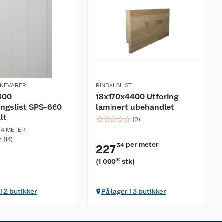
RKEVARER
RINDALSLIST
400
18x170x4400 Utforing
ngslist SPS-660
laminert ubehandlet
lt
☆
☆
☆
☆
☆
(
0
)
,4 METER
☆
(
14
)
per meter
34
227
(
1 000
stk
)
30
i 2 butikker
På lager i 3 butikker