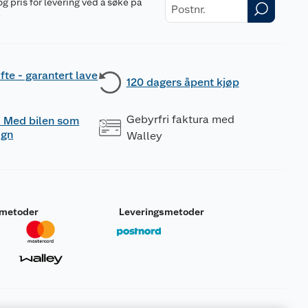
og pris for levering ved å søke på
r
fte - garantert lave
120 dagers åpent kjøp
Gebyrfri faktura med
 - Med bilen som
ogn
Walley
smetoder
Leveringsmetoder