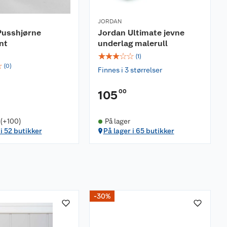
JORDAN
Pusshjørne
Jordan Ultimate jevne
nt
underlag malerull
☆
☆
☆
☆
☆
(
1
)
☆
(
0
)
Finnes i 3 størrelser
00
105
 (+100)
På lager
 i 52 butikker
På lager i 65 butikker
-30%