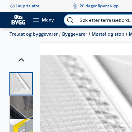
Lavprisløfte
120 dager åpent kjøp
Meny
Trelast og byggevarer
Byggevarer
Mørtel og støp
M