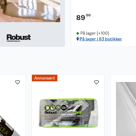
00
89
På lager (+100)
På lager i 63 butikker
Annonsert