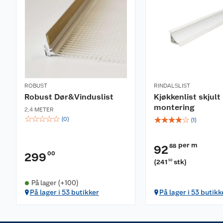
ROBUST
RINDALSLIST
Robust Dør&Vinduslist
Kjøkkenlist skjult
montering
2,4 METER
☆
☆
☆
☆
☆
☆
☆
☆
☆
☆
(
0
)
(
1
)
per m
88
92
00
299
(
241
stk
)
50
På lager (+100)
På lager i 53 butikker
På lager i 53 butikk