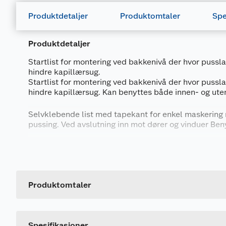
Produktdetaljer
Produktomtaler
Spe
Produktdetaljer
Startlist for montering ved bakkenivå der hvor pusslag
hindre kapillærsug.
Startlist for montering ved bakkenivå der hvor pusslag
hindre kapillærsug. Kan benyttes både innen- og ute
Selvklebende list med tapekant for enkel maskering 
pussing. Ved avslutning inn mot dører og vinduer Ben
Generelt
Artikkelnummer
Leverandørens artikkelnummer
Produktomtaler
Størrelse
Spesifikasjoner