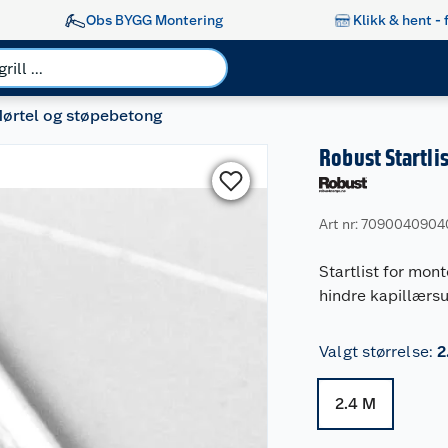
Obs BYGG Montering
Klikk & hent - 
ørtel og støpebetong
Robust Startl
Art nr: 709004090
Startlist for mon
hindre kapillærsu
Valgt størrelse
:
2
2.4 M