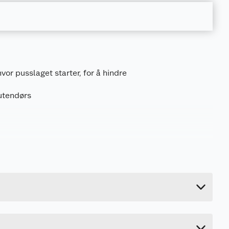
or pusslaget starter, for å hindre
utendørs
0.163 kg
1.2 cm
240 cm
0.6 cm