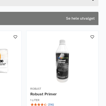
Se hele utvalget
ROBUST
Robust Primer
1 LITER
☆
☆
☆
☆
☆
(
316
)