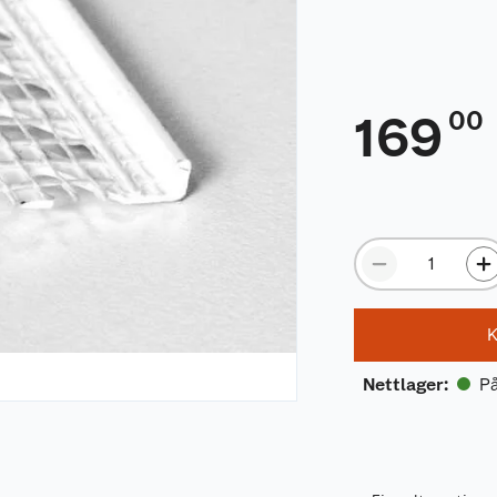
00
169
K
På
Nettlager
: