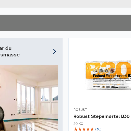
er du
ngsmasse
ROBUST
Robust Støpemørtel B30
20 KG
☆
☆
☆
☆
☆
(
36
)