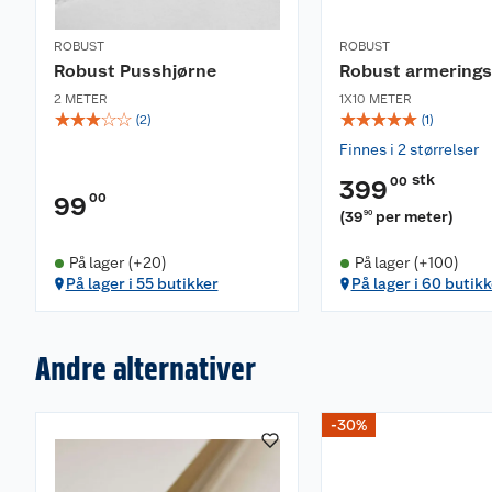
ROBUST
ROBUST
Robust Pusshjørne
Robust armering
2 METER
1X10 METER
☆
☆
☆
☆
☆
☆
☆
☆
☆
☆
(
2
)
(
1
)
Finnes i 2 størrelser
stk
00
399
00
99
(
39
per meter
)
90
På lager (+20)
På lager (+100)
På lager i 55 butikker
På lager i 60 butikk
Andre alternativer
-30%