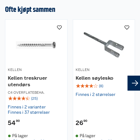
Ofte kjøpt sammen
KELLEN
KELLEN
Kellen treskruer
Kellen søylesko
utendørs
☆
☆
☆
☆
☆
(
8
)
C4 OVERFLATEBEHA.
Finnes i 2 størrelser
☆
☆
☆
☆
☆
(
25
)
Finnes i 2 varianter
Finnes i 37 størrelser
54
90
26
90
På lager
På lager