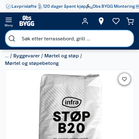
Lavprisløfte
120 dager åpent kjøp
Obs BYGG Montering
Meny
...
Byggevarer
Mørtel og støp
Mørtel og støpebetong