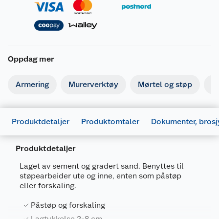
Oppdag mer
Armering
Murerverktøy
Mørtel og støp
Is
Produktdetaljer
Produktomtaler
Dokumenter, brosj
Produktdetaljer
Laget av sement og gradert sand. Benyttes til
støpearbeider ute og inne, enten som påstøp
eller forskaling.
Påstøp og forskaling
Generelt
Lagtykkelse 2-8 cm