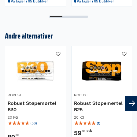
På lager i 65 butikker
På lager i 65 butikker
Andre alternativer
Om oss
Kundeservice
Nyheter
Butikker
Våre merkevarer
Kontakt oss
Våre kjeder
ROBUST
ROBUST
Retur- og angrerett
Kjøpsvilkår
Hageinspirasjon
Robust Støpemørtel
Robust Støpemørtel
B30
B25
Reklamasjon
Personvern
Lavprisløfte
Oppussing med utemaling
20 KG
20 KG
☆
☆
☆
☆
☆
☆
☆
☆
☆
☆
(
36
)
(
1
)
Ofte stilte spørsmål
Cookies
Åpent kjøp
Oppussing med innemaling
stk
59
00
00