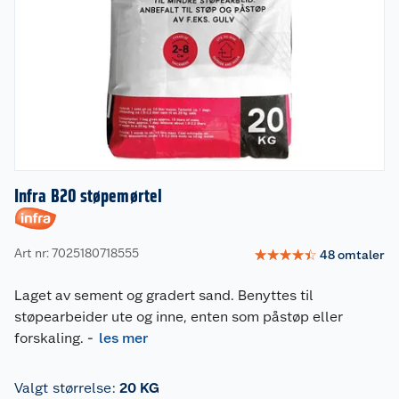
Infra B20 støpemørtel
Art nr: 7025180718555
☆
☆
☆
☆
☆
48
omtaler
Laget av sement og gradert sand. Benyttes til
støpearbeider ute og inne, enten som påstøp eller
forskaling.
-
les mer
Valgt størrelse
:
20 KG