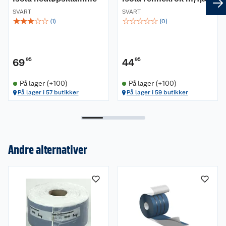
SVART
SVART
☆
☆
☆
☆
☆
☆
☆
☆
☆
☆
(
1
)
(
0
)
69
95
44
95
På lager (+100)
På lager (+100)
På lager i 57 butikker
På lager i 59 butikker
Andre alternativer
Om oss
Kundeservice
Nyheter
Butikker
Våre merkevarer