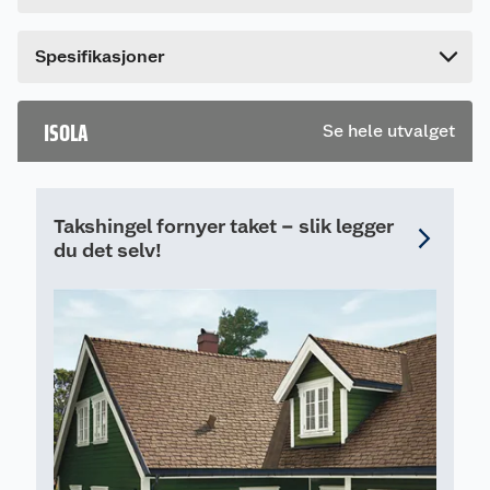
Lengde
32.5 cm
Hvis du kjøper produktet får du invitasjon til å gi
en omtale.
Bredde
32.5 cm
Spesifikasjoner
ISOLA
Se hele utvalget
Takshingel fornyer taket – slik legger
du det selv!