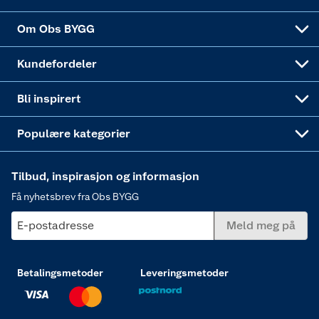
Sponsorvirksomheten
Coop Bedriftskort
Hytte og beredskapsutstyr
Dører
Om Obs BYGG
Obs BYGG Montering
Gavetips
Vindu
Kundefordeler
Annonserte varer
Hjem, rengjøring og hvitevarer
Bli inspirert
Varme
Populære kategorier
Tilbud, inspirasjon og informasjon
Få nyhetsbrev fra Obs BYGG
E-postadresse
Meld meg på
Betalingsmetoder
Leveringsmetoder