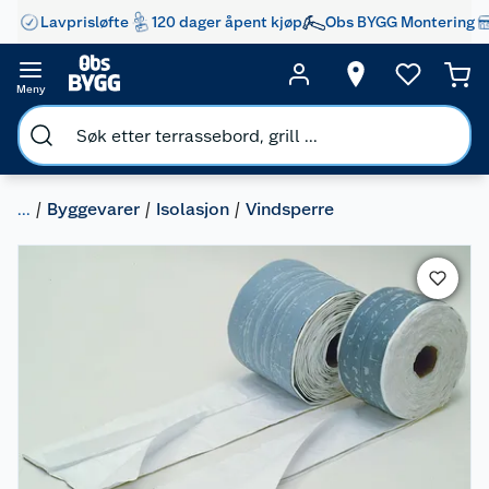
Lavprisløfte
120 dager åpent kjøp
Obs BYGG Montering
Meny
...
Byggevarer
Isolasjon
Vindsperre