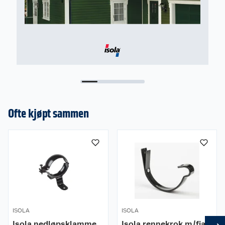
Ofte kjøpt sammen
ISOLA
ISOLA
Isola nedløpsklamme
Isola rennekrok m/fjær