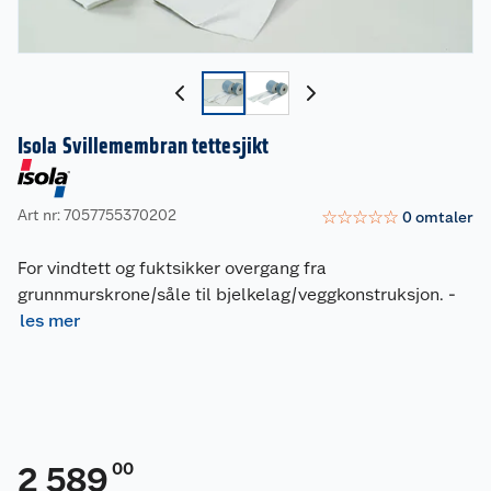
Isola Svillemembran tettesjikt
Art nr: 7057755370202
☆
☆
☆
☆
☆
0
omtaler
For vindtett og fuktsikker overgang fra
grunnmurskrone/såle til bjelkelag/veggkonstruksjon.
-
les mer
00
2 589