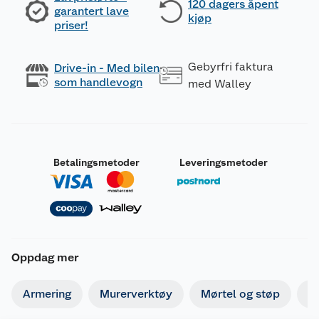
120 dagers åpent
garantert lave
kjøp
priser!
Gebyrfri faktura
Drive-in - Med bilen
som handlevogn
med Walley
Betalingsmetoder
Leveringsmetoder
Oppdag mer
Armering
Murerverktøy
Mørtel og støp
Is