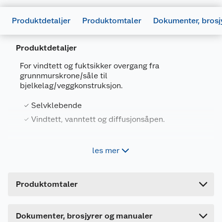
Produktdetaljer
Produktomtaler
Dokumenter, brosj
Produktdetaljer
For vindtett og fuktsikker overgang fra
grunnmurskrone/såle til
bjelkelag/veggkonstruksjon.
Selvklebende
Vindtett, vanntett og diffusjonsåpen.
Dokumentasjon
Generelt
Artikkelnummer
7057755370202
677631_7057755370202_.pdf
Isola Svillemembran 0,200x17m Tettesjikt.
les mer
Last ned / vis datablad
Leverandørens artikkelnummer
537020
Selvklebende SBS asfaltmembran med to Tyvek
vindsperre fliker. Funksjon: kapillærbrytende,
Forpakningsmål
Produktdatablad
vindtett, vanntett og diffusjonsåpen.
Produktomtaler
Bruttovekt
11.6 kg
677629_7057755370202_.pdf
Høyde
21 cm
Last ned / vis datablad
Dette produktet har ikke fått noen omtale ennå.
Dokumenter, brosjyrer og manualer