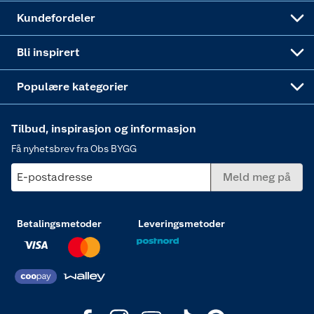
Obs BYGG Montering
Gavetips
Vindu
Kundefordeler
Annonserte varer
Hjem, rengjøring og hvitevarer
Bli inspirert
Varme
Populære kategorier
Tilbud, inspirasjon og informasjon
Få nyhetsbrev fra Obs BYGG
E-postadresse
Meld meg på
Betalingsmetoder
Leveringsmetoder