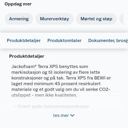
Oppdag mer
Armering
Murerverktøy
Mørtel og støp
Is
Produktdetaljer
Produktomtaler
Dokumenter, brosj
Produktdetaljer
Jackofoam® Terra XPS benyttes som
markisolasjon og til isolering av flere lette
konstruksjoner og på tak. Terra XPS fra BEWI er
laget med minimum 45 prosent resirkulert
materiale og et godt valg om du vil senke CO2-
Generelt
utslippet - men ikke kvaliteten.
Dokumentasjon
Artikkelnummer
7032292080982
Svært gode isolasjonsegenskaper
1075503_7032292081071_.pdf
Leverandørens
Laget med minst 45% resirkulert råmateriale
JFT300R070101
les mer
Last ned / vis datablad
artikkelnummer
Fuktavvisende og lett