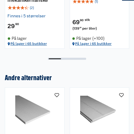
mekanikerhanske
☆
☆
☆
☆
☆
trygge løsninger.
(
1
)
☆
☆
☆
☆
☆
(
2
)
Leveres i tykkelser fra 50-100 mm, format 600 x
Finnes i 5 størrelser
1200.
stk
69
90
29
90
(
139
per liter
)
80
På lager
På lager (+100)
På lager i 65 butikker
På lager i 65 butikker
Andre alternativer
Om oss
Kundeservice
Nyheter
Butikker
Våre merkevarer
Kontakt oss
Våre kjeder