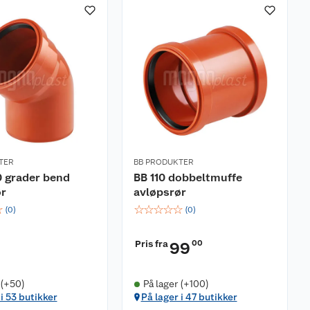
TER
BB PRODUKTER
0 grader bend
BB 110 dobbeltmuffe
ør
avløpsrør
☆
☆
☆
☆
☆
☆
(
0
)
(
0
)
Pris fra
00
99
 (+50)
På lager (+100)
 i 53 butikker
På lager i 47 butikker