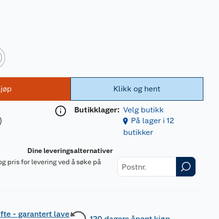
jøp
Klikk og hent
Butikklager:
Velg butikk
)
På lager i 12
butikker
Dine leveringsalternativer
og pris for levering ved å søke på
r
fte - garantert lave
120 dagers åpent kjøp