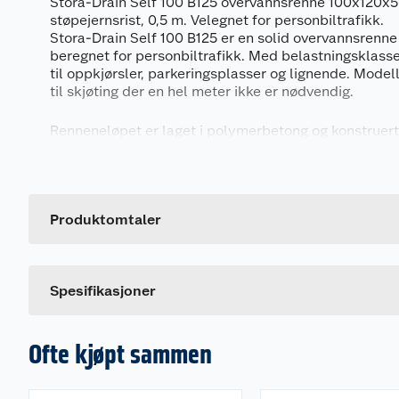
Stora-Drain Self 100 B125 overvannsrenne 100x120
støpejernsrist, 0,5 m. Velegnet for personbiltrafikk.
Stora-Drain Self 100 B125 er en solid overvannsrenne
beregnet for personbiltrafikk. Med belastningsklass
til oppkjørsler, parkeringsplasser og lignende. Mode
til skjøting der en hel meter ikke er nødvendig.
Renneneløpet er laget i polymerbetong og konstruert f
Må monteres i jordfuktig betong.
Generelt
• Godkjenning: EN1433
Artikkelnummer
• Belastningsklasse: B125
Leverandørens artikkelnummer
Produktomtaler
• Bredde utvendig: 12 cm
• Bredde innvendig: 10 cm
Dette produktet har ikke fått noen omtale ennå. Hvis d
Spesifikasjoner
Ofte kjøpt sammen