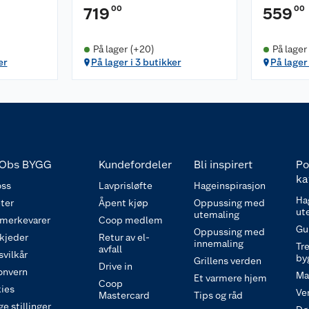
00
00
719
559
På lager (+20)
På lager
er
På lager i 3 butikker
På lager
Obs BYGG
Kundefordeler
Bli inspirert
Po
ka
ss
Lavprisløfte
Hageinspirasjon
Ha
ter
Åpent kjøp
Oppussing med
ut
utemaling
 merkevarer
Coop medlem
Gu
Oppussing med
 kjeder
Retur av el-
innemaling
Tre
avfall
svilkår
by
Grillens verden
Drive in
onvern
Ma
Et varmere hjem
Coop
ies
Ve
Mastercard
Tips og råd
e stillinger