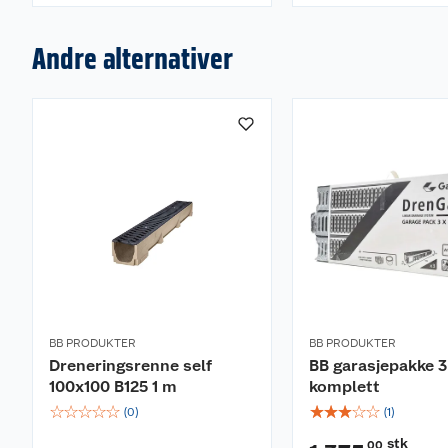
Andre alternativer
BB PRODUKTER
BB PRODUKTER
Dreneringsrenne self
BB garasjepakke 
100x100 B125 1 m
komplett
☆
☆
☆
☆
☆
☆
☆
☆
☆
☆
(
0
)
(
1
)
stk
00