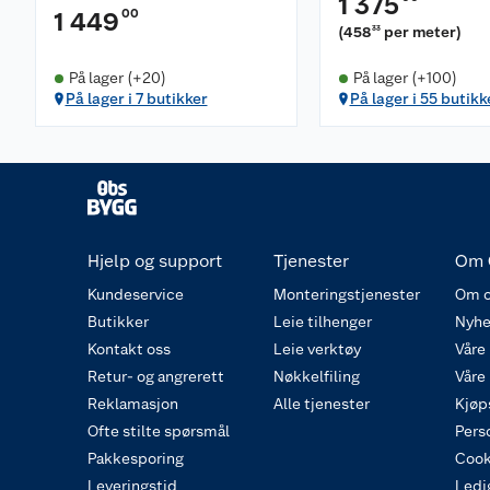
1 375
00
1 449
(
458
per meter
)
33
På lager (+20)
På lager (+100)
På lager i 7 butikker
På lager i 55 butikk
Hjelp og support
Tjenester
Om 
Kundeservice
Monteringstjenester
Om o
Butikker
Leie tilhenger
Nyhe
Kontakt oss
Leie verktøy
Våre
Retur- og angrerett
Nøkkelfiling
Våre
Reklamasjon
Alle tjenester
Kjøp
Ofte stilte spørsmål
Pers
Pakkesporing
Cook
Leveringstid
Ledig