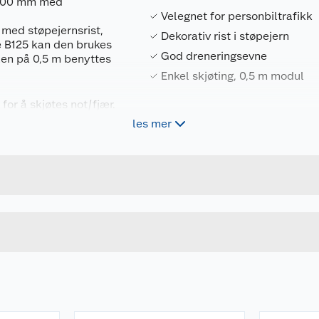
x500 mm med
Velegnet for personbiltrafikk
 med støpejernsrist,
Dekorativ rist i støpejern
e B125 kan den brukes
God dreneringsevne
llen på 0,5 m benyttes
Enkel skjøting, 0,5 m modul
or å skjøtes not/fjær.
les mer
Forpakningsmål
5901386801159
Bruttovekt
170300034
Høyde
Lengde
u kjøper produktet får du invitasjon til å gi en omtale.
Bredde