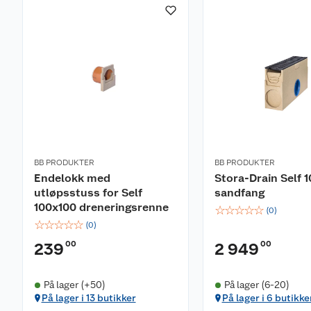
BB PRODUKTER
BB PRODUKTER
Endelokk med
Stora-Drain Self 1
utløpsstuss for Self
sandfang
100x100 dreneringsrenne
☆
☆
☆
☆
☆
(
0
)
☆
☆
☆
☆
☆
(
0
)
00
00
239
2 949
På lager (+50)
På lager (6-20)
På lager i 13 butikker
På lager i 6 butikke