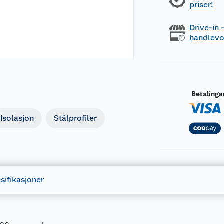
priser!
Drive-in
handlev
Betaling
Isolasjon
Stålprofiler
sifikasjoner