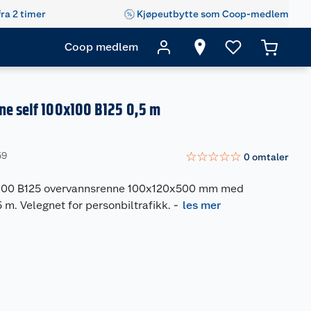
fra 2 timer
Kjøpeutbytte som Coop-medlem
Coop medlem
ne self 100x100 B125 0,5 m
☆
☆
☆
☆
☆
59
0
omtaler
f 100 B125 overvannsrenne 100x120x500 mm med
5 m. Velegnet for personbiltrafikk.
-
les mer