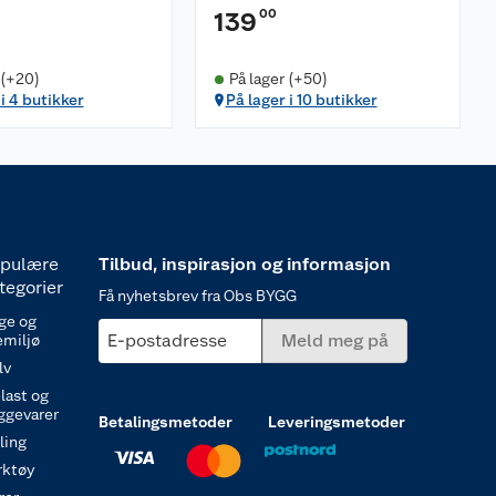
00
139
 (+20)
På lager (+50)
 i 4 butikker
På lager i 10 butikker
pulære
Tilbud, inspirasjon og informasjon
tegorier
Få nyhetsbrev fra Obs BYGG
ge og
E-postadresse
Meld meg på
emiljø
lv
last og
ggevarer
Betalingsmetoder
Leveringsmetoder
ling
rktøy