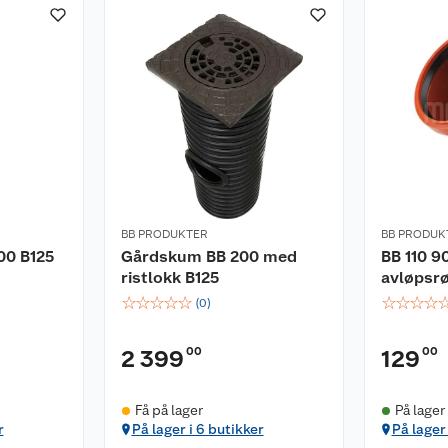
BB PRODUKTER
BB PRODUK
00 B125
Gårdskum BB 200 med
BB 110 9
ristlokk B125
avløpsr
☆
☆
☆
☆
☆
☆
☆
☆
☆
(
0
)
00
00
2 399
129
Få på lager
På lager
r
På lager i 6 butikker
På lager