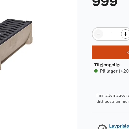
999
K
Tilgjengelig
:
På lager (+20
Finn alternativer 
ditt postnumme
Lavprislø