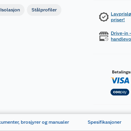
Isolasjon
Stålprofiler
Lavprislø
priser!
Drive-in
handlev
Betaling
umenter, brosjyrer og manualer
Spesifikasjoner