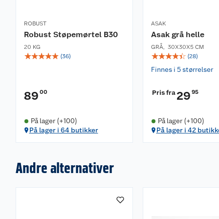
ROBUST
ASAK
Robust Støpemørtel B30
Asak grå helle
20 KG
GRÅ
,
30X30X5 CM
☆
☆
☆
☆
☆
☆
☆
☆
☆
☆
(
36
)
(
28
)
Finnes i 5 størrelser
00
Pris fra
95
89
29
På lager (+100)
På lager (+100)
På lager i 64 butikker
På lager i 42 butikk
Andre alternativer