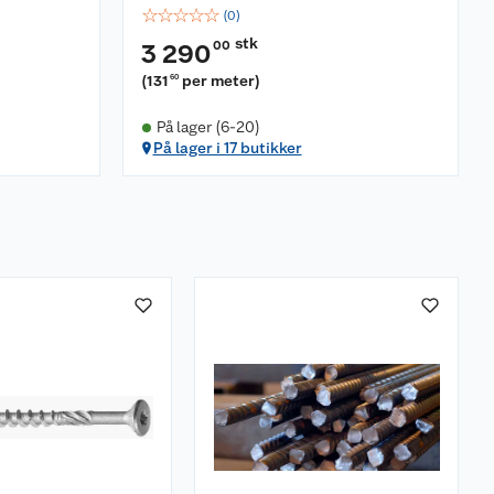
☆
☆
☆
☆
☆
(
0
)
stk
00
3 290
(
131
per meter
)
60
På lager (6-20)
På lager i 17 butikker