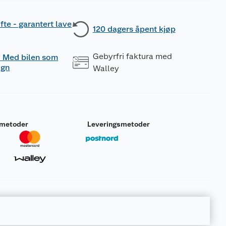
fte - garantert lave
120 dagers åpent kjøp
Gebyrfri faktura med
 - Med bilen som
ogn
Walley
smetoder
Leveringsmetoder