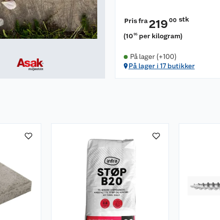
stk
Pris fra
00
219
(
10
per kilogram
)
95
På lager (+100)
På lager i 17 butikker