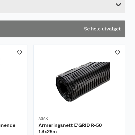
24 cm
Se hele utvalget
ASAK
mmende
Armeringsnett E'GRID R-50
1,3x25m