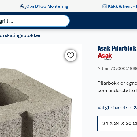
Obs BYGG Montering
Klikk & hent - 
orskalingsblokker
Asak Pilarblok
Art nr: 70700051168
Pilarbokk er egnet
som understøtte f
Valgt størrelse
:
2
24 X 24 X 20 