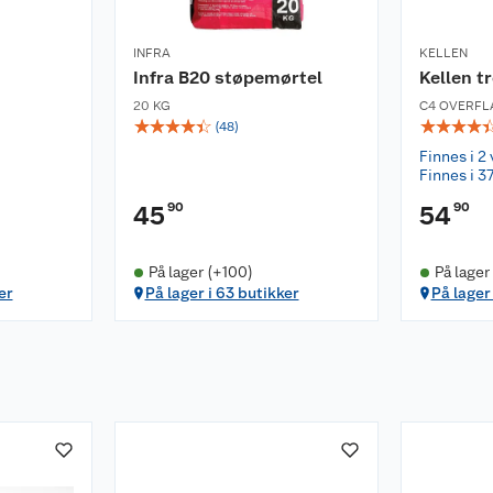
INFRA
KELLEN
Infra B20 støpemørtel
Kellen t
20 KG
C4 OVERFL
☆
☆
☆
☆
☆
☆
☆
☆
☆
(
48
)
Finnes i 2 
Finnes i 37
90
90
45
54
På lager (+100)
På lager
er
På lager i 63 butikker
På lager