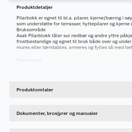
Produktdetaljer
Dokumentasjon
Pilarbokk er egnet til bl.a. pilarer, kjerne/bæring i søy
677834_7070005116863_.pdf
som understøtte for terrasser, hyttepilarer og kjerne i
Bruksområde
728916_7070005116863_.pdf
Asak Pilarblokk tåler sur nedbør og andre yttre påkje
frostbestandige og egnet til bruk både over og unde
mures eller tørrstables, armeres og fylles så med be
Produktdatablad
677835_7070005116863_.pdf
Egenskaper
728915_7070005116863_.pdf
Egnet til bruk både over og under bakkenivå.
Frostbestandig.
FDV
Tåler sur nedbør og andre ytre påkjenninger.
Produktomtaler
Generelt
Allsidig produkt.
677833_7070005116863_.pdf
Ikke nødvendig med pussing.
Artikkelnummer
728914_7070005116863_.pdf
Leverandørens artikkelnummer
Dokumenter, brosjyrer og manualer
Dimensjoner
Størrelse
Pilarblokk: 24x24x20 (12x12x20)