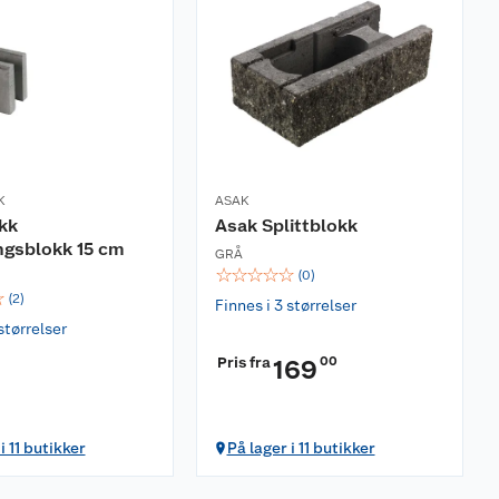
K
ASAK
kk
Asak Splittblokk
ngsblokk 15 cm
GRÅ
☆
☆
☆
☆
☆
(
0
)
☆
(
2
)
Finnes i 3 størrelser
størrelser
Pris fra
00
169
i 11 butikker
På lager i 11 butikker