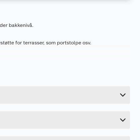
Last ned / vis datablad
nder bakkenivå.
Last ned / vis datablad
støtte for terrasser, som portstolpe osv.
Last ned / vis datablad
Last ned / vis datablad
Last ned / vis datablad
17.4 kg
Last ned / vis datablad
20 cm
24 cm