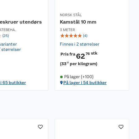
NORSK STÅL
reskruer utendørs
Kamstål 10 mm
ATEBEHA.
3 METER
☆
☆
☆
☆
☆
☆
(
25
)
(
4
)
varianter
Finnes i 2 størrelser
 størrelser
stk
Pris fra
76
62
(
33
per kilogram
)
21
På lager (+100)
 i 65 butikker
På lager i 54 butikker