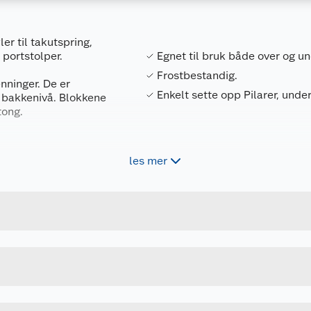
ler til takutspring,
 portstolper.
Egnet til bruk både over og u
Frostbestandig.
nninger. De er
Enkelt sette opp Pilarer, under
r bakkenivå. Blokkene
tong.
les mer
Forpakningsmål
7070005116863
Bruttovekt
23655905
Høyde
24 X 24 X 20 CM
Lengde