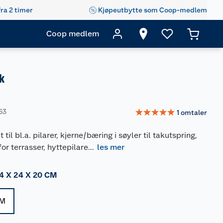
fra 2 timer
Kjøpeutbytte som Coop-medlem
Coop medlem
k
☆
☆
☆
☆
☆
63
1
omtaler
 til bl.a. pilarer, kjerne/bæring i søyler til takutspring,
or terrasser, hyttepilare
...
les mer
4 X 24 X 20 CM
CM