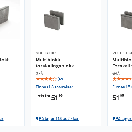
MULTIBLOKK
MULTIBLOK
blokk
Multiblokk
Multiblo
forskalingsblokk
Forskali
GRÅ
GRÅ
☆
☆
☆
☆
☆
☆
☆
☆
☆
(
12
)
Finnes i 8 størrelser
Finnes i 5 
Pris fra
95
95
51
51
er
På lager i 18 butikker
På lager 