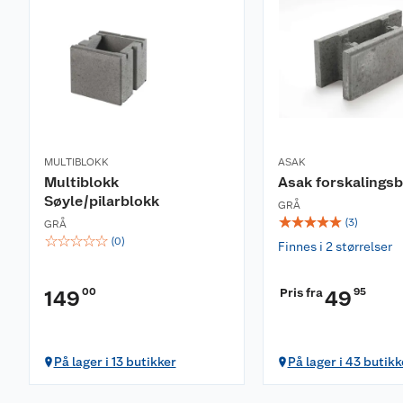
MULTIBLOKK
ASAK
Multiblokk
Asak forskalings
Søyle/pilarblokk
GRÅ
☆
☆
☆
☆
☆
(
3
)
GRÅ
☆
☆
☆
☆
☆
(
0
)
Finnes i 2 størrelser
00
Pris fra
95
149
49
På lager i 13 butikker
På lager i 43 butikk