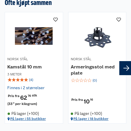
Ofte kjøpt sammen
NORSK STÅL
NORSK STÅL
Kamstål 10 mm
Armeringsstol med
plate
3 METER
☆
☆
☆
☆
☆
☆
☆
☆
☆
☆
(
4
)
(
0
)
Finnes i 2 størrelser
stk
Pris fra
62
76
Pris fra
10
16
(
33
per kilogram
)
21
På lager (+100)
På lager (+100)
På lager i 55 butikker
På lager i 18 butikker