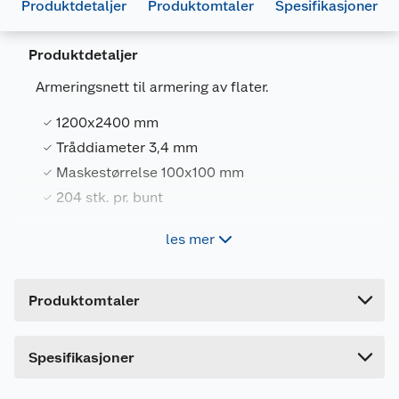
Produktdetaljer
Produktomtaler
Spesifikasjoner
Produktdetaljer
Armeringsnett til armering av flater.
1200x2400 mm
Generelt
Tråddiameter 3,4 mm
Artikkelnummer
7070743004071
Maskestørrelse 100x100 mm
Leverandørens artikkelnummer
332488
204 stk. pr. bunt
Forpakningsmål
les mer
1200x2400 mm.
Bruttovekt
4.5 kg
Høyde
2 cm
Tråddiameter 3,4 mm.
Produktomtaler
Lengde
240 cm
Maskestørrelse 100x100 mm.
Bredde
120 cm
Spesifikasjoner
204 stk. pr. bunt.