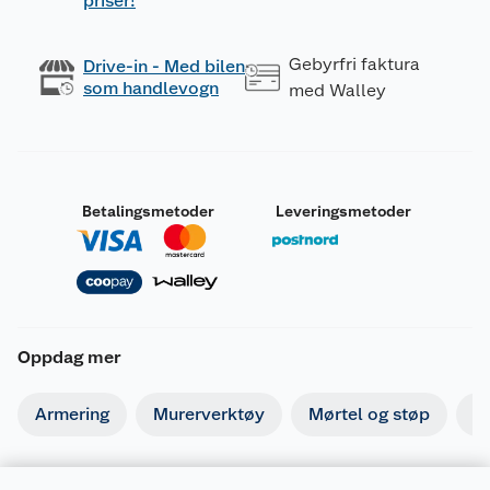
priser!
Gebyrfri faktura
Drive-in - Med bilen
som handlevogn
med Walley
Betalingsmetoder
Leveringsmetoder
Oppdag mer
Armering
Murerverktøy
Mørtel og støp
Is