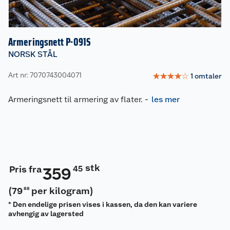
Armeringsnett P-091S
NORSK STÅL
Art nr: 7070743004071
☆
☆
☆
☆
☆
1
omtaler
Armeringsnett til armering av flater.
-
les mer
stk
Pris fra
45
359
(
79
per kilogram
)
88
* Den endelige prisen vises i kassen, da den kan variere
avhengig av lagersted