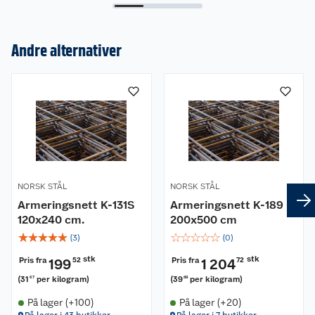
Andre alternativer
Om oss
Kundeservice
Nyheter
Butikker
Våre merkevarer
Kontakt oss
Våre kjeder
NORSK STÅL
NORSK STÅL
Retur- og angrerett
Kjøpsvilkår
Hageinspirasjon
Armeringsnett K-131S
Armeringsnett K-189
120x240 cm.
200x500 cm
Reklamasjon
Personvern
Lavprisløfte
Oppussing med utemaling
☆
☆
☆
☆
☆
☆
☆
☆
☆
☆
(
3
)
(
0
)
Ofte stilte spørsmål
Cookies
Åpent kjøp
Oppussing med innemaling
stk
stk
Pris fra
Pris fra
199
52
1 204
72
(
31
per kilogram
)
(
39
per kilogram
)
67
89
Pakkesporing
Monteringstjenester
Ledige stillinger
Coop medlem
Grillens verden
Hage og utemiljø
På lager (+100)
På lager (+20)