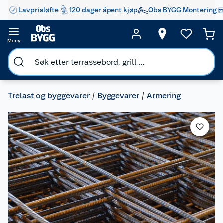
Lavprisløfte
120 dager åpent kjøp
Obs BYGG Montering
Meny
Trelast og byggevarer
Byggevarer
Armering