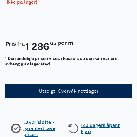
(Ikke på lager)
per m
Pris fra
65
1 286
* Den endelige prisen vises i kassen, da den kan variere
avhengig av lagersted
Utsolgt! Overvåk nettlager
Lavprisløfte -
120 dagers åpent
garantert lave
kjøp
priser!