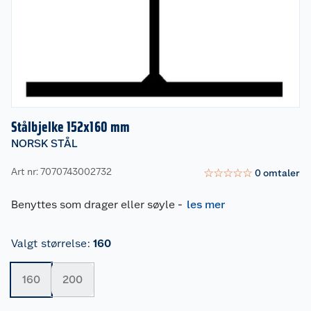
Stålbjelke 152x160 mm
NORSK STÅL
Art nr: 7070743002732
☆
☆
☆
☆
☆
0
omtaler
Benyttes som drager eller søyle
-
les mer
Valgt størrelse
:
160
160
200