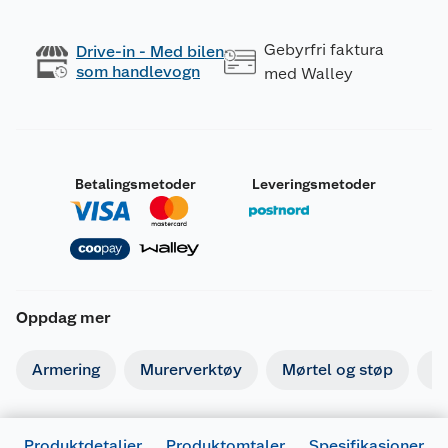
Gebyrfri faktura
Drive-in - Med bilen
som handlevogn
med Walley
Betalingsmetoder
Leveringsmetoder
Oppdag mer
Armering
Murerverktøy
Mørtel og støp
Is
Produktdetaljer
Produktomtaler
Spesifikasjoner