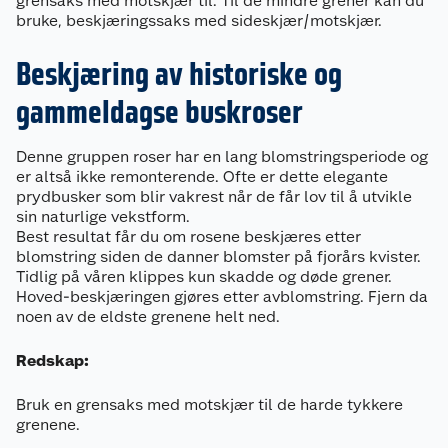
grensaks med motskjær til. Til de mindre grener kan du
bruke, beskjæringssaks med sideskjær/motskjær.
Beskjæring av historiske og
gammeldagse buskroser
Denne gruppen roser har en lang blomstringsperiode og
er altså ikke remonterende. Ofte er dette elegante
prydbusker som blir vakrest når de får lov til å utvikle
sin naturlige vekstform.
Best resultat får du om rosene beskjæres etter
blomstring siden de danner blomster på fjorårs kvister.
Tidlig på våren klippes kun skadde og døde grener.
Hoved-beskjæringen gjøres etter avblomstring. Fjern da
noen av de eldste grenene helt ned.
Redskap:
Bruk en grensaks med motskjær til de harde tykkere
grenene.