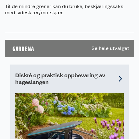
Til de mindre grener kan du bruke, beskjæringssaks
med sideskjær/motskjær.
GARDENA
Se hele utvalget
Om oss
Diskré og praktisk oppbevaring av
Kundeservice
Nyheter
hageslangen
Butikker
Våre merkevarer
Kontakt oss
Våre kjeder
Retur- og angrerett
Kjøpsvilkår
Hageinspirasjon
Reklamasjon
Personvern