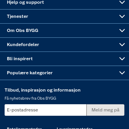
Hjelp og support
Alle tjenester
Virksomheten
Klikk og hent
DIY-prosjekter
Verktøy
Tjenester
Sponsorvirksomheten
Coop Bedriftskort
Hytte og beredskapsutstyr
Dører
Om Obs BYGG
Obs BYGG Montering
Gavetips
Vindu
Kundefordeler
Annonserte varer
Hjem, rengjøring og hvitevarer
Bli inspirert
Varme
Populære kategorier
Tilbud, inspirasjon og informasjon
Få nyhetsbrev fra Obs BYGG
E-postadresse
Meld meg på