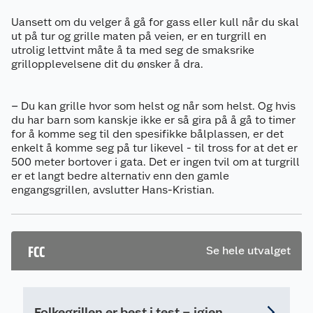
Uansett om du velger å gå for gass eller kull når du skal
ut på tur og grille maten på veien, er en turgrill en
utrolig lettvint måte å ta med seg de smaksrike
grillopplevelsene dit du ønsker å dra.
– Du kan grille hvor som helst og når som helst. Og hvis
du har barn som kanskje ikke er så gira på å gå to timer
for å komme seg til den spesifikke bålplassen, er det
enkelt å komme seg på tur likevel - til tross for at det er
500 meter bortover i gata. Det er ingen tvil om at turgrill
er et langt bedre alternativ enn den gamle
engangsgrillen, avslutter Hans-Kristian.
FCC
Se hele utvalget
Om oss
Folkegrillen er best i test – igjen