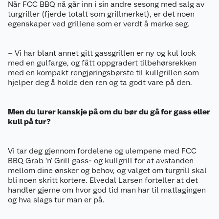
Når FCC BBQ nå går inn i sin andre sesong med salg av
turgriller (fjerde totalt som grillmerket), er det noen
egenskaper ved grillene som er verdt å merke seg.
– Vi har blant annet gitt gassgrillen er ny og kul look
med en gulfarge, og fått oppgradert tilbehørsrekken
med en kompakt rengjøringsbørste til kullgrillen som
hjelper deg å holde den ren og ta godt vare på den.
Men du lurer kanskje på om du bør du gå for gass eller
kull på tur?
Vi tar deg gjennom fordelene og ulempene med FCC
BBQ Grab ‘n’ Grill gass- og kullgrill for at avstanden
mellom dine ønsker og behov, og valget om turgrill skal
bli noen skritt kortere. Elvedal Larsen forteller at det
handler gjerne om hvor god tid man har til matlagingen
og hva slags tur man er på.