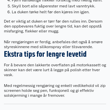
Fjern vanskelige flekker forsiktig med rikelig vann.
Skyll bort alle såperester med lavt vanntrykk.
La duken tørke helt før den kjøres inn igjen.
Det er viktig at duken er tørr før den rulles inn. Dersom
den oppbevares fuktig over lengre tid, kan det oppstå
misfarging, flekker eller mugg.
Når rengjøringen er ferdig, anbefales det også å smøre
styreskinnene med silikonspray eller tilsvarende.
Ekstra tips for lengre levetid
For å bevare den lakkerte overflaten på motorkassett og
skinner kan det være lurt å legge på polish etter hver
vask.
Med regelmessig rengjøring og enkelt vedlikehold vil zip
screenen holde seg pen, funksjonell og gi effektiv
solskjerming i mange år fremover.