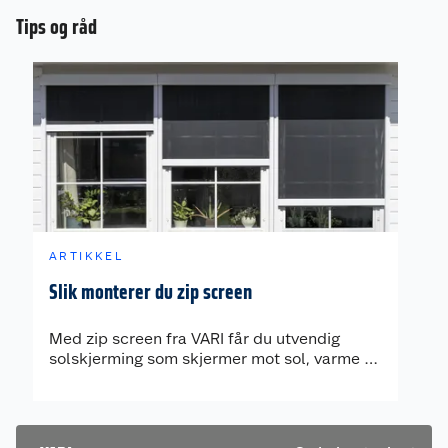
Tips og råd
ARTIKKEL
Slik monterer du zip screen
Med zip screen fra VARI får du utvendig
solskjerming som skjermer mot sol, varme og
innsyn, samtidig som fasaden får et rent og
moderne uttrykk. Riktig montering er viktig
for at duken skal gli jevnt i sideskinnene og
fungere godt over tid. Her får du en enkel