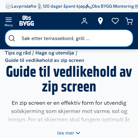
Lavprisløfte
120 dager åpent kjøp
Obs BYGG Montering
Meny
Tips og råd
Hage og utemiljø
Guide til vedlikehold av zip screen
Guide til vedlikehold av
zip screen
En zip screen er en effektiv form for utvendig
solskjerming som skjermer mot varme, sol og
innsyn. For at skjermen skal fungere optimalt år
etter år, er det viktig med jevnlig vedlikehold og
les mer
rengjøring. Med noen enkle rutiner kan du