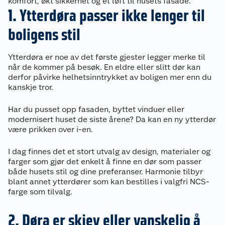
komfort, økt sikkerhet og et løft til husets fasade.
1. Ytterdøra passer ikke lenger til
boligens stil
Ytterdøra er noe av det første gjester legger merke til
når de kommer på besøk. En eldre eller slitt dør kan
derfor påvirke helhetsinntrykket av boligen mer enn du
kanskje tror.
Har du pusset opp fasaden, byttet vinduer eller
modernisert huset de siste årene? Da kan en ny ytterdør
være prikken over i-en.
I dag finnes det et stort utvalg av design, materialer og
farger som gjør det enkelt å finne en dør som passer
både husets stil og dine preferanser. Harmonie tilbyr
blant annet ytterdører som kan bestilles i valgfri NCS-
farge som tilvalg.
2. Døra er skjev eller vanskelig å