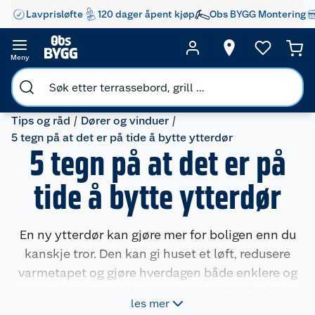
Lavprisløfte
120 dager åpent kjøp
Obs BYGG Montering
Meny
Tips og råd
Dører og vinduer
5 tegn på at det er på tide å bytte ytterdør
5 tegn på at det er på
tide å bytte ytterdør
En ny ytterdør kan gjøre mer for boligen enn du
kanskje tror. Den kan gi huset et løft, redusere
varmetapet og gjøre hverdagen både enklere og
tryggere. Men hvordan vet du egentlig når det er
les mer
på tide å bytte? Her er fem tydelige tegn.