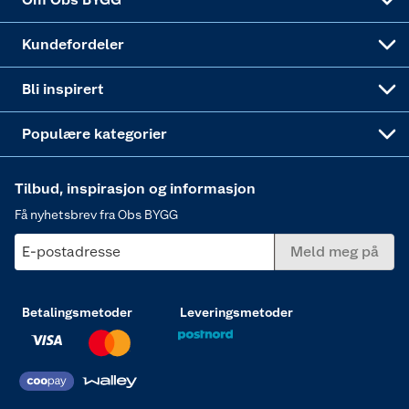
Obs BYGG Montering
Gavetips
Vindu
Kundefordeler
Annonserte varer
Hjem, rengjøring og hvitevarer
Bli inspirert
Varme
Populære kategorier
Tilbud, inspirasjon og informasjon
Få nyhetsbrev fra Obs BYGG
E-postadresse
Meld meg på
Betalingsmetoder
Leveringsmetoder