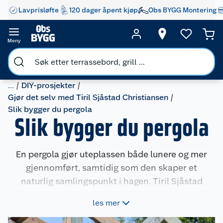
Lavprisløfte
120 dager åpent kjøp
Obs BYGG Montering
Meny
...
DIY-prosjekter
Gjør det selv med Tiril Sjåstad Christiansen
Slik bygger du pergola
Slik bygger du pergola
En pergola gjør uteplassen både lunere og mer
gjennomført, samtidig som den skaper et
naturlig samlingspunkt i hagen. Tiril Sjåstad
Christiansen viser deg steg for steg hvordan du
les mer
bygger en solid pergola på eksisterende
platting.