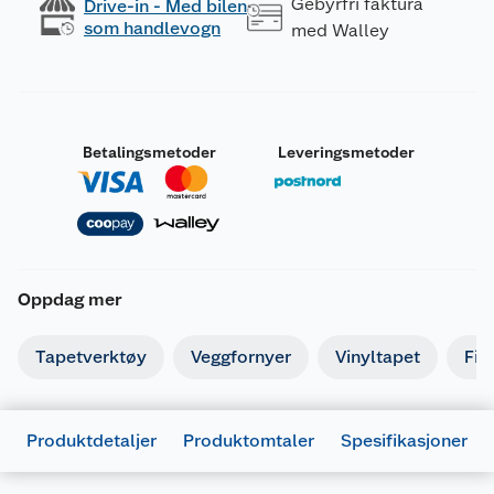
Gebyrfri faktura
Drive-in - Med bilen
som handlevogn
med Walley
Betalingsmetoder
Leveringsmetoder
Oppdag mer
Tapetverktøy
Veggfornyer
Vinyltapet
Fib
Produktdetaljer
Produktomtaler
Spesifikasjoner