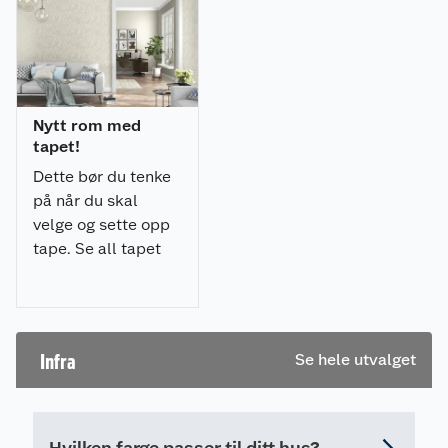
Nytt rom med
tapet!
Dette bør du tenke
på når du skal
velge og sette opp
tape. Se all tapet
fra Borge tapet hos
Obs BYGG!
Infra
Se hele utvalget
Hvilken farge passer til ditt hus?