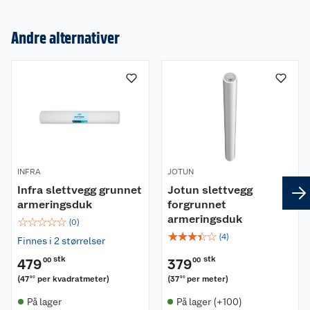
Andre alternativer
Om oss
Kundeservice
Nyheter
Butikker
Våre merkevarer
Kontakt oss
Våre kjeder
INFRA
JOTUN
Infra slettvegg grunnet
Jotun slettvegg
Retur- og angrerett
Kjøpsvilkår
Hageinspirasjon
armeringsduk
forgrunnet
armeringsduk
☆
☆
☆
☆
☆
Reklamasjon
(
0
)
Personvern
Lavprisløfte
Oppussing med utemaling
☆
☆
☆
☆
☆
(
4
)
Finnes i 2 størrelser
Ofte stilte spørsmål
Cookies
Åpent kjøp
Oppussing med innemaling
stk
stk
479
00
379
00
(
47
per kvadratmeter
)
(
37
per meter
)
90
90
Pakkesporing
Monteringstjenester
Ledige stillinger
Coop medlem
Grillens verden
Hage og utemiljø
På lager
På lager (+100)