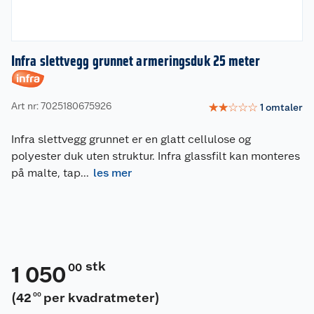
Infra slettvegg grunnet armeringsduk 25 meter
Art nr: 7025180675926
☆
☆
☆
☆
☆
1
omtaler
Infra slettvegg grunnet er en glatt cellulose og
polyester duk uten struktur. Infra glassfilt kan monteres
på malte, tap
...
les mer
stk
00
1 050
(
42
per kvadratmeter
)
00