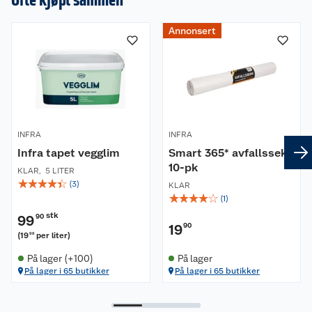
Annonsert
INFRA
INFRA
Infra tapet vegglim
Smart 365* avfallssekk
10-pk
KLAR
,
5 LITER
☆
☆
☆
☆
☆
(
3
)
KLAR
☆
☆
☆
☆
☆
(
1
)
stk
99
90
19
90
(
19
per liter
)
98
På lager (+100)
På lager
På lager i 65 butikker
På lager i 65 butikker