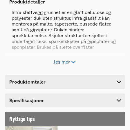
Produktdetaljer
Infra slettvegg grunnet er en glatt cellulose og
polyester duk uten struktur. Infra glassfilt kan
monteres på malte, tapetserte, pussede flater,
Generelt
samt på gipsplater. Duken hindrer
sprekkdannelse. Skjuler struktur forskjeller i
Artikkelnummer
7025180675926
underlaget f.eks. sparkelskjøter på gipsplater og
Leverandørens artikkelnummer
3021277
sponplater. Brukes på slette overflater.
Forpakningsmål
Bruksområde: vegg og tak, slette overflater
les mer
Bruttovekt
2.5 kg
Kan overmales og tapetseres
Duken hindrer sprekkdannelse
Høyde
9.5 cm
Produktomtaler
Mål pr. rull (BxL): 1x25 meter
Lengde
100 cm
Bredde
9.5 cm
Sprekker, hull og ujevnheter må sparkles og
Spesifikasjoner
pusses før oppsetting.
Duken er enkel å montere.
Kan brukes på vegger og tak i tørre rom.
Nyttige tips
Mål pr. rull (BxL): 1x25 meter.