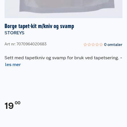
Borge tapet-kit m/kniv og svamp
STOREYS
Art nr: 7070964020683
☆
☆
☆
☆
☆
0
omtaler
Sett med tapetkniv og svamp for bruk ved tapetsering.
-
les mer
00
19