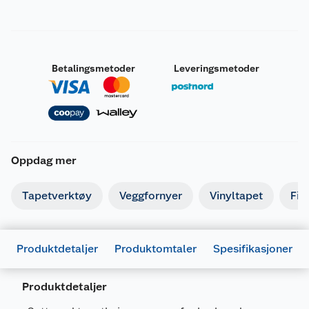
Betalingsmetoder
Leveringsmetoder
Oppdag mer
Tapetverktøy
Veggfornyer
Vinyltapet
Fib
Produktdetaljer
Produktomtaler
Spesifikasjoner
Produktdetaljer
Generelt
Artikkelnummer
7070964020683