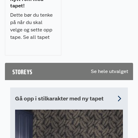
tapet!
Dette bør du tenke
på når du skal
velge og sette opp
tape. Se all tapet
fra Borge tapet hos
Obs BYGG!
STOREYS
Se hele utvalget
Gå opp i stilkarakter med ny tapet