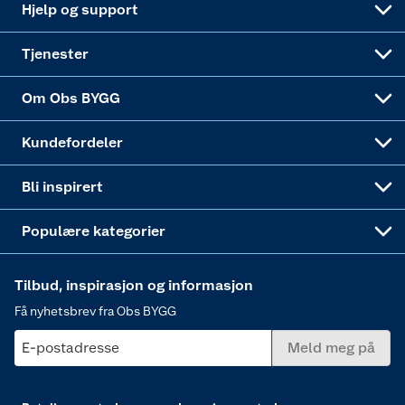
Maling
Hjelp og support
Alle tjenester
Virksomheten
Klikk og hent
DIY-prosjekter
Verktøy
Tjenester
Sponsorvirksomheten
Coop Bedriftskort
Hytte og beredskapsutstyr
Dører
Om Obs BYGG
Obs BYGG Montering
Gavetips
Vindu
Kundefordeler
Annonserte varer
Hjem, rengjøring og hvitevarer
Bli inspirert
Varme
Populære kategorier
Tilbud, inspirasjon og informasjon
Få nyhetsbrev fra Obs BYGG
E-postadresse
Meld meg på