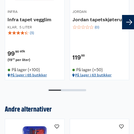
INFRA
JORDAN
Infra tapet vegglim
Jordan tapetskjøterull
☆
☆
☆
☆
☆
KLAR
,
5 LITER
(
0
)
☆
☆
☆
☆
☆
(
3
)
stk
99
90
119
00
(
19
per liter
)
98
På lager (+100)
På lager (+50)
På lager i 65 butikker
På lager i 63 butikker
Andre alternativer
Om oss