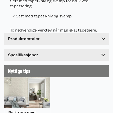
Sett med tapetkniv og svamp for bruk ved
tapetsering.
Leverandørens artikkelnummer
TAPET KIT
Sett med tapet kniv og svamp
Forpakningsmål
Bruttovekt
0.06 kg
To nødvendige verktøy når man skal tapetsere.
Høyde
22 cm
Produktomtaler
Lengde
5 cm
Bredde
12 cm
Dette produktet har ikke fått noen omtale ennå.
Spesifikasjoner
Hvis du kjøper produktet får du invitasjon til å gi
en omtale.
Nyttige tips
Nytt rom med