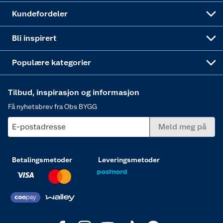
Obs BYGG Montering
Gavetips
Vindu
Kundefordeler
Annonserte varer
Hjem, rengjøring og hvitevarer
Bli inspirert
Varme
Populære kategorier
Tilbud, inspirasjon og informasjon
Få nyhetsbrev fra Obs BYGG
E-postadresse
Meld meg på
Betalingsmetoder
Leveringsmetoder