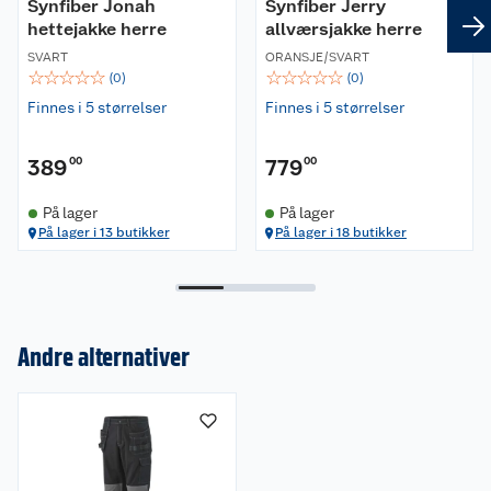
Synfiber Jonah
Synfiber Jerry
Materiale:
hettejakke herre
allværsjakke herre
65% polyester, 35% bomull
SVART
ORANSJE/SVART
☆
☆
☆
☆
☆
☆
☆
☆
☆
☆
(
0
)
(
0
)
Passform:
Rette ben. Normal passform.
Finnes i 5 størrelser
Finnes i 5 størrelser
Vaskeanvisning:
389
00
779
00
Vaskes på 40 grader på normalprogram. Bruk
gjerne vaskemiddel for ull og syntetiske plagg.
På lager
På lager
På lager i 13 butikker
På lager i 18 butikker
Om oss
Andre alternativer
Kundeservice
Nyheter
Butikker
Våre merkevarer
Kontakt oss
Våre kjeder