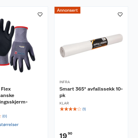
Annonsert
INFRA
 Flex
Smart 365* avfallssekk 10-
hanske
pk
ingsskjerm-
KLAR
☆
☆
☆
☆
☆
(
1
)
☆
(
0
)
størrelser
90
19