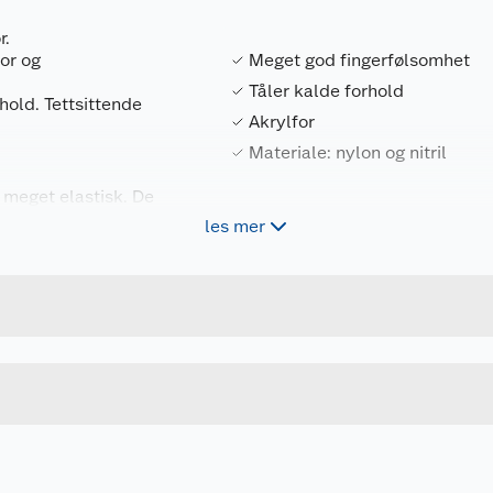
r.
or og
Meget god fingerfølsomhet
Tåler kalde forhold
hold. Tettsittende
Akrylfor
Materiale: nylon og nitril
r meget elastisk. De
tand mot punktering
les mer
Forpakningsmål
yktig mot punktering
and til mange typer
7048290600954
Bruttovekt
600.95
Høyde
r strekkevne og
STR 9
Lengde
, opptar lite vann.
Bredde