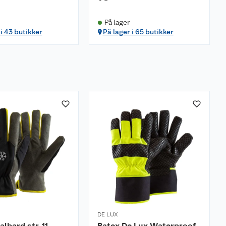
På lager
 i 43 butikker
På lager i 65 butikker
DE LUX
lbard str. 11
Batex De Lux Waterproof