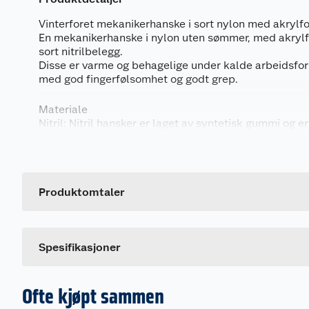
Vinterforet mekanikerhanske i sort nylon med akrylfo
En mekanikerhanske i nylon uten sømmer, med akrylf
sort nitrilbelegg.
Disse er varme og behagelige under kalde arbeidsfor
med god fingerfølsomhet og godt grep.
Materiale
Nitril: Nitril hansker er laget av syntetisk gummi og e
inneholder ikke latex proteiner og gir utmerket mots
Generelt
og tårer. Nitrilhansker er tre ganger mer motstandsd
enn gummi, og kan brukes til å tilby overlegen motst
Artikkelnummer
kjemikalier.
Leverandørens artikkelnummer
Produktomtaler
Nylon: Nylon er et syntetisk fiber som har meget sto
Størrelse
slitestyrke. Noe mekanisk beskyttelse. God elastisitet
Angripes ikke av bakterier og råtner derfor ikke.
Spesifikasjoner
Ofte kjøpt sammen