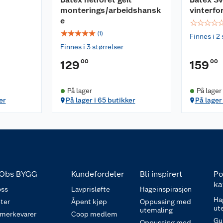
monterings/arbeidshansk
vinterfo
e
☆
☆
☆
☆
☆
☆
☆
☆
☆
(
1
)
Finnes i 2 
Finnes i 3 størrelser
00
00
129
159
På lager
På lager
er
På lager i 65 butikker
På lager
Obs BYGG
Kundefordeler
Bli inspirert
Po
ka
ss
Lavprisløfte
Hageinspirasjon
Ha
ter
Åpent kjøp
Oppussing med
ut
utemaling
 merkevarer
Coop medlem
Gu
Oppussing med