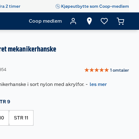
fra 2 timer
Kjøpeutbytte som Coop-medlem
Coop medlem
oret mekanikerhanske
☆
☆
☆
☆
☆
954
1
omtaler
ikerhanske i sort nylon med akrylfor.
-
les mer
TR 9
10
STR 11