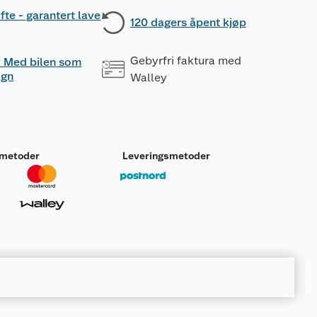
fte - garantert lave
120 dagers åpent kjøp
Gebyrfri faktura med
 - Med bilen som
ogn
Walley
smetoder
Leveringsmetoder