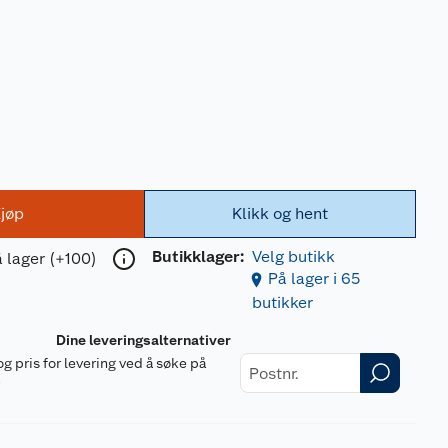
jøp
Klikk og hent
Butikklager:
Velg butikk
 lager (+100)
På lager i 65
butikker
Dine leveringsalternativer
og pris for levering ved å søke på
r