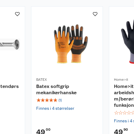
BATEX
Home>it
utendørs
Batex softgrip
Home>it
mekanikerhanske
arbeids
m/berør
☆
☆
☆
☆
☆
(
1
)
funksjon
Finnes i 4 størrelser
☆
☆
☆
☆
Finnes i 4 
00
90
49
49