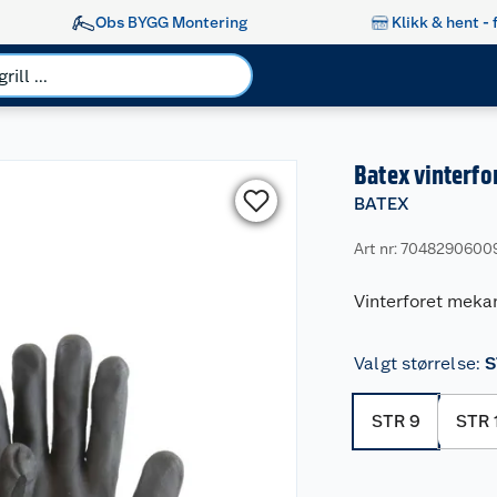
Obs BYGG Montering
Klikk & hent - 
Batex vinterf
BATEX
Art nr: 7048290600
Vinterforet mekan
Valgt størrelse
:
S
STR 9
STR 