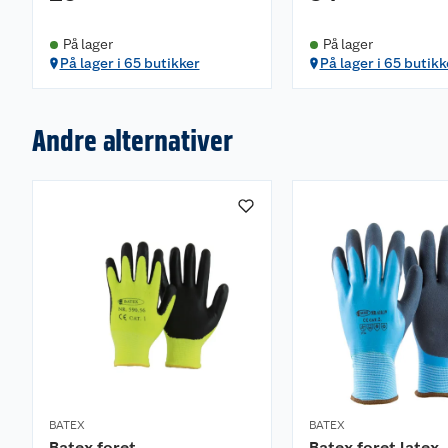
På lager
På lager
På lager i 65 butikker
På lager i 65 butikk
Andre alternativer
BATEX
BATEX
Batex foret
Batex foret latex