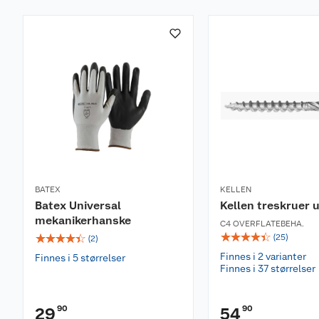
BATEX
KELLEN
Batex Universal
Kellen treskruer 
mekanikerhanske
C4 OVERFLATEBEHA.
☆
☆
☆
☆
☆
☆
☆
☆
☆
☆
(
25
)
(
2
)
Finnes i 2 varianter
Finnes i 5 størrelser
Finnes i 37 størrelser
90
90
29
54