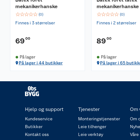
mekanikerhanske
mekanikerhanske
☆
☆
☆
☆
☆
☆
☆
☆
☆
☆
(
0
)
(
0
)
Finnes i 3 størrelser
Finnes i 2 størrelser
00
00
69
89
På lager
På lager
På lager i 44 butikker
På lager i 65 butikk
Hjelp og support
Tjenester
Om 
Kundeservice
Monteringstjenester
Om o
Butikker
Leie tilhenger
Nyhe
Kontakt oss
Leie verktøy
Våre