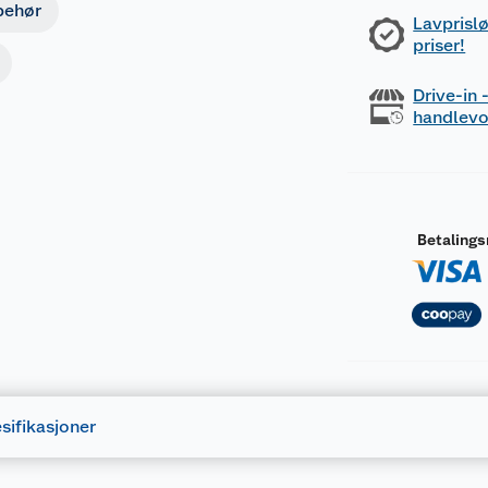
lbehør
Lavprislø
priser!
Drive-in
handlev
Betaling
sifikasjoner