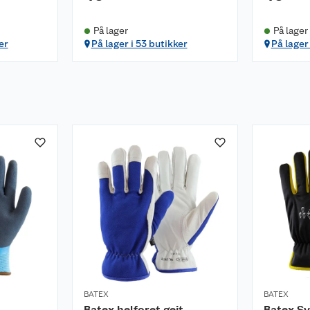
På lager
På lager
er
På lager i 53 butikker
På lager
BATEX
BATEX
Batex helforet geit
Batex Sva