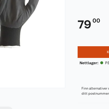
00
79
K
På
Nettlager
:
Finn alternativer 
ditt postnumme