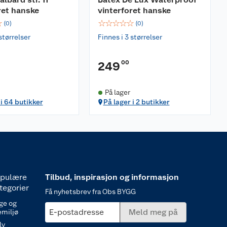
ret hanske
vinterforet hanske
☆
☆
☆
☆
☆
☆
(
0
)
(
0
)
størrelser
Finnes i 3 størrelser
00
249
På lager
 i 64 butikker
På lager i 2 butikker
pulære
Tilbud, inspirasjon og informasjon
tegorier
Få nyhetsbrev fra Obs BYGG
ge og
E-postadresse
Meld meg på
emiljø
lv