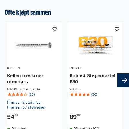
Ofte kjøpt sammen
KELLEN
ROBUST
Kellen treskruer
Robust Støpemørtel
utendørs
B30
C4 OVERFLATEBEHA.
20 KG
☆
☆
☆
☆
☆
☆
☆
☆
☆
☆
(
25
)
(
36
)
Finnes i 2 varianter
Finnes i 37 størrelser
54
90
89
00
På lager
På lager (+100)