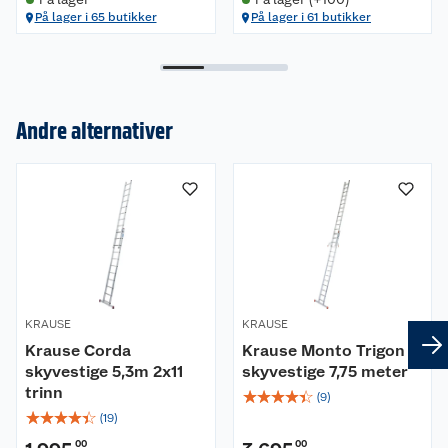
På lager i 65 butikker
På lager i 61 butikker
Andre alternativer
Om oss
Kundeservice
Nyheter
Butikker
Våre merkevarer
Kontakt oss
Våre kjeder
KRAUSE
KRAUSE
Retur- og angrerett
Kjøpsvilkår
Hageinspirasjon
Krause Corda
Krause Monto Trigon
skyvestige 5,3m 2x11
skyvestige 7,75 meter
Reklamasjon
Personvern
Lavprisløfte
Oppussing med utemaling
trinn
☆
☆
☆
☆
☆
(
9
)
☆
☆
☆
☆
☆
(
19
)
Ofte stilte spørsmål
Cookies
Åpent kjøp
Oppussing med innemaling
00
00