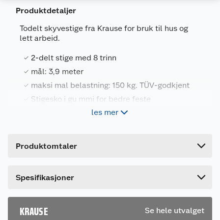
Produktdetaljer
Todelt skyvestige fra Krause for bruk til hus og
lett arbeid.
Generelt
2-delt stige med 8 trinn
Artikkelnummer
4009199032089
mål: 3,9 meter
maksi mal belastning: 150 kg. TÜV-godkjent
Leverandørens artikkelnummer
7700032089
Stigesko i gu mmi for bedre feste
Forpakningsmål
les mer
Bruttovekt
8.4 kg
Universell aluminiumstige med to seksjoner
Høyde
13 cm
Produktomtaler
Trinn med riflet overflate på alle sider for økt
Lengde
225 cm
sikkerhet
Pulverlakkert stålskinne for enkel og smidig
Bredde
41 cm
Spesifikasjoner
forlengelse
Sklisikre endestykker
Maks belastning: 150 kg
KRAUSE
Se hele utvalget