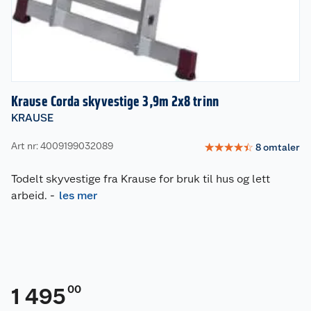
Krause Corda skyvestige 3,9m 2x8 trinn
KRAUSE
Art nr: 4009199032089
☆
☆
☆
☆
☆
8
omtaler
Todelt skyvestige fra Krause for bruk til hus og lett
arbeid.
-
les mer
00
1 495